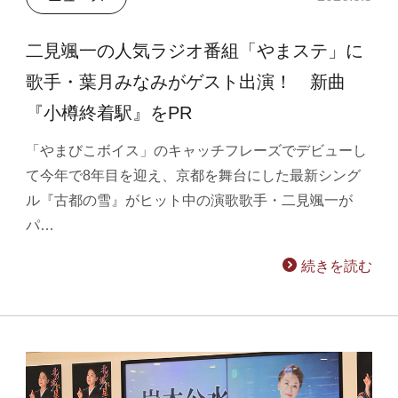
二見颯一の人気ラジオ番組「やまステ」に
歌手・葉月みなみがゲスト出演！ 新曲
『小樽終着駅』をPR
「やまびこボイス」のキャッチフレーズでデビューし
て今年で8年目を迎え、京都を舞台にした最新シング
ル『古都の雪』がヒット中の演歌歌手・二見颯一が
パ…
続きを読む