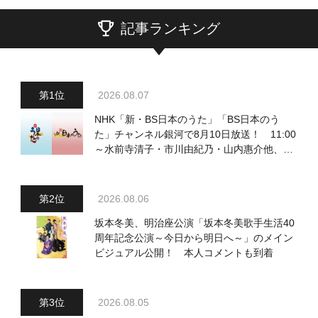
記事ランキング
2026.08.07
NHK「新・BS日本のうた」「BS日本のう
た」チャンネル銀河で8月10日放送！ 11:00
～水前寺清子・市川由紀乃・山内惠介他、
18:00～小椋佳・石川さゆり他登場！ 各放
送回の出演者・曲目情報
2026.08.06
坂本冬美、明治座公演「坂本冬美歌手生活40
周年記念公演～今日から明日へ～」のメイン
ビジュアル公開！ 本人コメントも到着
2026.08.05