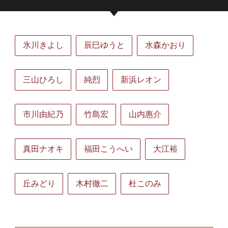
氷川きよし
辰巳ゆうと
水森かおり
三山ひろし
純烈
新浜レオン
市川由紀乃
竹島宏
山内惠介
真田ナオキ
福田こうへい
大江裕
丘みどり
木村徹二
杜このみ