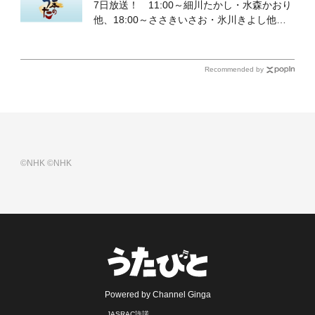
7日放送！ 11:00～細川たかし・水森かおり
他、18:00～ささきいさお・氷川きよし他登
場！ 各放送回の出演者・曲目情報
Recommended by
©NHK
©NHK
Powered by Channel Ginga
JASRAC許諾