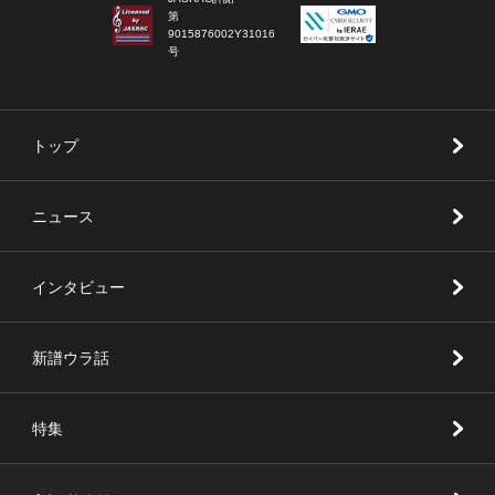
第
9015876002Y31016
号
トップ
ニュース
インタビュー
新譜ウラ話
特集