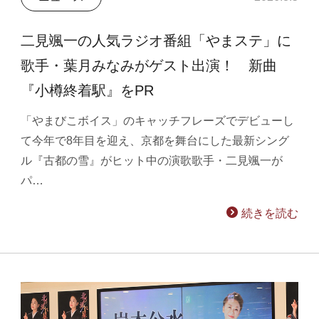
二見颯一の人気ラジオ番組「やまステ」に
歌手・葉月みなみがゲスト出演！ 新曲
『小樽終着駅』をPR
「やまびこボイス」のキャッチフレーズでデビューし
て今年で8年目を迎え、京都を舞台にした最新シング
ル『古都の雪』がヒット中の演歌歌手・二見颯一が
パ…
続きを読む