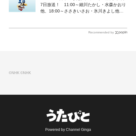
7日放送！ 11:00～細川たかし・水森かおり
他、18:00～ささきいさお・氷川きよし他登
場！ 各放送回の出演者・曲目情報
Recommended by
©NHK
©NHK
Powered by Channel Ginga