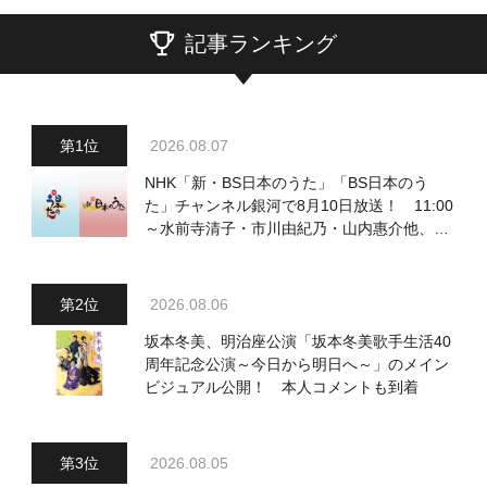
記事ランキング
2026.08.07
NHK「新・BS日本のうた」「BS日本のう
た」チャンネル銀河で8月10日放送！ 11:00
～水前寺清子・市川由紀乃・山内惠介他、
18:00～小椋佳・石川さゆり他登場！ 各放
送回の出演者・曲目情報
2026.08.06
坂本冬美、明治座公演「坂本冬美歌手生活40
周年記念公演～今日から明日へ～」のメイン
ビジュアル公開！ 本人コメントも到着
2026.08.05