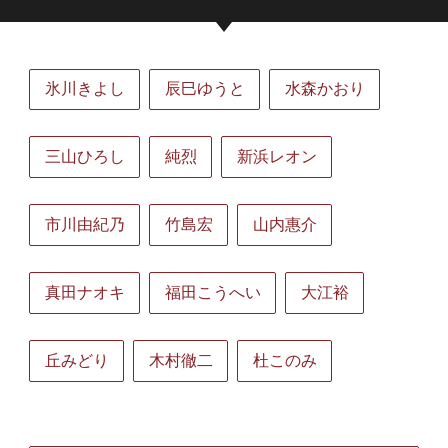
氷川きよし
辰巳ゆうと
水森かおり
三山ひろし
純烈
新浜レオン
市川由紀乃
竹島宏
山内惠介
真田ナオキ
福田こうへい
大江裕
丘みどり
木村徹二
杜このみ