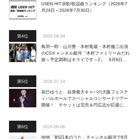
USEN HIT演歌/歌謡曲ランキング（2026年7
月24日～2026年7月30日）
2026.08.04
鳥羽一郎・山川豊・木村竜蔵・木村徹二出演
のCSチャンネル銀河『木村ファミリーみだれ
旅～予定調和はキライです～2』 8月8日
（土）放送回の収録の模様を密着レポート！
2026.07.14
辰巳ゆうと、自身最大キャパの大阪フェステ
ィバルホールでスペシャルコンサートツアー
開催！ チケットは完売＆円広志が応援に、
11月17日に同ホールで追加公演が決定
2026.08.06
NHK「BS日本のうた」チャンネル銀河で8月