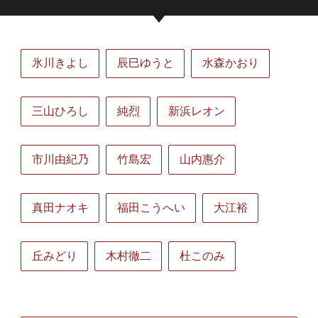
氷川きよし
辰巳ゆうと
水森かおり
三山ひろし
純烈
新浜レオン
市川由紀乃
竹島宏
山内惠介
真田ナオキ
福田こうへい
大江裕
丘みどり
木村徹二
杜このみ