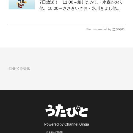
7日放送！ 11:00～細川たかし・水森かおり
他、18:00～ささきいさお・氷川きよし他登
場！ 各放送回の出演者・曲目情報
Recommended by
©NHK
©NHK
Powered by Channel Ginga
JASRAC許諾