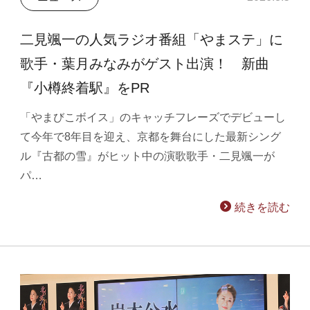
二見颯一の人気ラジオ番組「やまステ」に
歌手・葉月みなみがゲスト出演！ 新曲
『小樽終着駅』をPR
「やまびこボイス」のキャッチフレーズでデビューし
て今年で8年目を迎え、京都を舞台にした最新シング
ル『古都の雪』がヒット中の演歌歌手・二見颯一が
パ…
続きを読む