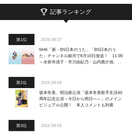
記事ランキング
2026.08.07
NHK「新・BS日本のうた」「BS日本のう
た」チャンネル銀河で8月10日放送！ 11:00
～水前寺清子・市川由紀乃・山内惠介他、
18:00～小椋佳・石川さゆり他登場！ 各放
送回の出演者・曲目情報
2026.08.06
坂本冬美、明治座公演「坂本冬美歌手生活40
周年記念公演～今日から明日へ～」のメイン
ビジュアル公開！ 本人コメントも到着
2026.08.05