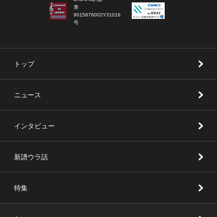
第
9015876002Y31016
号
トップ
ニュース
インタビュー
新譜ウラ話
特集