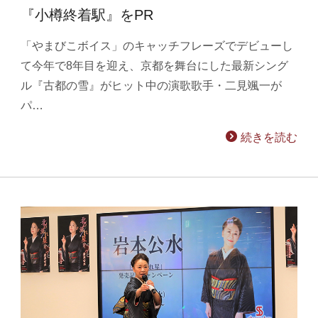
『小樽終着駅』をPR
「やまびこボイス」のキャッチフレーズでデビューし
て今年で8年目を迎え、京都を舞台にした最新シング
ル『古都の雪』がヒット中の演歌歌手・二見颯一が
パ…
続きを読む