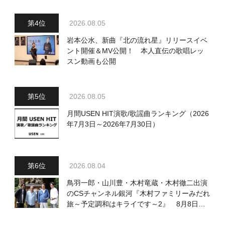
2026.08.05
岩本公水、新曲『北の流れ星』リリースイベ
ント開催＆MV公開！ 本人直伝の歌唱レッ
スン動画も公開
2026.08.05
月間USEN HIT演歌/歌謡曲ランキング（2026
年7月3日～2026年7月30日）
2026.08.04
鳥羽一郎・山川豊・木村竜蔵・木村徹二出演
のCSチャンネル銀河『木村ファミリーみだれ
旅～予定調和はキライです～2』 8月8日
（土）放送回の収録の模様を密着レポート！