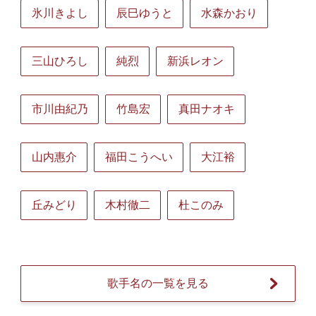
氷川きよし
辰巳ゆうと
水森かおり
三山ひろし
純烈
新浜レオン
市川由紀乃
竹島宏
真田ナオキ
山内惠介
福田こうへい
大江裕
丘みどり
木村徹二
杜このみ
歌手名の一覧を見る