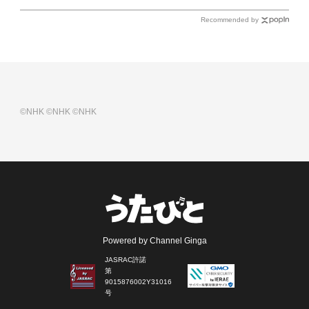
Recommended by
©NHK
©NHK
©NHK
Powered by Channel Ginga
JASRAC許諾
第
9015876002Y31016
号