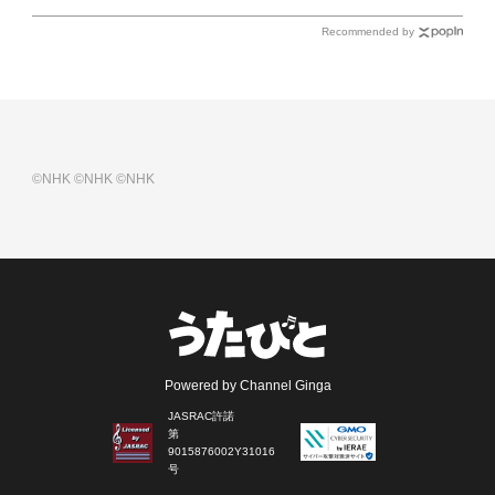
Recommended by
©NHK
©NHK
©NHK
Powered by Channel Ginga
JASRAC許諾
第
9015876002Y31016
号