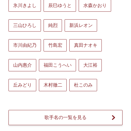
氷川きよし
辰巳ゆうと
水森かおり
三山ひろし
純烈
新浜レオン
市川由紀乃
竹島宏
真田ナオキ
山内惠介
福田こうへい
大江裕
丘みどり
木村徹二
杜このみ
歌手名の一覧を見る