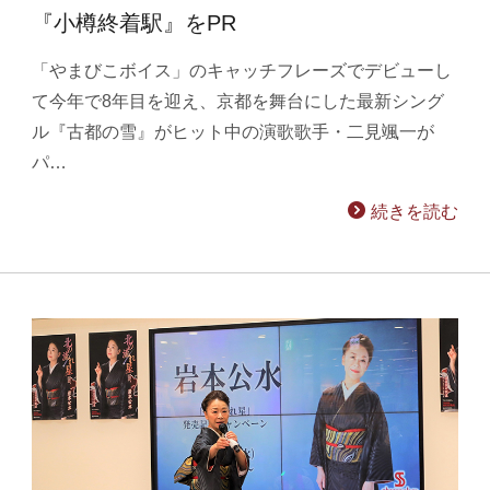
『小樽終着駅』をPR
「やまびこボイス」のキャッチフレーズでデビューし
て今年で8年目を迎え、京都を舞台にした最新シング
ル『古都の雪』がヒット中の演歌歌手・二見颯一が
パ…
続きを読む