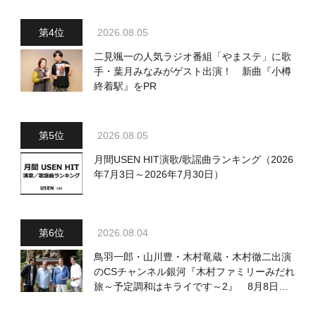
2026.08.05
二見颯一の人気ラジオ番組「やまステ」に歌
手・葉月みなみがゲスト出演！ 新曲『小樽
終着駅』をPR
2026.08.05
月間USEN HIT演歌/歌謡曲ランキング（2026
年7月3日～2026年7月30日）
2026.08.04
鳥羽一郎・山川豊・木村竜蔵・木村徹二出演
のCSチャンネル銀河『木村ファミリーみだれ
旅～予定調和はキライです～2』 8月8日
（土）放送回の収録の模様を密着レポート！