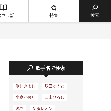
譜ウラ話
特集
検索
歌手名で検索
氷川きよし
辰巳ゆうと
水森かおり
三山ひろし
純烈
新浜レオン