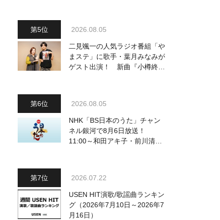
～予定調和はキライです～
2』 8月8日（土）放送回の収
録の模様を密着レポート！
2026.08.05
二見颯一の人気ラジオ番組「や
まステ」に歌手・葉月みなみが
ゲスト出演！ 新曲『小樽終着
駅』をPR
2026.08.05
NHK「BS日本のうた」チャン
ネル銀河で8月6日放送！
11:00～和田アキ子・前川清
他、18:00～橋幸夫・松平健他
登場！ 各放送回の出演者・曲
目情報
2026.07.22
USEN HIT演歌/歌謡曲ランキン
グ（2026年7月10日～2026年7
月16日）