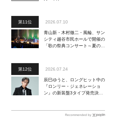
2026.07.10
青山新・木村徹二・風輪、サン
シティ越谷市民ホールで開催の
「歌の祭典コンサート～夏の陣
～」を独自レポート！ オリジ
ナル曲から昭和・平成の名曲ま
で心躍るステージを披露
2026.07.24
辰巳ゆうと、ロングヒット中の
『ロンリー・ジェネレーショ
ン』の新装盤3タイプ発売決
定！ 新ビジュアル＆新カップ
リング曲を発表
Recommended by