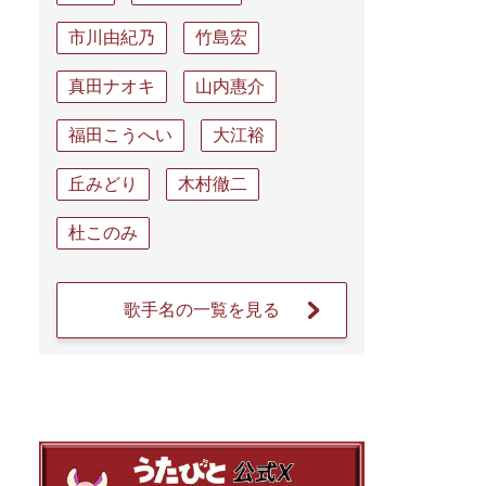
市川由紀乃
竹島宏
真田ナオキ
山内惠介
福田こうへい
大江裕
丘みどり
木村徹二
杜このみ
歌手名の一覧を見る