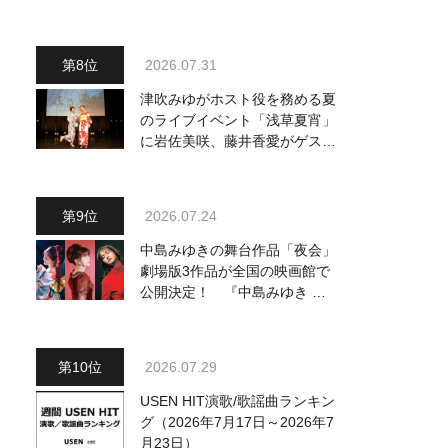
2026.07.31
津吹みゆがホスト役を務める夏
のライブイベント「浅草夏宵」
に岩佐美咲、藤井香愛がゲスト
出演、浴衣姿で熱唱！ 岩佐美
咲が出演の1日目の模様をお届
け
2026.07.24
中島みゆきの舞台作品「夜会」
劇場版3作品が全国の映画館で
公開決定！ 『中島みゆき 劇
場版「夜会」セレクション』と
して2026年12月より上映
2026.07.29
USEN HIT演歌/歌謡曲ランキン
グ（2026年7月17日～2026年7
月23日）