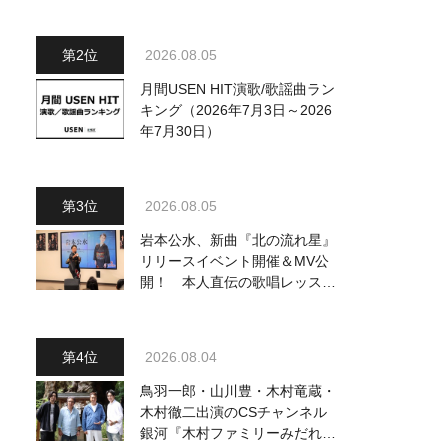
2026.08.05
月間USEN HIT演歌/歌謡曲ラン
キング（2026年7月3日～2026
年7月30日）
2026.08.05
岩本公水、新曲『北の流れ星』
リリースイベント開催＆MV公
開！ 本人直伝の歌唱レッスン
動画も公開
2026.08.04
鳥羽一郎・山川豊・木村竜蔵・
木村徹二出演のCSチャンネル
銀河『木村ファミリーみだれ旅