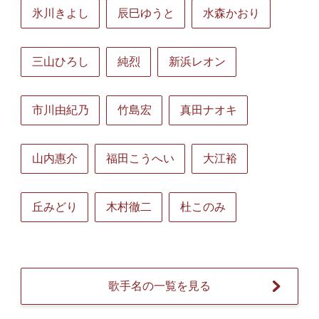
氷川きよし
辰巳ゆうと
水森かおり
三山ひろし
純烈
新浜レオン
市川由紀乃
竹島宏
真田ナオキ
山内惠介
福田こうへい
大江裕
丘みどり
木村徹二
杜このみ
歌手名の一覧を見る