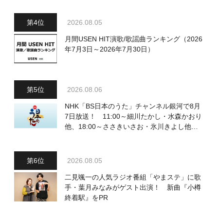
2026.08.05
月間USEN HIT演歌/歌謡曲ランキング（2026
年7月3日～2026年7月30日）
2026.08.06
NHK「BS日本のうた」チャンネル銀河で8月
7日放送！ 11:00～細川たかし・水森かおり
他、18:00～ささきいさお・氷川きよし他登
場！ 各放送回の出演者・曲目情報
2026.08.05
二見颯一の人気ラジオ番組「やまステ」に歌
手・葉月みなみがゲスト出演！ 新曲『小樽
終着駅』をPR