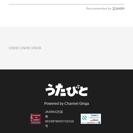
Recommended by
©NHK
©NHK
©NHK
Powered by Channel Ginga
JASRAC許諾
第
9015876002Y31016
号