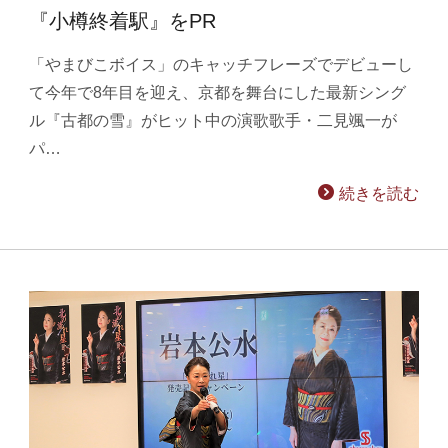
『小樽終着駅』をPR
「やまびこボイス」のキャッチフレーズでデビューし
て今年で8年目を迎え、京都を舞台にした最新シング
ル『古都の雪』がヒット中の演歌歌手・二見颯一が
パ…
続きを読む