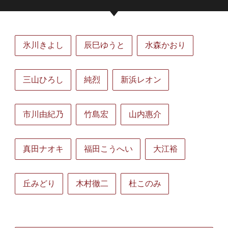
氷川きよし
辰巳ゆうと
水森かおり
三山ひろし
純烈
新浜レオン
市川由紀乃
竹島宏
山内惠介
真田ナオキ
福田こうへい
大江裕
丘みどり
木村徹二
杜このみ