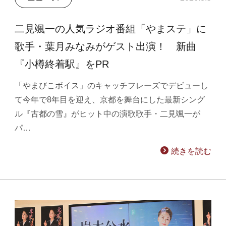
二見颯一の人気ラジオ番組「やまステ」に
歌手・葉月みなみがゲスト出演！ 新曲
『小樽終着駅』をPR
「やまびこボイス」のキャッチフレーズでデビューし
て今年で8年目を迎え、京都を舞台にした最新シング
ル『古都の雪』がヒット中の演歌歌手・二見颯一が
パ…
続きを読む