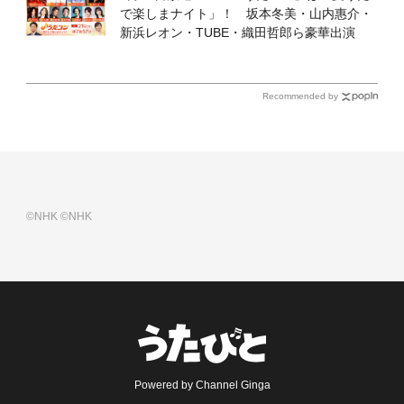
で楽しまナイト」！ 坂本冬美・山内惠介・
新浜レオン・TUBE・織田哲郎ら豪華出演
Recommended by
©NHK
©NHK
Powered by Channel Ginga