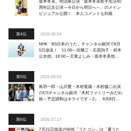
坂本冬美、明治座公演「坂本冬美歌手生活40
周年記念公演～今日から明日へ～」のメイン
ビジュアル公開！ 本人コメントも到着
2026.08.04
NHK「BS日本のうた」チャンネル銀河で8月
5日放送！ 11:00～吉幾三・石原詢子・岩本
公水他、18:00～天童よしみ・坂本冬美他登
場！ 各放送回の出演者・曲目情報
2026.08.04
鳥羽一郎・山川豊・木村竜蔵・木村徹二出演
のCSチャンネル銀河『木村ファミリーみだれ
旅～予定調和はキライです～2』 8月8日
（土）放送回の収録の模様を密着レポート！
2026.07.17
7月21日放送のNHK「うたコン」は「夏うた