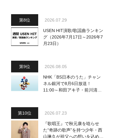
2026.07.29
USEN HIT演歌/歌謡曲ランキン
グ（2026年7月17日～2026年7
月23日）
2026.08.05
NHK「BS日本のうた」チャン
ネル銀河で8月6日放送！
11:00～和田アキ子・前川清
他、18:00～橋幸夫・松平健他
登場！ 各放送回の出演者・曲
目情報
2026.07.23
『歌唱王』で秋元康を唸らせ
た“奇跡の歌声”を持つ少年・西
山琳久が祖父への想いを込めた