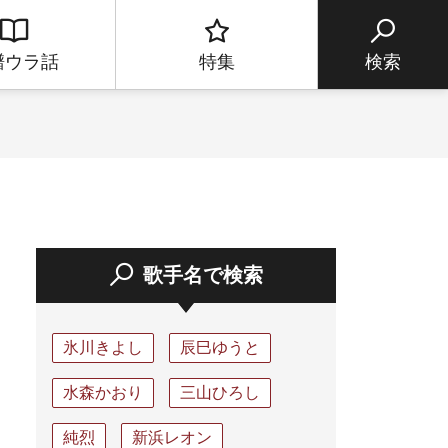
譜ウラ話
特集
検索
歌手名で検索
氷川きよし
辰巳ゆうと
水森かおり
三山ひろし
純烈
新浜レオン