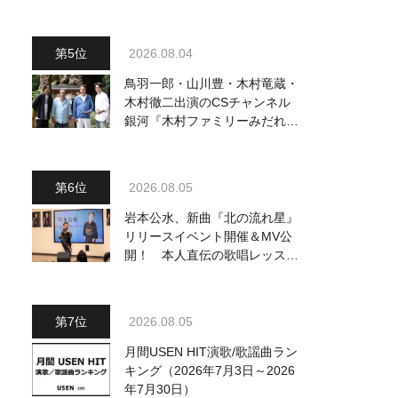
曲を一挙配信解禁
2026.08.04
鳥羽一郎・山川豊・木村竜蔵・
木村徹二出演のCSチャンネル
銀河『木村ファミリーみだれ旅
～予定調和はキライです～
2』 8月8日（土）放送回の収
録の模様を密着レポート！
2026.08.05
岩本公水、新曲『北の流れ星』
リリースイベント開催＆MV公
開！ 本人直伝の歌唱レッスン
動画も公開
2026.08.05
月間USEN HIT演歌/歌謡曲ラン
キング（2026年7月3日～2026
年7月30日）