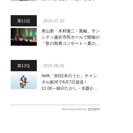
『おんじい』で7月22日にデビ
ュー！ 「秋元康さんが総合プ
ロデュースしてくれた、 おじ
2026.07.10
いちゃんとの絆を歌った曲を聴
いてください！」
青山新・木村徹二・風輪、サン
シティ越谷市民ホールで開催の
「歌の祭典コンサート～夏の陣
～」を独自レポート！ オリジ
ナル曲から昭和・平成の名曲ま
で心躍るステージを披露
2026.08.06
NHK「BS日本のうた」チャン
ネル銀河で8月7日放送！
11:00～細川たかし・水森かお
り他、18:00～ささきいさお・
氷川きよし他登場！ 各放送回
の出演者・曲目情報
Recommended by