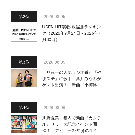
ジュアル公開！ 本人コメント
も到着
2026.08.05
USEN HIT演歌/歌謡曲ランキン
グ（2026年7月24日～2026年7
月30日）
2026.08.05
二見颯一の人気ラジオ番組「や
まステ」に歌手・葉月みなみが
ゲスト出演！ 新曲『小樽終着
駅』をPR
2026.08.06
川野夏美、都内で新曲『カクテ
ル』リリース記念イベント開
催！ デビュー27年分の全280