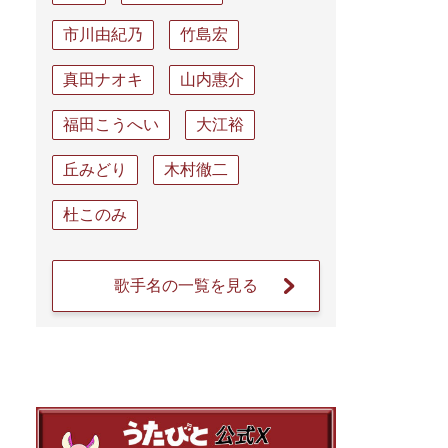
市川由紀乃
竹島宏
真田ナオキ
山内惠介
福田こうへい
大江裕
丘みどり
木村徹二
杜このみ
歌手名の一覧を見る