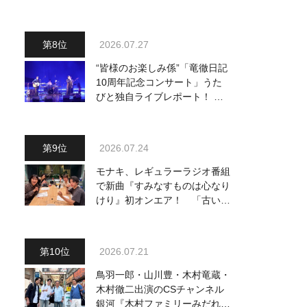
り他、18:00～ささきいさお・
氷川きよし他登場！ 各放送回
の出演者・曲目情報
2026.07.27
“皆様のお楽しみ係”「竜徹日記
10周年記念コンサート」うた
びと独自ライブレポート！ 即
完でごめん。来春はもっと大き
なホールであいましょう！
2026.07.24
モナキ、レギュラーラジオ番組
で新曲『すみなすものは心なり
けり』初オンエア！ 「古い言
葉と新しい言葉の融合で、今ま
でにない面白さのある一曲」
2026.07.21
鳥羽一郎・山川豊・木村竜蔵・
木村徹二出演のCSチャンネル
銀河『木村ファミリーみだれ旅