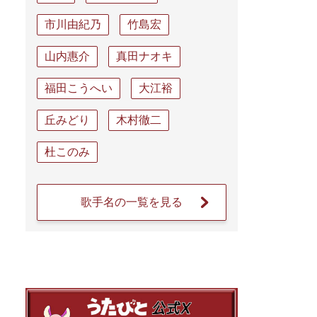
市川由紀乃
竹島宏
山内惠介
真田ナオキ
福田こうへい
大江裕
丘みどり
木村徹二
杜このみ
歌手名の一覧を見る