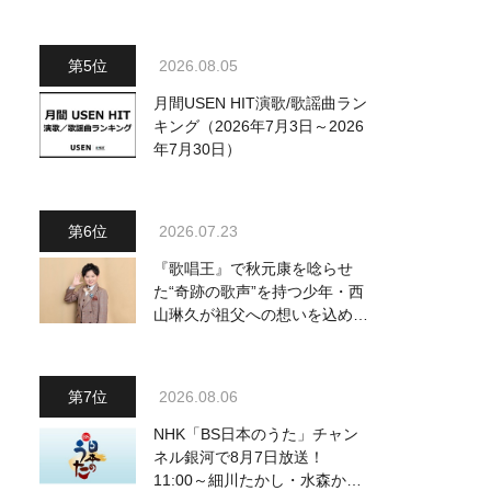
～予定調和はキライです～
2』 8月8日（土）放送回の収
録の模様を密着レポート！
2026.08.05
月間USEN HIT演歌/歌謡曲ラン
キング（2026年7月3日～2026
年7月30日）
2026.07.23
『歌唱王』で秋元康を唸らせ
た“奇跡の歌声”を持つ少年・西
山琳久が祖父への想いを込めた
『おんじい』で7月22日にデビ
ュー！ 「秋元康さんが総合プ
ロデュースしてくれた、 おじ
2026.08.06
いちゃんとの絆を歌った曲を聴
いてください！」
NHK「BS日本のうた」チャン
ネル銀河で8月7日放送！
11:00～細川たかし・水森かお