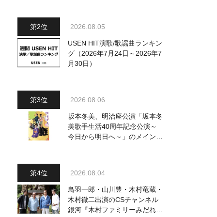
～水前寺清子・市川由紀乃・山
内惠介他、18:00～小椋佳・石
川さゆり他登場！ 各放送回の
2026.08.05
出演者・曲目情報
USEN HIT演歌/歌謡曲ランキン
グ（2026年7月24日～2026年7
月30日）
2026.08.06
坂本冬美、明治座公演「坂本冬
美歌手生活40周年記念公演～
今日から明日へ～」のメインビ
ジュアル公開！ 本人コメント
も到着
2026.08.04
鳥羽一郎・山川豊・木村竜蔵・
木村徹二出演のCSチャンネル
銀河『木村ファミリーみだれ旅