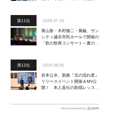
～予定調和はキライです～
２』 7月25日（土）放送回の
収録の模様を密着レポート！
2026.07.10
青山新・木村徹二・風輪、サン
シティ越谷市民ホールで開催の
「歌の祭典コンサート～夏の陣
～」を独自レポート！ オリジ
ナル曲から昭和・平成の名曲ま
で心躍るステージを披露
2026.08.05
岩本公水、新曲『北の流れ星』
リリースイベント開催＆MV公
開！ 本人直伝の歌唱レッスン
動画も公開
Recommended by