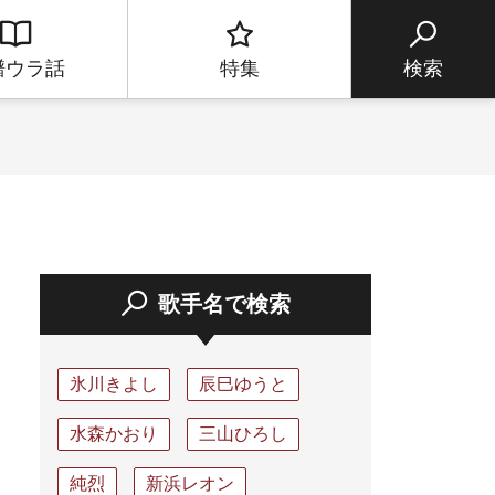
譜ウラ話
特集
検索
歌手名で検索
氷川きよし
辰巳ゆうと
水森かおり
三山ひろし
純烈
新浜レオン