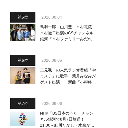
2026.08.04
鳥羽一郎・山川豊・木村竜蔵・
木村徹二出演のCSチャンネル
銀河『木村ファミリーみだれ旅
～予定調和はキライです～
2』 8月8日（土）放送回の収
録の模様を密着レポート！
2026.08.05
二見颯一の人気ラジオ番組「や
まステ」に歌手・葉月みなみが
ゲスト出演！ 新曲『小樽終着
駅』をPR
2026.08.06
NHK「BS日本のうた」チャン
ネル銀河で8月7日放送！
11:00～細川たかし・水森かお