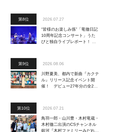
り他、18:00～ささきいさお・
氷川きよし他登場！ 各放送回
の出演者・曲目情報
2026.07.27
“皆様のお楽しみ係”「竜徹日記
10周年記念コンサート」うた
びと独自ライブレポート！ 即
完でごめん。来春はもっと大き
なホールであいましょう！
2026.08.06
川野夏美、都内で新曲『カクテ
ル』リリース記念イベント開
催！ デビュー27年分の全280
曲を一挙配信解禁
2026.07.21
鳥羽一郎・山川豊・木村竜蔵・
木村徹二出演のCSチャンネル
銀河『木村ファミリーみだれ旅