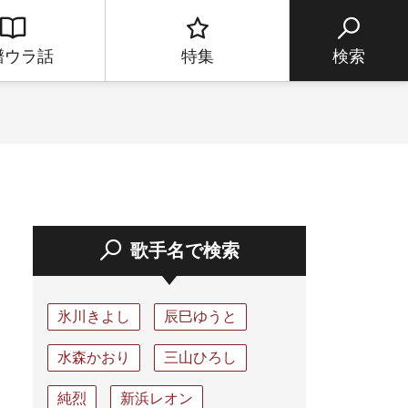
譜ウラ話
特集
検索
歌手名で検索
氷川きよし
辰巳ゆうと
水森かおり
三山ひろし
純烈
新浜レオン