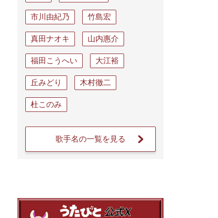
市川由紀乃
竹島宏
真田ナオキ
山内惠介
福田こうへい
大江裕
丘みどり
木村徹二
杜このみ
歌手名の一覧を見る