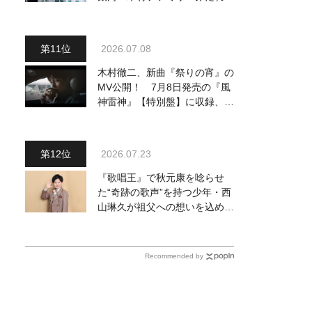
～予定調和はキライです～
２』 7月25日（土）放送回の
収録の模様を密着レポート！
2026.07.08
木村徹二、新曲『祭りの宵』の
MV公開！ 7月8日発売の『風
神雷神』【特別盤】に収録、デ
ート気分を味わえる映像で淡い
恋を描く
2026.07.23
『歌唱王』で秋元康を唸らせ
た“奇跡の歌声”を持つ少年・西
山琳久が祖父への想いを込めた
『おんじい』で7月22日にデビ
ュー！ 「秋元康さんが総合プ
ロデュースしてくれた、 おじ
Recommended by
いちゃんとの絆を歌った曲を聴
いてください！」