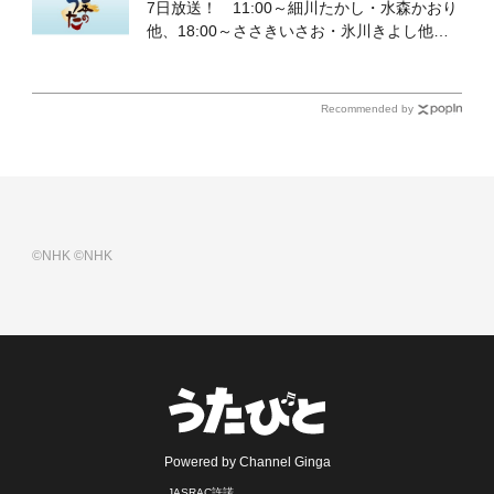
7日放送！ 11:00～細川たかし・水森かおり
他、18:00～ささきいさお・氷川きよし他登
場！ 各放送回の出演者・曲目情報
Recommended by
©NHK
©NHK
Powered by Channel Ginga
JASRAC許諾