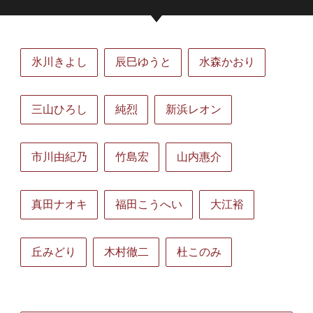
氷川きよし
辰巳ゆうと
水森かおり
三山ひろし
純烈
新浜レオン
市川由紀乃
竹島宏
山内惠介
真田ナオキ
福田こうへい
大江裕
丘みどり
木村徹二
杜このみ