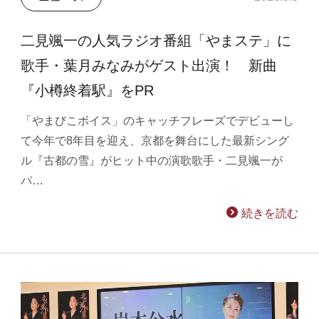
二見颯一の人気ラジオ番組「やまステ」に
歌手・葉月みなみがゲスト出演！ 新曲
『小樽終着駅』をPR
「やまびこボイス」のキャッチフレーズでデビューし
て今年で8年目を迎え、京都を舞台にした最新シング
ル『古都の雪』がヒット中の演歌歌手・二見颯一が
パ…
続きを読む