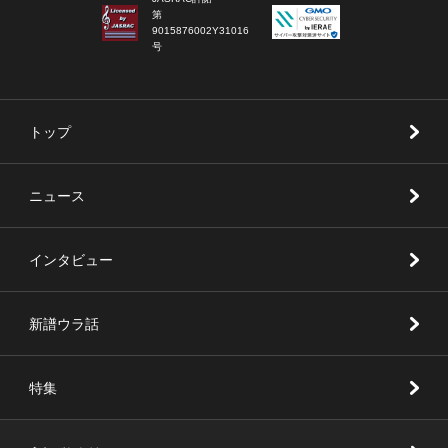
第
9015876002Y31016
号
トップ
ニュース
インタビュー
新譜ウラ話
特集