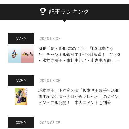
記事ランキング
2026.08.07
NHK「新・BS日本のうた」「BS日本のう
た」チャンネル銀河で8月10日放送！ 11:00
～水前寺清子・市川由紀乃・山内惠介他、
18:00～小椋佳・石川さゆり他登場！ 各放
送回の出演者・曲目情報
2026.08.06
坂本冬美、明治座公演「坂本冬美歌手生活40
周年記念公演～今日から明日へ～」のメイン
ビジュアル公開！ 本人コメントも到着
2026.08.05