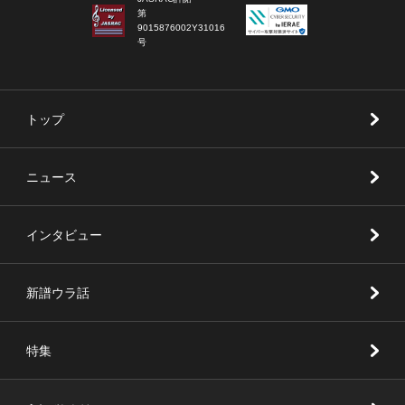
第
9015876002Y31016
号
トップ
ニュース
インタビュー
新譜ウラ話
特集