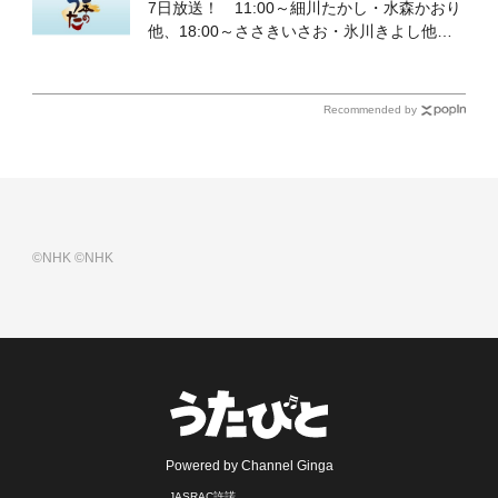
7日放送！ 11:00～細川たかし・水森かおり
他、18:00～ささきいさお・氷川きよし他登
場！ 各放送回の出演者・曲目情報
Recommended by
©NHK
©NHK
Powered by Channel Ginga
JASRAC許諾