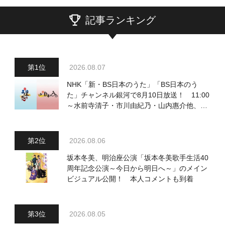
記事ランキング
2026.08.07
NHK「新・BS日本のうた」「BS日本のう
た」チャンネル銀河で8月10日放送！ 11:00
～水前寺清子・市川由紀乃・山内惠介他、
18:00～小椋佳・石川さゆり他登場！ 各放
送回の出演者・曲目情報
2026.08.06
坂本冬美、明治座公演「坂本冬美歌手生活40
周年記念公演～今日から明日へ～」のメイン
ビジュアル公開！ 本人コメントも到着
2026.08.05