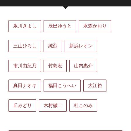
氷川きよし
辰巳ゆうと
水森かおり
三山ひろし
純烈
新浜レオン
市川由紀乃
竹島宏
山内惠介
真田ナオキ
福田こうへい
大江裕
丘みどり
木村徹二
杜このみ