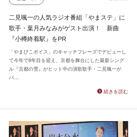
二見颯一の人気ラジオ番組「やまステ」に
歌手・葉月みなみがゲスト出演！ 新曲
『小樽終着駅』をPR
「やまびこボイス」のキャッチフレーズでデビューし
て今年で8年目を迎え、京都を舞台にした最新シング
ル『古都の雪』がヒット中の演歌歌手・二見颯一が
パ…
続きを読む