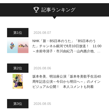
記事ランキング
2026.08.07
NHK「新・BS日本のうた」「BS日本のう
た」チャンネル銀河で8月10日放送！ 11:00
～水前寺清子・市川由紀乃・山内惠介他、
18:00～小椋佳・石川さゆり他登場！ 各放
送回の出演者・曲目情報
2026.08.06
坂本冬美、明治座公演「坂本冬美歌手生活40
周年記念公演～今日から明日へ～」のメイン
ビジュアル公開！ 本人コメントも到着
2026.08.05