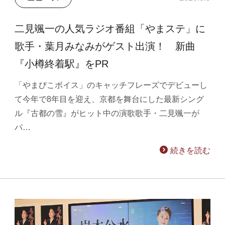
二見颯一の人気ラジオ番組「やまステ」に
歌手・葉月みなみがゲスト出演！ 新曲
『小樽終着駅』をPR
「やまびこボイス」のキャッチフレーズでデビューし
て今年で8年目を迎え、京都を舞台にした最新シング
ル『古都の雪』がヒット中の演歌歌手・二見颯一が
パ…
続きを読む