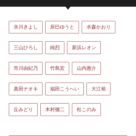
氷川きよし
辰巳ゆうと
水森かおり
三山ひろし
純烈
新浜レオン
市川由紀乃
竹島宏
山内惠介
真田ナオキ
福田こうへい
大江裕
丘みどり
木村徹二
杜このみ