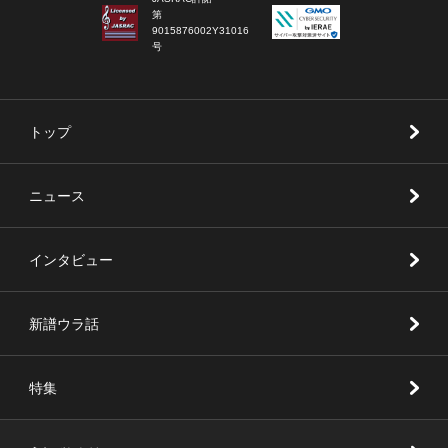
第
9015876002Y31016
号
トップ
ニュース
インタビュー
新譜ウラ話
特集