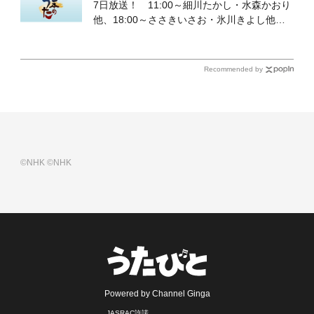
7日放送！ 11:00～細川たかし・水森かおり
他、18:00～ささきいさお・氷川きよし他登
場！ 各放送回の出演者・曲目情報
Recommended by
©NHK
©NHK
Powered by Channel Ginga
JASRAC許諾