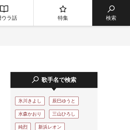
譜ウラ話
特集
検索
歌手名で検索
氷川きよし
辰巳ゆうと
水森かおり
三山ひろし
純烈
新浜レオン