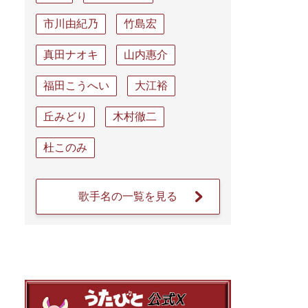
市川由紀乃
竹島宏
真田ナオキ
山内惠介
福田こうへい
大江裕
丘みどり
木村徹二
杜このみ
歌手名の一覧を見る