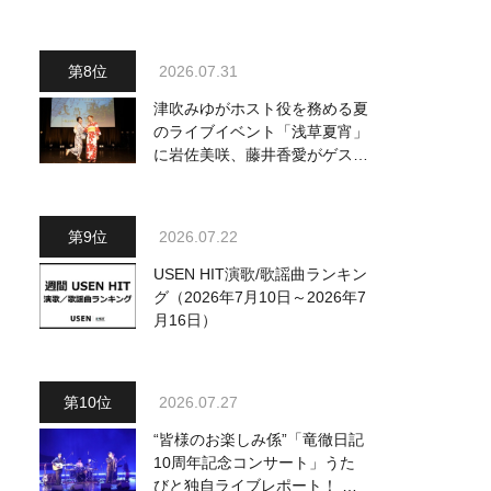
2026.07.31
津吹みゆがホスト役を務める夏
のライブイベント「浅草夏宵」
に岩佐美咲、藤井香愛がゲスト
出演、浴衣姿で熱唱！ 岩佐美
咲が出演の1日目の模様をお届
け
2026.07.22
USEN HIT演歌/歌謡曲ランキン
グ（2026年7月10日～2026年7
月16日）
2026.07.27
“皆様のお楽しみ係”「竜徹日記
10周年記念コンサート」うた
びと独自ライブレポート！ 即