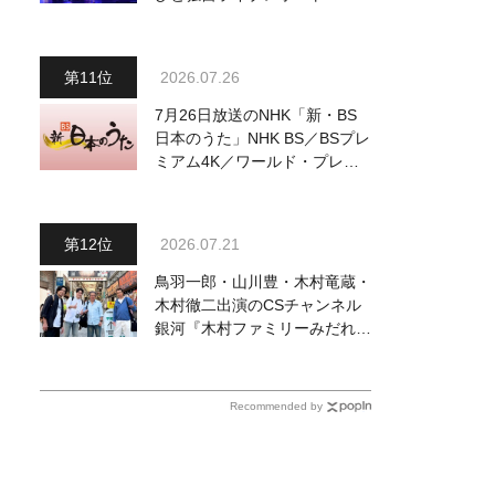
完でごめん。来春はもっと大き
なホールであいましょう！
2026.07.26
7月26日放送のNHK「新・BS
日本のうた」NHK BS／BSプレ
ミアム4K／ワールド・プレミ
アムで再放送決定！ 山本譲
二、小林幸子、長山洋子 他登
場、曲目や見どころをお届け
2026.07.21
鳥羽一郎・山川豊・木村竜蔵・
木村徹二出演のCSチャンネル
銀河『木村ファミリーみだれ旅
～予定調和はキライです～
２』 7月25日（土）放送回の
収録の模様を密着レポート！
Recommended by