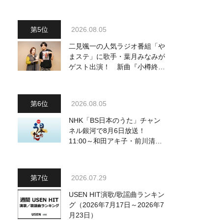
2026.08.05
二見颯一の人気ラジオ番組「や
まステ」に歌手・葉月みなみが
ゲスト出演！ 新曲『小樽終着
駅』をPR
2026.08.05
NHK「BS日本のうた」チャン
ネル銀河で8月6日放送！
11:00～和田アキ子・前川清
他、18:00～橋幸夫・松平健他
登場！ 各放送回の出演者・曲
目情報
2026.07.29
USEN HIT演歌/歌謡曲ランキン
グ（2026年7月17日～2026年7
月23日）