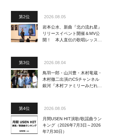
2026.08.05
岩本公水、新曲『北の流れ星』
リリースイベント開催＆MV公
開！ 本人直伝の歌唱レッスン
動画も公開
2026.08.04
鳥羽一郎・山川豊・木村竜蔵・
木村徹二出演のCSチャンネル
銀河『木村ファミリーみだれ旅
～予定調和はキライです～
2』 8月8日（土）放送回の収
録の模様を密着レポート！
2026.08.05
月間USEN HIT演歌/歌謡曲ラン
キング（2026年7月3日～2026
年7月30日）