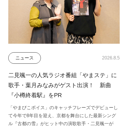
ニュース
2026.8.5
二見颯一の人気ラジオ番組「やまステ」に
歌手・葉月みなみがゲスト出演！ 新曲
『小樽終着駅』をPR
「やまびこボイス」のキャッチフレーズでデビューし
て今年で8年目を迎え、京都を舞台にした最新シング
ル『古都の雪』がヒット中の演歌歌手・二見颯一が