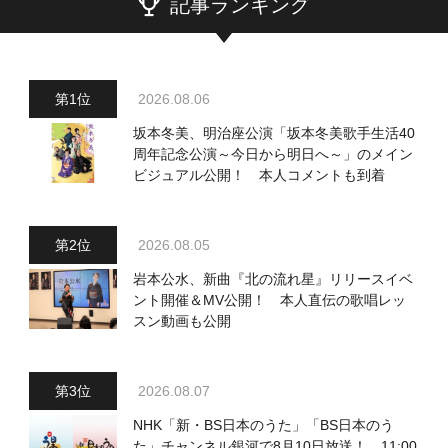
記事ランキング
2026.08.06
坂本冬美、明治座公演「坂本冬美歌手生活40
周年記念公演～今日から明日へ～」のメイン
ビジュアル公開！ 本人コメントも到着
2026.08.05
岩本公水、新曲『北の流れ星』リリースイベ
ント開催＆MV公開！ 本人直伝の歌唱レッ
スン動画も公開
2026.08.07
NHK「新・BS日本のうた」「BS日本のう
た」チャンネル銀河で8月10日放送！ 11:00