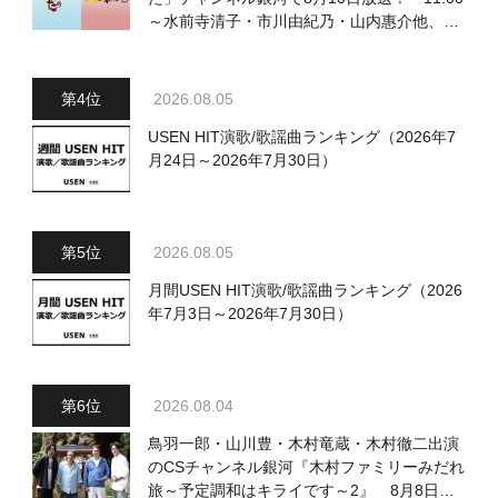
～水前寺清子・市川由紀乃・山内惠介他、
18:00～小椋佳・石川さゆり他登場！ 各放
送回の出演者・曲目情報
2026.08.05
USEN HIT演歌/歌謡曲ランキング（2026年7
月24日～2026年7月30日）
2026.08.05
月間USEN HIT演歌/歌謡曲ランキング（2026
年7月3日～2026年7月30日）
2026.08.04
鳥羽一郎・山川豊・木村竜蔵・木村徹二出演
のCSチャンネル銀河『木村ファミリーみだれ
旅～予定調和はキライです～2』 8月8日