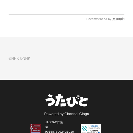
（土）放送回の収録の模様を密着レポート！
Recommended by
©NHK
©NHK
Powered by Channel Ginga
JASRAC許諾
第
9015876002Y31016