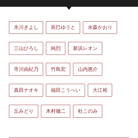
氷川きよし
辰巳ゆうと
水森かおり
三山ひろし
純烈
新浜レオン
市川由紀乃
竹島宏
山内惠介
真田ナオキ
福田こうへい
大江裕
丘みどり
木村徹二
杜このみ