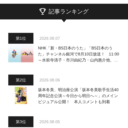
記事ランキング
2026.08.07
NHK「新・BS日本のうた」「BS日本のう
た」チャンネル銀河で8月10日放送！ 11:00
～水前寺清子・市川由紀乃・山内惠介他、
18:00～小椋佳・石川さゆり他登場！ 各放
送回の出演者・曲目情報
2026.08.06
坂本冬美、明治座公演「坂本冬美歌手生活40
周年記念公演～今日から明日へ～」のメイン
ビジュアル公開！ 本人コメントも到着
2026.08.05