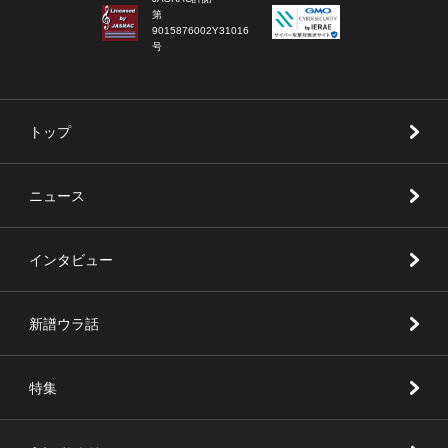
第
9015876002Y31016
号
トップ
ニュース
インタビュー
新譜ウラ話
特集