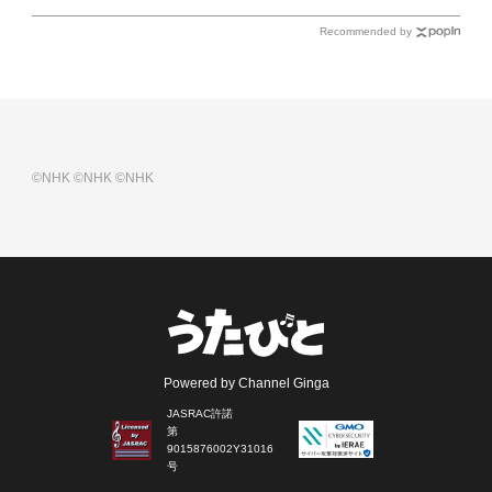
Recommended by
©NHK
©NHK
©NHK
Powered by Channel Ginga
JASRAC許諾
第
9015876002Y31016
号