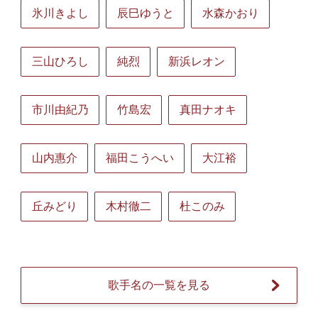
氷川きよし
辰巳ゆうと
水森かおり
三山ひろし
純烈
新浜レオン
市川由紀乃
竹島宏
真田ナオキ
山内惠介
福田こうへい
大江裕
丘みどり
木村徹二
杜このみ
歌手名の一覧を見る