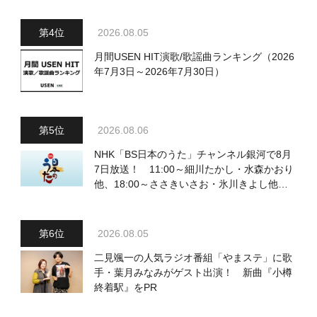
2026.08.05
月間USEN HIT演歌/歌謡曲ランキング（2026
年7月3日～2026年7月30日）
2026.08.06
NHK「BS日本のうた」チャンネル銀河で8月
7日放送！ 11:00～細川たかし・水森かおり
他、18:00～ささきいさお・氷川きよし他登
場！ 各放送回の出演者・曲目情報
2026.08.05
二見颯一の人気ラジオ番組「やまステ」に歌
手・葉月みなみがゲスト出演！ 新曲『小樽
終着駅』をPR