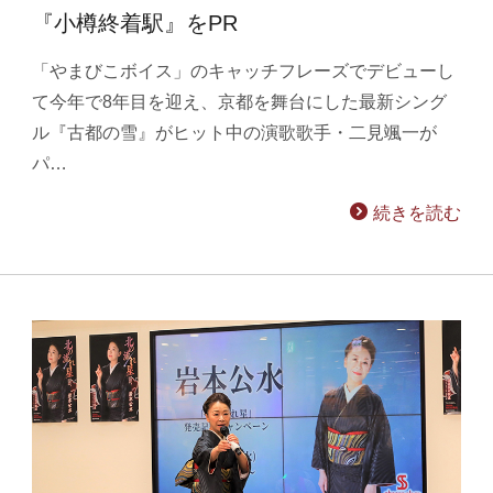
『小樽終着駅』をPR
「やまびこボイス」のキャッチフレーズでデビューし
て今年で8年目を迎え、京都を舞台にした最新シング
ル『古都の雪』がヒット中の演歌歌手・二見颯一が
パ…
続きを読む