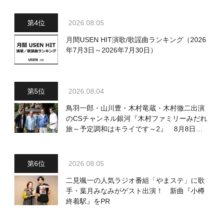
2026.08.05
月間USEN HIT演歌/歌謡曲ランキング（2026
年7月3日～2026年7月30日）
2026.08.04
鳥羽一郎・山川豊・木村竜蔵・木村徹二出演
のCSチャンネル銀河『木村ファミリーみだれ
旅～予定調和はキライです～2』 8月8日
（土）放送回の収録の模様を密着レポート！
2026.08.05
二見颯一の人気ラジオ番組「やまステ」に歌
手・葉月みなみがゲスト出演！ 新曲『小樽
終着駅』をPR