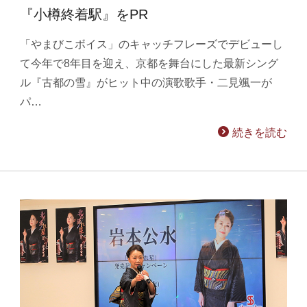
『小樽終着駅』をPR
「やまびこボイス」のキャッチフレーズでデビューし
て今年で8年目を迎え、京都を舞台にした最新シング
ル『古都の雪』がヒット中の演歌歌手・二見颯一が
パ…
続きを読む