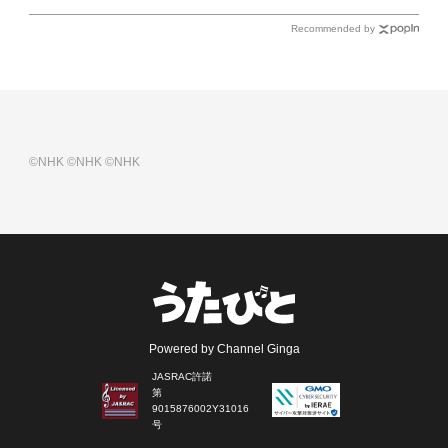
Recommended by
©NHK
©NHK
©NHK
Powered by Channel Ginga
JASRAC許諾
第
9015876002Y31016
号