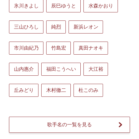
氷川きよし
辰巳ゆうと
水森かおり
三山ひろし
純烈
新浜レオン
市川由紀乃
竹島宏
真田ナオキ
山内惠介
福田こうへい
大江裕
丘みどり
木村徹二
杜このみ
歌手名の一覧を見る