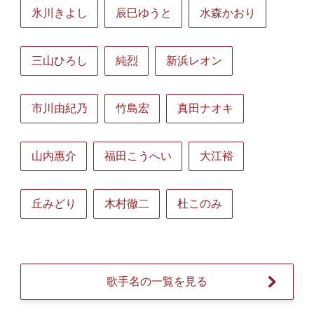
氷川きよし
辰巳ゆうと
水森かおり
三山ひろし
純烈
新浜レオン
市川由紀乃
竹島宏
真田ナオキ
山内惠介
福田こうへい
大江裕
丘みどり
木村徹二
杜このみ
歌手名の一覧を見る