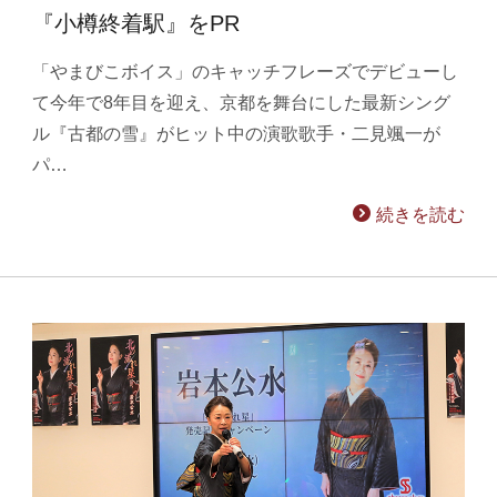
『小樽終着駅』をPR
「やまびこボイス」のキャッチフレーズでデビューし
て今年で8年目を迎え、京都を舞台にした最新シング
ル『古都の雪』がヒット中の演歌歌手・二見颯一が
パ…
続きを読む