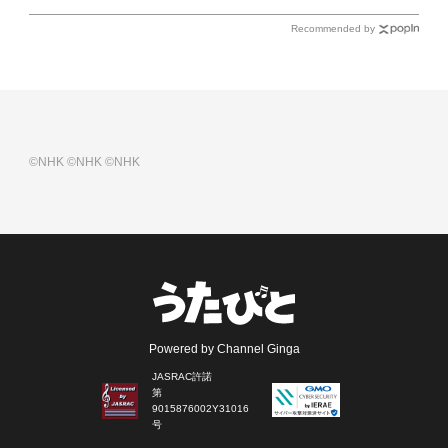
Recommended by
©NHK
©NHK
©NHK
Powered by Channel Ginga
JASRAC許諾
第
9015876002Y31016
号