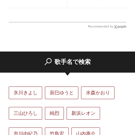
どころ満載＆ミュージカル
にも挑戦
Recommended by
歌手名で検索
氷川きよし
辰巳ゆうと
水森かおり
三山ひろし
純烈
新浜レオン
市川由紀乃
竹島宏
山内惠介