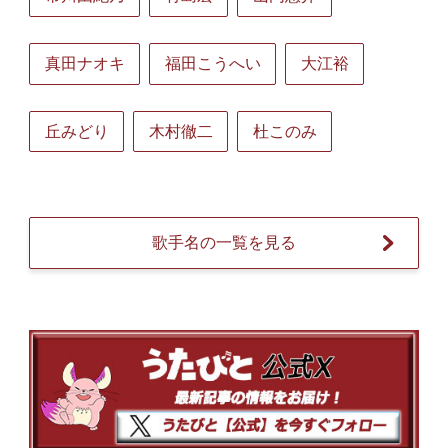
真田ナオキ
福田こうへい
大江裕
丘みどり
木村徹二
杜このみ
歌手名の一覧を見る