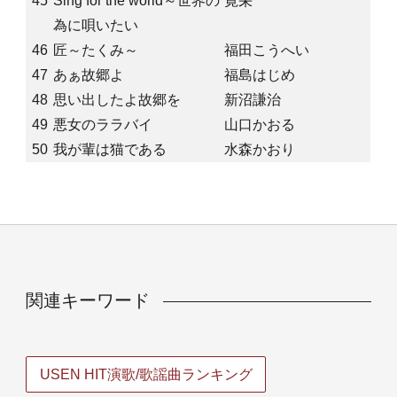
45
Sing for the world～世界の
寛栄
為に唄いたい
46
匠～たくみ～
福田こうへい
47
あぁ故郷よ
福島はじめ
48
思い出したよ故郷を
新沼謙治
49
悪女のララバイ
山口かおる
50
我が輩は猫である
水森かおり
関連キーワード
USEN HIT演歌/歌謡曲ランキング