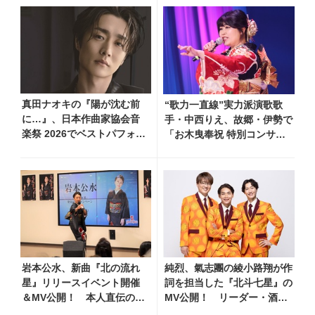
ップリング曲を発表
月より上映
真田ナオキの『陽が沈む前
“歌力一直線”実力派演歌歌
に…』、日本作曲家協会音
手・中西りえ、故郷・伊勢で
楽祭 2026でベストパフォー
「お木曳奉祝 特別コンサー
マンス賞を受賞！ 709（ナ
ト」開催！ 徳永ゆうき・水
オキ）の日を記念し、追撃
城なつみがゲスト出演
盤リリースへ向けた企画を
一挙公開
岩本公水、新曲『北の流れ
純烈、氣志團の綾小路翔が作
星』リリースイベント開催
詞を担当した『北斗七星』の
＆MV公開！ 本人直伝の歌
MV公開！ リーダー・酒井
唱レッスン動画も公開
一圭のコメント到着