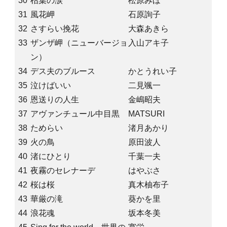
30
枯葉の涙
松原みほ
31
風花岬
石原詢子
32
さすらい挽花
大森あきら
33
ザンザ岬（ニューバージョ
入山アキ子
ン）
34
デス夫のブルース
かとうれい子
35
泣けばいい
二見颯一
36
恩送りの人生
金嶋昭夫
37
アヴァンチュール中目黒
MATSURI
38
ためらい
渚月あかり
39
火の鳥
原田波人
40
渚にひとり
千葉一夫
41
夜霧のセレナーデ
はやぶさ
42
桜は桜
真木柚布子
43
華厳の滝
葵かを里
44
浪花魂
坂本冬美