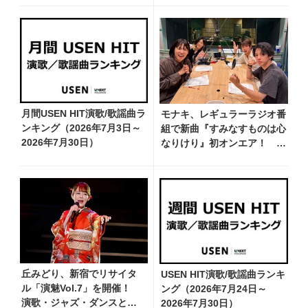
月間USEN HIT演歌/歌謡曲ラ
モナキ、レギュラーラジオ番
ンキング（2026年7月3日～
組で新曲『すみなすものは心
2026年7月30日）
なりけり』初オンエア！
「古い言葉と新しい言葉の融
合で、今までにない面白さの
ある一曲」
丘みどり、新宿でリサイタ
USEN HIT演歌/歌謡曲ランキ
ル「演魅Vol.7」を開催！
ング（2026年7月24日～
演歌・ジャズ・ダンスと見
2026年7月30日）