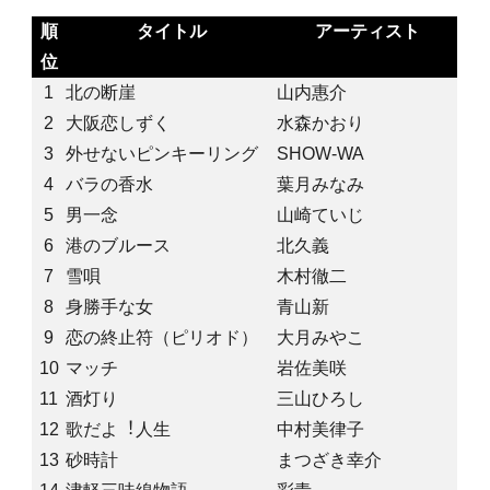
順
タイトル
アーティスト
位
1
北の断崖
山内惠介
2
大阪恋しずく
水森かおり
3
外せないピンキーリング
SHOW-WA
4
バラの香水
葉月みなみ
5
男一念
山崎ていじ
6
港のブルース
北久義
7
雪唄
木村徹二
8
身勝手な女
青山新
9
恋の終止符（ピリオド）
大月みやこ
10
マッチ
岩佐美咲
11
酒灯り
三山ひろし
12
歌だよ︕人生
中村美律子
13
砂時計
まつざき幸介