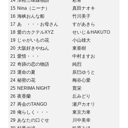
14
津軽三味線物語
彩青
15
Nina（ニーナ）
真田ナオキ
16
海峡おんな船
竹川美子
17
あゝ・・・お母さん
すがあきら
18
愛のカクテルXYZ
せいじ＆HAKUTO
19
じゃがいもの花
小山雄大
20
大阪好きやねん
東亜樹
21
愛惜・・・
中村ますお
22
奇跡の恋の物語
純烈
23
運命の夏
辰巳ゆうと
24
秘密の花
梅谷心愛
25
NERIMA NIGHT
寛栄
26
夜香蘭
丘みどり
27
再会のTANGO
瀬戸カオリ
28
俺らしく・・・
東京力車
29
あなたの口ぐせ
川中美幸