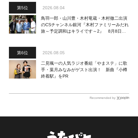
2026.08.04
鳥羽一郎・山川豊・木村竜蔵・木村徹二出演
のCSチャンネル銀河『木村ファミリーみだれ
旅～予定調和はキライです～2』 8月8日
（土）放送回の収録の模様を密着レポート！
2026.08.05
二見颯一の人気ラジオ番組「やまステ」に歌
手・葉月みなみがゲスト出演！ 新曲『小樽
終着駅』をPR
Recommended by