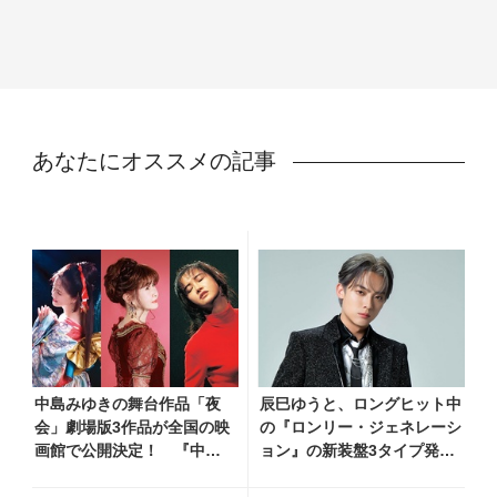
あなたにオススメの記事
中島みゆきの舞台作品「夜
辰巳ゆうと、ロングヒット中
会」劇場版3作品が全国の映
の『ロンリー・ジェネレーシ
画館で公開決定！ 『中島
ョン』の新装盤3タイプ発売
みゆき 劇場版「夜会」セレ
決定！ 新ビジュアル＆新カ
クション』として2026年12