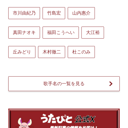
市川由紀乃
竹島宏
山内惠介
真田ナオキ
福田こうへい
大江裕
丘みどり
木村徹二
杜このみ
歌手名の一覧を見る