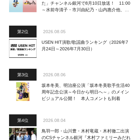
た」チャンネル銀河で8月10日放送！ 11:00
～水前寺清子・市川由紀乃・山内惠介他、
18:00～小椋佳・石川さゆり他登場！ 各放
送回の出演者・曲目情報
2026.08.05
USEN HIT演歌/歌謡曲ランキング（2026年7
月24日～2026年7月30日）
2026.08.06
坂本冬美、明治座公演「坂本冬美歌手生活40
周年記念公演～今日から明日へ～」のメイン
ビジュアル公開！ 本人コメントも到着
2026.08.04
鳥羽一郎・山川豊・木村竜蔵・木村徹二出演
のCSチャンネル銀河『木村ファミリーみだれ