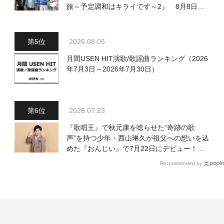
旅～予定調和はキライです～2』 8月8日
（土）放送回の収録の模様を密着レポート！
2026.08.05
月間USEN HIT演歌/歌謡曲ランキング（2026
年7月3日～2026年7月30日）
2026.07.23
『歌唱王』で秋元康を唸らせた“奇跡の歌
声”を持つ少年・西山琳久が祖父への想いを込
めた『おんじい』で7月22日にデビュー！
「秋元康さんが総合プロデュースしてくれ
Recommended by
た、 おじいちゃんとの絆を歌った曲を聴いて
ください！」