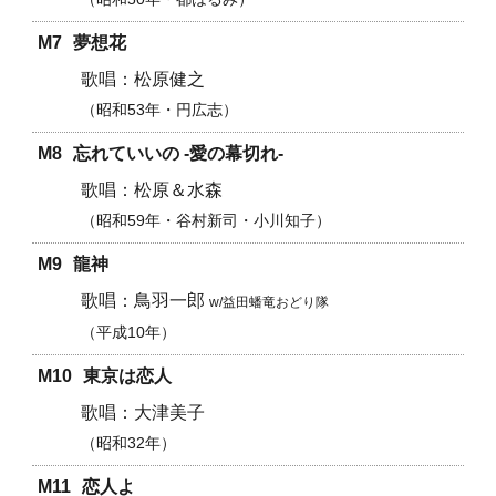
M7
夢想花
松原健之
昭和53年・円広志
M8
忘れていいの -愛の幕切れ-
松原＆水森
昭和59年・
谷村新司・小川知子
M9
龍神
鳥羽一郎
w/益田蟠竜おどり隊
平成10年
M10
東京は恋人
大津美子
昭和32年
M11
恋人よ