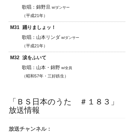
錦野旦
w/ダンサー
平成21年
M31
踊りましょッ！
山本リンダ
w/ダンサー
平成21年
M32
涙をふいて
山本・錦野
w/全員
昭和57年・三好鉄生
「ＢＳ日本のうた ＃１８３」
放送情報
放送チャンネル：