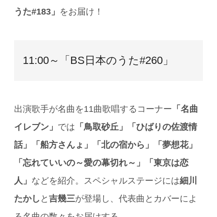
うた#183」
をお届け！
11:00～「BS日本のうた#260」
出演歌手が名曲を11曲歌唱するコーナー
「名曲
イレブン」
では
「鳥取砂丘」「ひばりの佐渡情
話」「船方さんょ」「北の宿から」「夢想花」
「忘れていいの～愛の幕切れ～」「東京は恋
人」
などを紹介。スペシャルステージには
細川
たかし
と
吉幾三
が登場し、代表曲とカバーによ
る名曲の数々をお届けする。