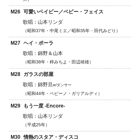
M26
可愛いベイビー／
ベビー・フェイス
山本リンダ
昭和37年・中尾ミエ／
昭和35年・田代みどり
M27
ヘイ・ポーラ
錦野＆山本
昭和38年・
梓みちよ・田辺靖雄
M28
ガラスの部屋
錦野旦
w/ダンサー
昭和44年・
ペピーノ・ガリアルディ
M29
もう一度 -Encore-
山本リンダ
平成25年
M30
情熱のスタア・ディスコ