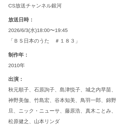
CS放送チャンネル銀河
放送日時：
2026/6/3(水)18:00〜19:45
「ＢＳ日本のうた ＃１８３」
制作年：
2010年
出演：
秋元順子、石原詢子、島津悦子、城之内早苗、
神野美伽、竹島宏、谷本知美、鳥羽一郎、錦野
旦、ニック・ニューサ、藤原浩、真木ことみ、
松原健之、山本リンダ