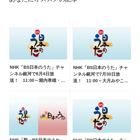
NHK「BS日本のうた」チャ
NHK「BS日本のうた」チャ
ンネル銀河で8月4日放
ンネル銀河で7月30日放
送！ 11:00～堀内孝雄・山
送！ 11:00～大月みやこ・
内惠介・三山ひろし他、
秋元順子他、18:00～氷川き
18:00～小林幸子・北山たけ
よし・水前寺清子他登場！
し・松原健之他登場！ 各
各放送回の出演者・曲目情報
放送回の出演者・曲目情報