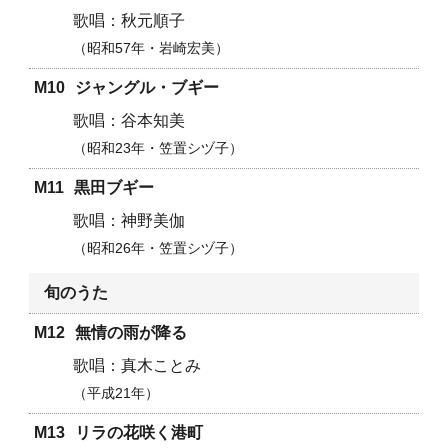
秋元順子
昭和57年・岩崎宏美
M10
ジャングル・ブギー
谷本知美
昭和23年・笠置シヅ子
M11
黒田ブギー
神野美伽
昭和26年・笠置シヅ子
旬のうた
M12
無情の雨が降る
真木ことみ
平成21年
M13
リラの花咲く港町