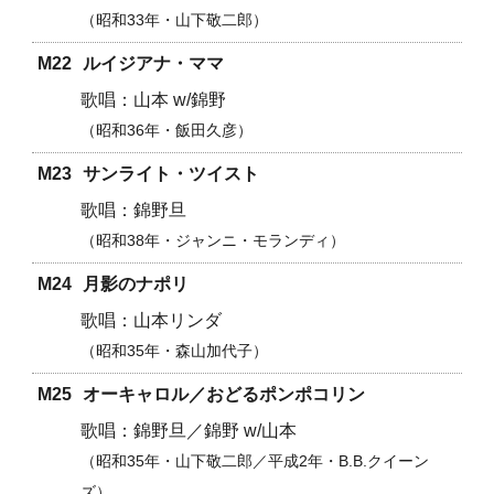
昭和33年・山下敬二郎
M22
ルイジアナ・ママ
山本 w/錦野
昭和36年・飯田久彦
M23
サンライト・ツイスト
錦野旦
昭和38年・
ジャンニ・モランディ
M24
月影のナポリ
山本リンダ
昭和35年・森山加代子
M25
オーキャロル／
おどるポンポコリン
錦野旦／
錦野 w/山本
昭和35年・山下敬二郎／
平成2年・B.B.クイーン
ズ