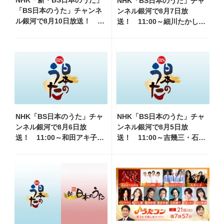
NHK「新・BS日本のうた」
NHK「BS日本のうた」チャ
「BS日本のうた」チャンネ
ンネル銀河で8月7日放
ル銀河で8月10日放送！
送！ 11:00～細川たかし・
11:00～水前寺清子・市川由
水森かおり他、18:00～ささ
紀乃・山内惠介他、18:00～
きいさお・氷川きよし他登
小椋佳・石川さゆり他登
場！ 各放送回の出演者・曲
場！ 各放送回の出演者・
目情報
曲目情報
NHK「BS日本のうた」チャ
NHK「BS日本のうた」チャ
ンネル銀河で8月6日放
ンネル銀河で8月5日放
送！ 11:00～和田アキ子・
送！ 11:00～吉幾三・石原
前川清他、18:00～橋幸夫・
詢子・岩本公水他、18:00～
松平健他登場！ 各放送回
天童よしみ・坂本冬美他登
の出演者・曲目情報
場！ 各放送回の出演者・曲
目情報