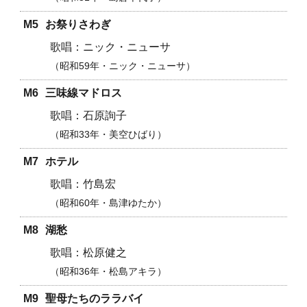
M5
お祭りさわぎ
ニック・ニューサ
昭和59年・
ニック・ニューサ
M6
三味線マドロス
石原詢子
昭和33年・美空ひばり
M7
ホテル
竹島宏
昭和60年・島津ゆたか
M8
湖愁
松原健之
昭和36年・松島アキラ
M9
聖母たちのララバイ