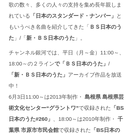
歌の数々、多くの人々の支持を集め長年親しま
れている
「日本のスタンダード・ナンバー」
と
もいうべき名曲を紹介してきた「
ＢＳ日本のう
た
」/「
新・ＢＳ日本のうた
」。
チャンネル銀河では、平日（月～金）11:00～、
18:00～の２ライン
で「ＢＳ日本のうた」
/
「新・ＢＳ日本のうた」
アーカイブ作品を放送
中！
6月3日11:00～は2013年制作・
島根県 島根県芸
術文化センター“グラントワ”
で収録された
「BS
日本のうた#260」
、18:00～は2010年制作・
千
葉県
市原市市民会館
で収録された
「BS日本の