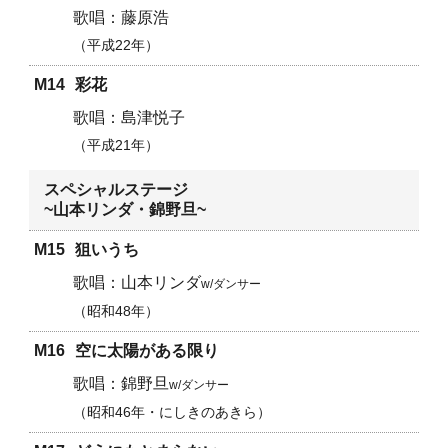
藤原浩
平成22年
M14
彩花
島津悦子
平成21年
スペシャルステージ
~山本リンダ・錦野旦~
M15
狙いうち
山本リンダ
w/ダンサー
昭和48年
M16
空に太陽がある限り
錦野旦
w/ダンサー
昭和46年・にしきのあきら