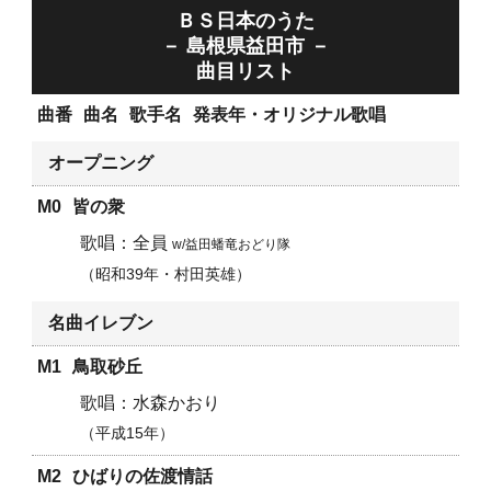
ＢＳ日本のうた
－ 島根県益田市 －
曲目リスト
曲番
曲名
歌手名
発表年・オリジナル歌唱
オープニング
M0
皆の衆
全員
w/益田蟠竜おどり隊
昭和39年・村田英雄
名曲イレブン
M1
鳥取砂丘
水森かおり
平成15年
M2
ひばりの佐渡情話