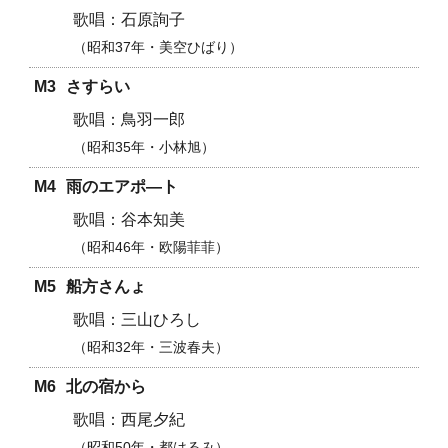
石原詢子
昭和37年・美空ひばり
M3
さすらい
鳥羽一郎
昭和35年・小林旭
M4
雨のエアポ―ト
谷本知美
昭和46年・欧陽菲菲
M5
船方さんょ
三山ひろし
昭和32年・三波春夫
M6
北の宿から
西尾夕紀
昭和50年・都はるみ