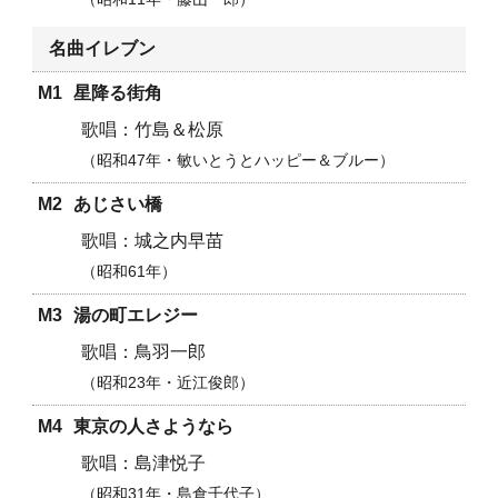
名曲イレブン
M1
星降る街角
竹島＆松原
昭和47年・
敏いとうとハッピー＆ブルー
M2
あじさい橋
城之内早苗
昭和61年
M3
湯の町エレジー
鳥羽一郎
昭和23年・近江俊郎
M4
東京の人さようなら
島津悦子
昭和31年・島倉千代子