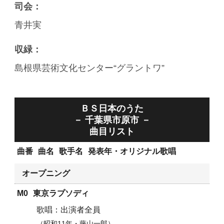
司会：
青井実
収緑：
島根県芸術文化センター“グラントワ”
ＢＳ日本のうた
－ 千葉県市原市 －
曲目リスト
曲番
曲名
歌手名
発表年・オリジナル歌唱
オープニング
M0
東京ラプソディ
出演者全員
昭和11年・藤山一郎