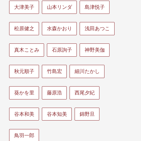
大津美子
山本リンダ
島津悦子
松原健之
水森かおり
浅田あつこ
真木ことみ
石原詢子
神野美伽
秋元順子
竹島宏
細川たかし
葵かを里
藤原浩
西尾夕紀
谷本和美
谷本知美
錦野旦
鳥羽一郎