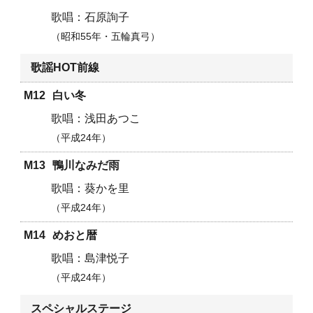
石原詢子
昭和55年・五輪真弓
歌謡HOT前線
M12
白い冬
浅田あつこ
平成24年
M13
鴨川なみだ雨
葵かを里
平成24年
M14
めおと暦
島津悦子
平成24年
スペシャルステージ