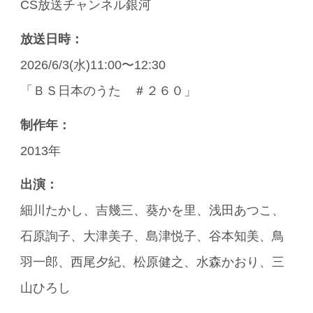
CS放送チャンネル銀河
放送日時：
2026/6/3(水)11:00〜12:30
「ＢＳ日本のうた ＃２６０」
制作年：
2013年
出演：
細川たかし、吉幾三、葵かを里、浅田あつこ、
石原詢子、大津美子、島津悦子、谷本知美、鳥
羽一郎、西尾夕紀、松原健之、水森かおり、三
山ひろし