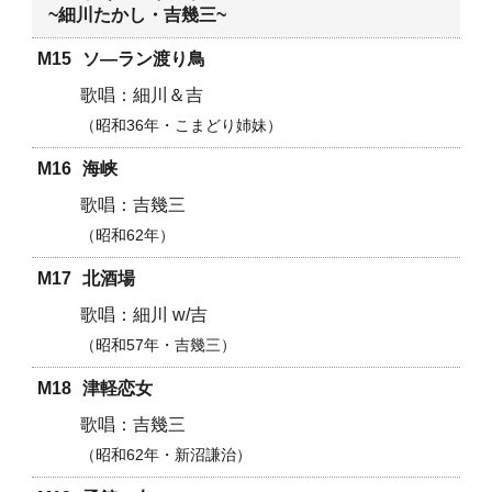
~細川たかし・吉幾三~
M15
ソ―ラン渡り鳥
細川＆吉
昭和36年・こまどり姉妹
M16
海峡
吉幾三
昭和62年
M17
北酒場
細川 w/吉
昭和57年・吉幾三
M18
津軽恋女
吉幾三
昭和62年・新沼謙治