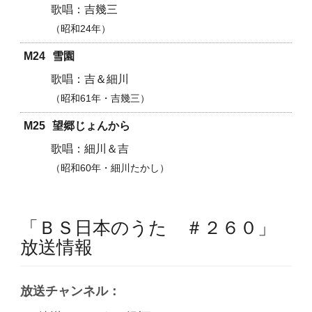
吉幾三
昭和24年
M24
雪園
吉＆細川
昭和61年・吉幾三
M25
望郷じょんから
細川＆吉
昭和60年・細川たかし
「ＢＳ日本のうた ＃２６０」
放送情報
放送チャンネル：