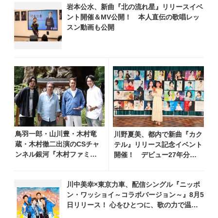
岩本公水、新曲『北の流れ星』リリースイベ
ント開催＆MV公開！ 本人直伝の歌唱レッ
スン動画も公開
鳥羽一郎・山川豊・木村竜
川野夏美、都内で新曲『カク
蔵・木村徹二出演のCSチャ
テル』リリース記念イベント
ンネル銀河『木村ファミリ
開催！ デビュー27年分の
ーみだれ旅～予定調和はキ
全280曲を一挙配信解禁
ライです～2』 8月8日
川中美幸×東京力車、配信シングル『ニッポ
（土）放送回の収録の模様
ン・ワッショイ～コラボバージョン～』8月5
を密着レポート！
日リリース！ 心をひとつに、歌の力で温か
なエールを