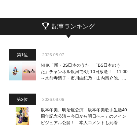
記事ランキング
2026.08.07
NHK「新・BS日本のうた」「BS日本のう
た」チャンネル銀河で8月10日放送！ 11:00
～水前寺清子・市川由紀乃・山内惠介他、
18:00～小椋佳・石川さゆり他登場！ 各放
送回の出演者・曲目情報
2026.08.06
坂本冬美、明治座公演「坂本冬美歌手生活40
周年記念公演～今日から明日へ～」のメイン
ビジュアル公開！ 本人コメントも到着