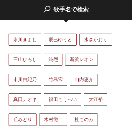
歌手名で検索
氷川きよし
辰巳ゆうと
水森かおり
三山ひろし
純烈
新浜レオン
市川由紀乃
竹島宏
山内惠介
真田ナオキ
福田こうへい
大江裕
丘みどり
木村徹二
杜このみ