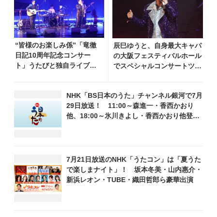
“皆様のお楽しみ係”「竜徹
辰巳ゆうと、自身最大キャパ
日記10周年記念コンサー
の大阪フェスティバルホール
ト」うたびと独自ライブレ
でスペシャルコンサートツア
ポート！ 即完でごめん。来
ー開催！ チケットは完売＆
春はもっと大きなホールで
円広志が応援に、11月17日
NHK「BS日本のうた」チャンネル銀河で7月
あいましょう！
に同ホールで追加公演が決定
29日放送！ 11:00～森進一・香西かおり
他、18:00～氷川きよし・香西かおり他登
場！ 各放送回の出演者・曲目情報
7月21日放送のNHK「うたコン」は「夏うた
で楽しまナイト」！ 坂本冬美・山内惠介・
新浜レオン・TUBE・織田哲郎ら豪華出演