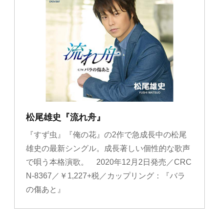
松尾雄史『流れ舟』
『すず虫』『俺の花』の2作で急成長中の松尾
雄史の最新シングル。成長著しい個性的な歌声
で唄う本格演歌。 2020年12月2日発売／CRC
N-8367／￥1,227+税／カップリング：『バラ
の傷あと』