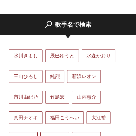
歌手名で検索
氷川きよし
辰巳ゆうと
水森かおり
三山ひろし
純烈
新浜レオン
市川由紀乃
竹島宏
山内惠介
真田ナオキ
福田こうへい
大江裕