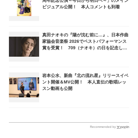
周年記念公演～今日から明日へ～」のメイン
きよし他登場！ 各放送回
ビジュアル公開！ 本人コメントも到着
の出演者・曲目情報
真田ナオキの『陽が沈む前に…』、日本作曲
家協会音楽祭 2026でベストパフォーマンス
賞を受賞！ 709（ナオキ）の日を記念し、
追撃盤リリースへ向けた企画を一挙公開
岩本公水、新曲『北の流れ星』リリースイベ
ント開催＆MV公開！ 本人直伝の歌唱レッ
スン動画も公開
Recommended by