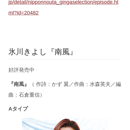
jp/detail/nipponnouta_gingaselection/episode.ht
ml?id=20482
氷川きよし『南風』
好評発売中
『南風』
（ 作詩：かず 翼／作曲：水森英夫／編
曲：石倉重信）
Aタイプ