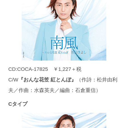
CD:COCA-17825 ￥1,227＋税
C/W
『おんな花笠 紅とんぼ』
（作詩：松井由利
夫／作曲：水森英夫／編曲：石倉重信）
Cタイプ