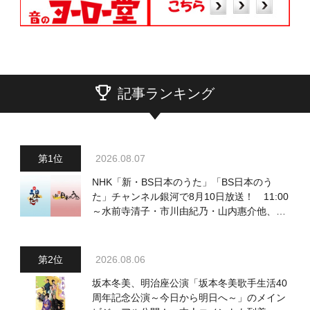
記事ランキング
2026.08.07
NHK「新・BS日本のうた」「BS日本のう
た」チャンネル銀河で8月10日放送！ 11:00
～水前寺清子・市川由紀乃・山内惠介他、
18:00～小椋佳・石川さゆり他登場！ 各放
送回の出演者・曲目情報
2026.08.06
坂本冬美、明治座公演「坂本冬美歌手生活40
周年記念公演～今日から明日へ～」のメイン