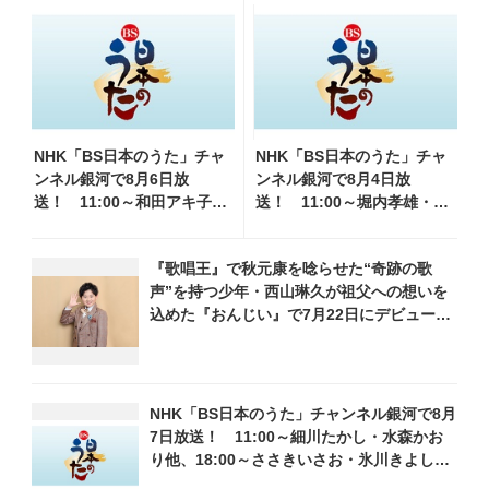
NHK「BS日本のうた」チャ
NHK「BS日本のうた」チャ
ンネル銀河で8月6日放
ンネル銀河で8月4日放
送！ 11:00～和田アキ子・
送！ 11:00～堀内孝雄・山
前川清他、18:00～橋幸夫・
内惠介・三山ひろし他、
松平健他登場！ 各放送回
18:00～小林幸子・北山たけ
『歌唱王』で秋元康を唸らせた“奇跡の歌
の出演者・曲目情報
し・松原健之他登場！ 各放
声”を持つ少年・西山琳久が祖父への想いを
送回の出演者・曲目情報
込めた『おんじい』で7月22日にデビュー！
「秋元康さんが総合プロデュースしてくれ
た、 おじいちゃんとの絆を歌った曲を聴い
てください！」
NHK「BS日本のうた」チャンネル銀河で8月
7日放送！ 11:00～細川たかし・水森かお
り他、18:00～ささきいさお・氷川きよし他
登場！ 各放送回の出演者・曲目情報