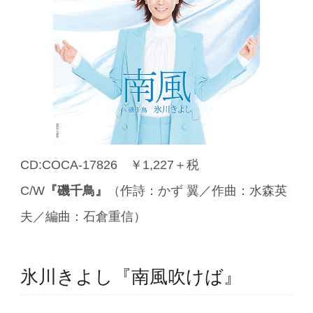
CD:COCA-17826 ￥1,227＋税
C/W
『磯千鳥』
（作詩：かず 翼／作曲：水森英
夫／編曲：石倉重信）
氷川きよし『南風吹けば』