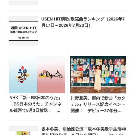
USEN HIT演歌/歌謡曲ランキング（2026年7
月17日～2026年7月23日）
NHK「新・BS日本のうた」
川野夏美、都内で新曲『カク
「BS日本のうた」チャンネ
テル』リリース記念イベント
ル銀河で8月3日放送！
開催！ デビュー27年分の
11:00～八代亜紀・天童よし
全280曲を一挙配信解禁
み・細川たかし・長山洋子
坂本冬美、明治座公演「坂本冬美歌手生活40
他、18:00～鳥羽一郎・氷川