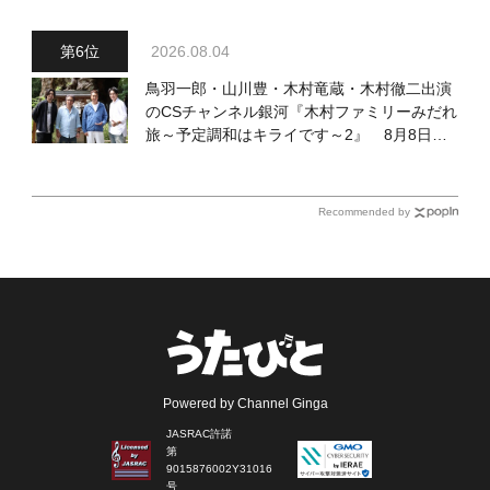
2026.08.04
鳥羽一郎・山川豊・木村竜蔵・木村徹二出演
のCSチャンネル銀河『木村ファミリーみだれ
旅～予定調和はキライです～2』 8月8日
（土）放送回の収録の模様を密着レポート！
Recommended by
Powered by Channel Ginga
JASRAC許諾
第
9015876002Y31016
号