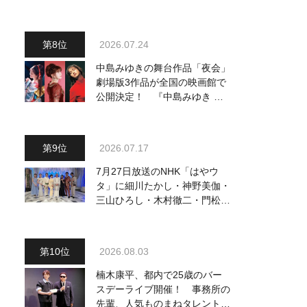
他、18:00～橋幸夫・松平健他
登場！ 各放送回の出演者・曲
目情報
2026.07.24
中島みゆきの舞台作品「夜会」
劇場版3作品が全国の映画館で
公開決定！ 『中島みゆき 劇
場版「夜会」セレクション』と
して2026年12月より上映
2026.07.17
7月27日放送のNHK「はやウ
タ」に細川たかし・神野美伽・
三山ひろし・木村徹二・門松み
ゆきら出演決定
2026.08.03
楠木康平、都内で25歳のバー
スデーライブ開催！ 事務所の
先輩、人気ものまねタレント・