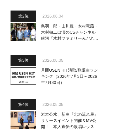
2026.08.04
鳥羽一郎・山川豊・木村竜蔵・
木村徹二出演のCSチャンネル
銀河『木村ファミリーみだれ旅
～予定調和はキライです～
2』 8月8日（土）放送回の収
録の模様を密着レポート！
2026.08.05
月間USEN HIT演歌/歌謡曲ラン
キング（2026年7月3日～2026
年7月30日）
2026.08.05
岩本公水、新曲『北の流れ星』
リリースイベント開催＆MV公
開！ 本人直伝の歌唱レッスン