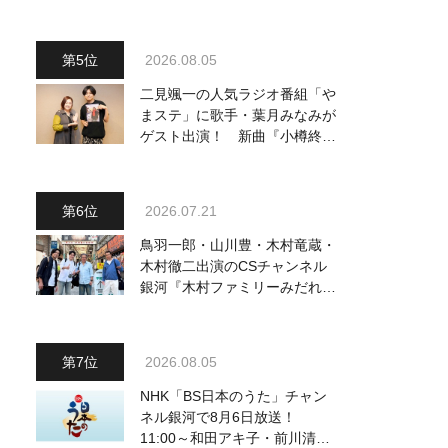
動画も公開
2026.08.05
二見颯一の人気ラジオ番組「や
まステ」に歌手・葉月みなみが
ゲスト出演！ 新曲『小樽終着
駅』をPR
2026.07.21
鳥羽一郎・山川豊・木村竜蔵・
木村徹二出演のCSチャンネル
銀河『木村ファミリーみだれ旅
～予定調和はキライです～
２』 7月25日（土）放送回の
収録の模様を密着レポート！
2026.08.05
NHK「BS日本のうた」チャン
ネル銀河で8月6日放送！
11:00～和田アキ子・前川清