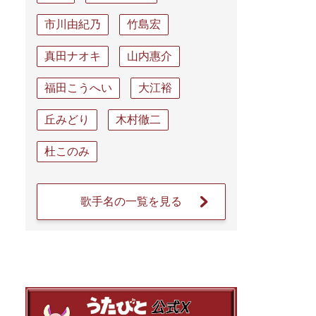
市川由紀乃
竹島宏
真田ナオキ
山内惠介
福田こうへい
大江裕
丘みどり
木村徹二
杜このみ
歌手名の一覧を見る