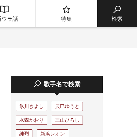
譜ウラ話
特集
検索
歌手名で検索
氷川きよし
辰巳ゆうと
水森かおり
三山ひろし
純烈
新浜レオン