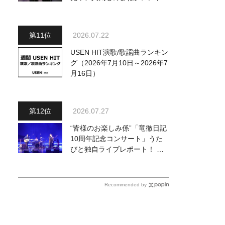
コージー冨田がお祝いに
2026.07.22
USEN HIT演歌/歌謡曲ランキン
グ（2026年7月10日～2026年7
月16日）
2026.07.27
“皆様のお楽しみ係”「竜徹日記
10周年記念コンサート」うた
びと独自ライブレポート！ 即
完でごめん。来春はもっと大き
なホールであいましょう！
Recommended by