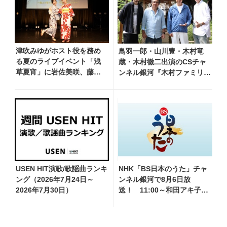
津吹みゆがホスト役を務め
鳥羽一郎・山川豊・木村竜
る夏のライブイベント「浅
蔵・木村徹二出演のCSチャ
草夏宵」に岩佐美咲、藤井
ンネル銀河『木村ファミリー
香愛がゲスト出演、浴衣姿
みだれ旅～予定調和はキライ
で熱唱！ 岩佐美咲が出演
です～2』 8月8日（土）放
の1日目の模様をお届け
送回の収録の模様を密着レポ
ート！
USEN HIT演歌/歌謡曲ランキ
NHK「BS日本のうた」チャ
ング（2026年7月24日～
ンネル銀河で8月6日放
2026年7月30日）
送！ 11:00～和田アキ子・
前川清他、18:00～橋幸夫・
松平健他登場！ 各放送回の
出演者・曲目情報