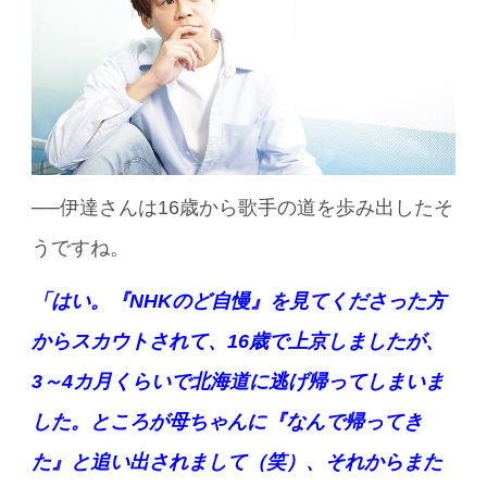
──伊達さんは16歳から歌手の道を歩み出したそ
うですね。
「はい。『NHKのど自慢』を見てくださった方
からスカウトされて、16歳で上京しましたが、
3～4カ月くらいで北海道に逃げ帰ってしまいま
した。ところが母ちゃんに『なんで帰ってき
た』と追い出されまして（笑）、それからまた