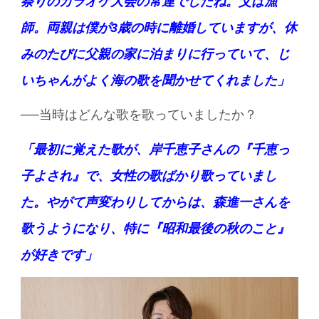
祭りのカラオケ大会の常連でしたね。父は漁
師。両親は僕が3歳の時に離婚していますが、休
みのたびに父親の家に泊まりに行っていて、じ
いちゃんがよく海の歌を聞かせてくれました」
──当時はどんな歌を歌っていましたか？
「最初に覚えた歌が、岸千恵子さんの『千恵っ
子よされ』で、女性の歌ばかり歌っていまし
た。やがて声変わりしてからは、森進一さんを
歌うようになり、特に『昭和最後の秋のこと』
が好きです」