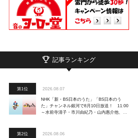
記事ランキング
2026.08.07
NHK「新・BS日本のうた」「BS日本のう
た」チャンネル銀河で8月10日放送！ 11:00
～水前寺清子・市川由紀乃・山内惠介他、
18:00～小椋佳・石川さゆり他登場！ 各放
送回の出演者・曲目情報
2026.08.06