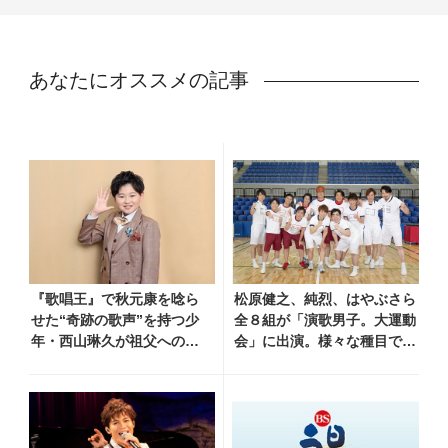
あなたにオススメの記事
『歌唱王』で秋元康を唸ら
松原健之、純烈、はやぶさら
せた“奇跡の歌声”を持つ少
全８組が「演歌男子。大運動
年・西山琳久が祖父への想
会」に出演。様々な種目で競
いを込めた『おんじい』で7
い合い、各最新曲も歌唱
月22日にデビュー！ 「秋元
康さんが総合プロデュース
してくれた、 おじいちゃん
との絆を歌った曲を聴いて