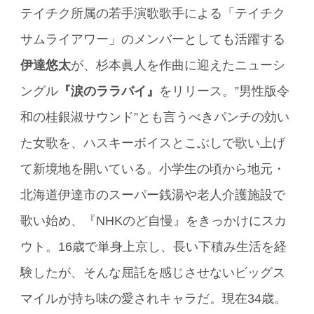
テイチク所属の若手演歌歌手による「テイチク
サムライアワー」のメンバーとしても活躍する
伊達悠太
が、杉本眞人を作曲に迎えたニューシ
ングル
『涙のララバイ』
をリリース。”男性版令
和の桂銀淑サウンド”とも言うべきパンチの効い
た女歌を、ハスキーボイスとこぶしで歌い上げ
て新境地を開いている。小学生の頃から地元・
北海道伊達市のスーパー銭湯や老人介護施設で
歌い始め、『NHKのど自慢』をきっかけにスカ
ウト。16歳で単身上京し、長い下積み生活を経
験したが、そんな屈託を感じさせないビッグス
マイルが持ち味の愛されキャラだ。現在34歳。