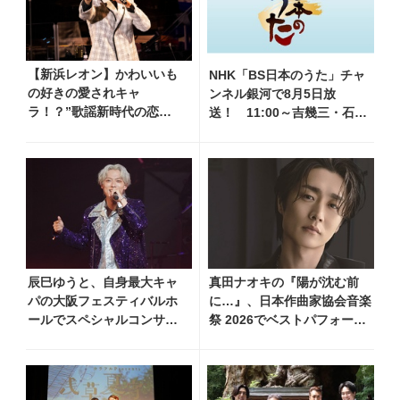
ください！」
【新浜レオン】かわいいも
NHK「BS日本のうた」チャ
の好きの愛されキャ
ンネル銀河で8月5日放
ラ！？”歌謡新時代の恋
送！ 11:00～吉幾三・石原
人”に魅了される理由
詢子・岩本公水他、18:00～
天童よしみ・坂本冬美他登
場！ 各放送回の出演者・曲
目情報
辰巳ゆうと、自身最大キャ
真田ナオキの『陽が沈む前
パの大阪フェスティバルホ
に…』、日本作曲家協会音楽
ールでスペシャルコンサー
祭 2026でベストパフォーマ
トツアー開催！ チケット
ンス賞を受賞！ 709（ナオ
は完売＆円広志が応援に、
キ）の日を記念し、追撃盤リ
11月17日に同ホールで追加
リースへ向けた企画を一挙公
公演が決定
開