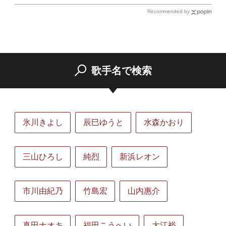
Recommended by
歌手名で検索
氷川きよし
辰巳ゆうと
水森かおり
三山ひろし
純烈
新浜レオン
市川由紀乃
竹島宏
山内惠介
真田ナオキ
福田こうへい
大江裕