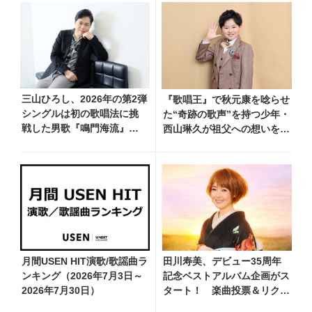
三山ひろし、2026年の第2弾
『歌唱王』で秋元康を唸らせ
シングルは初の歌唱法に挑
た“奇跡の歌声”を持つ少年・
戦した男歌『鳴門海流』
西山琳久が祖父への想いを込
「進化した三山の魅力を感
めた『おんじい』で7月22日
じていただけると思いま
にデビュー！ 「秋元康さん
す」
が総合プロデュースしてくれ
た、 おじいちゃんとの絆を
歌った曲を聴いてくださ
い！」
月間USEN HIT演歌/歌謡曲ラ
田川寿美、デビュー35周年
ンキング（2026年7月3日～
記念ベストアルバム企画がス
2026年7月30日）
タート！ 楽曲投票＆リクエ
ストを大募集