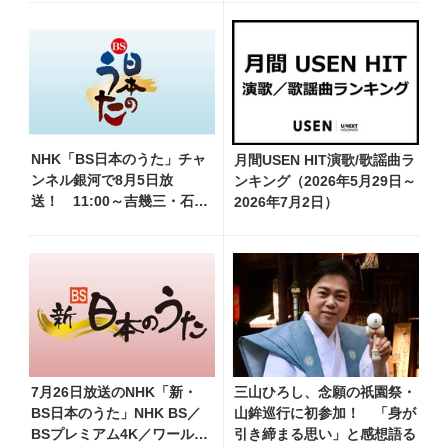
NHK「BS日本のうた」チャ
月間USEN HIT演歌/歌謡曲ラ
ンネル銀河で8月5日放
ンキング（2026年5月29日～
送！ 11:00～吉幾三・石原
2026年7月2日）
詢子・岩本公水他、18:00～
天童よしみ・坂本冬美他登
場！ 各放送回の出演者・
曲目情報
7月26日放送のNHK「新・
三山ひろし、念願の祇園祭・
BS日本のうた」NHK BS／
山鉾巡行に初参加！ 「身が
BSプレミアム4K／ワール
引き締まる思い」と感想語る