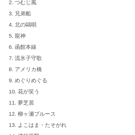
2. つむじ風
3. 兄弟船
4. 北の鷗唄
5. 龍神
6. 函館本線
7. 流氷子守歌
8. アメリカ橋
9. めぐりめぐる
10. 花が笑う
11. 夢芝居
12. 柳ヶ瀬ブルース
13. よこはま・たそがれ