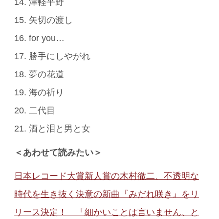
14. 津軽平野
15. 矢切の渡し
16. for you…
17. 勝手にしやがれ
18. 夢の花道
19. 海の祈り
20. 二代目
21. 酒と泪と男と女
＜あわせて読みたい＞
日本レコード大賞新人賞の木村徹二、不透明な
時代を生き抜く決意の新曲『みだれ咲き』をリ
リース決定！ 「細かいことは言いません、と