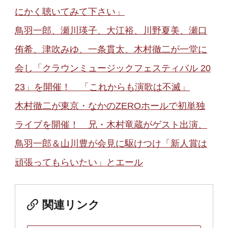
にかく聴いてみて下さい」
鳥羽一郎、瀬川瑛子、大江裕、川野夏美、瀬口
侑希、津吹みゆ、一条貫太、木村徹二が一堂に
会し「クラウンミュージックフェスティバル 20
23」を開催！ 「これからも演歌は不滅」
木村徹二が東京・なかのZEROホールで初単独
ライブを開催！ 兄・木村竜蔵がゲスト出演、
鳥羽一郎＆山川豊が会見に駆けつけ「新人賞は
頑張ってもらいたい」とエール
関連リンク