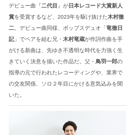
デビュー曲『
二代目
』が
日本レコード大賞新人
賞
を受賞するなど、2023年を駆け抜けた
木村徹
二
。デビュー曲同様、ポップスデュオ「
竜徹日
記
」でペアを組む兄・
木村竜蔵
が作詞作曲を手
がける新曲は、先ゆき不透明な時代を力強く生
きていく決意を描いた作品だ。父・
鳥羽一郎
の
指導の元で行われたレコーディングや、業界で
の交友関係、ソロ２年目にかける意気込みを聞
いた。