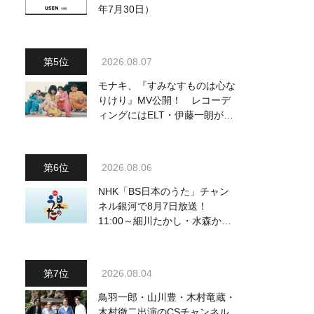
年7月30日）
2026.08.07
モナキ、『すみなすものは心な
りけり』MV公開！ レコーデ
ィングにはELT・伊藤一朗がリ
ードギターで参加
2026.08.06
NHK「BS日本のうた」チャン
ネル銀河で8月7日放送！
11:00～細川たかし・水森かお
り他、18:00～ささきいさお・
氷川きよし他登場！ 各放送回
の出演者・曲目情報
2026.08.04
鳥羽一郎・山川豊・木村竜蔵・
木村徹二出演のCSチャンネル