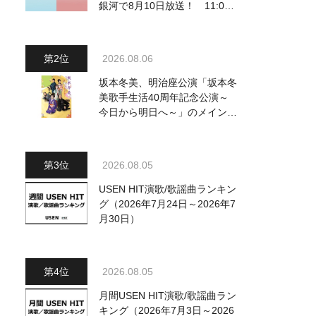
銀河で8月10日放送！ 11:00
～水前寺清子・市川由紀乃・山
内惠介他、18:00～小椋佳・石
川さゆり他登場！ 各放送回の
2026.08.06
出演者・曲目情報
坂本冬美、明治座公演「坂本冬
美歌手生活40周年記念公演～
今日から明日へ～」のメインビ
ジュアル公開！ 本人コメント
も到着
2026.08.05
USEN HIT演歌/歌謡曲ランキン
グ（2026年7月24日～2026年7
月30日）
2026.08.05
月間USEN HIT演歌/歌謡曲ラン
キング（2026年7月3日～2026