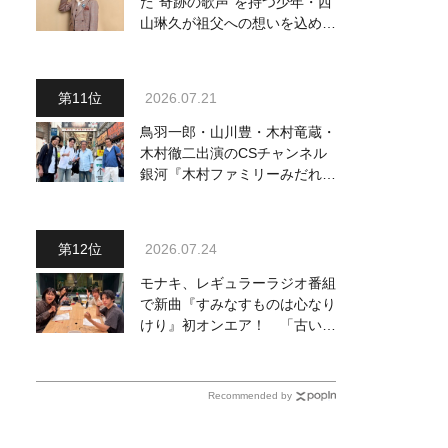
た“奇跡の歌声”を持つ少年・西
山琳久が祖父への想いを込めた
『おんじい』で7月22日にデビ
ュー！ 「秋元康さんが総合プ
ロデュースしてくれた、 おじ
2026.07.21
いちゃんとの絆を歌った曲を聴
いてください！」
鳥羽一郎・山川豊・木村竜蔵・
木村徹二出演のCSチャンネル
銀河『木村ファミリーみだれ旅
～予定調和はキライです～
２』 7月25日（土）放送回の
収録の模様を密着レポート！
2026.07.24
モナキ、レギュラーラジオ番組
で新曲『すみなすものは心なり
けり』初オンエア！ 「古い言
葉と新しい言葉の融合で、今ま
でにない面白さのある一曲」
Recommended by