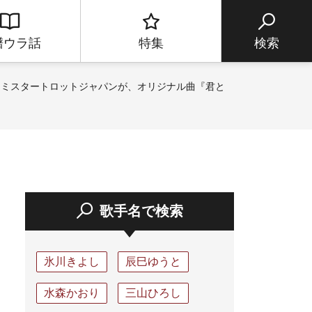
譜ウラ話
特集
検索
・ミスタートロットジャパンが、オリジナル曲『君と
歌手名で検索
氷川きよし
辰巳ゆうと
水森かおり
三山ひろし