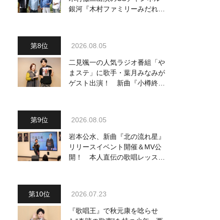
銀河『木村ファミリーみだれ旅
～予定調和はキライです～
2』 8月8日（土）放送回の収
録の模様を密着レポート！
2026.08.05
二見颯一の人気ラジオ番組「や
まステ」に歌手・葉月みなみが
ゲスト出演！ 新曲『小樽終着
駅』をPR
2026.08.05
岩本公水、新曲『北の流れ星』
リリースイベント開催＆MV公
開！ 本人直伝の歌唱レッスン
動画も公開
2026.07.23
『歌唱王』で秋元康を唸らせ