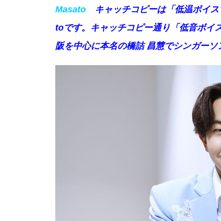
Masato
キャッチコピーは「低温ボイスで
toです。キャッチコピー通り「低音ボイ
阪を中心に本名の
橋詰
昌慧でシンガーソ