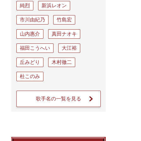
純烈
新浜レオン
市川由紀乃
竹島宏
山内惠介
真田ナオキ
福田こうへい
大江裕
丘みどり
木村徹二
杜このみ
歌手名の一覧を見る