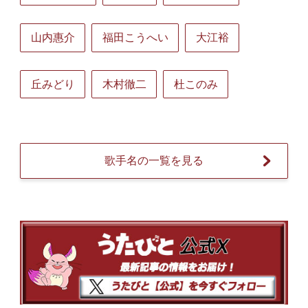
山内惠介
福田こうへい
大江裕
丘みどり
木村徹二
杜このみ
歌手名の一覧を見る