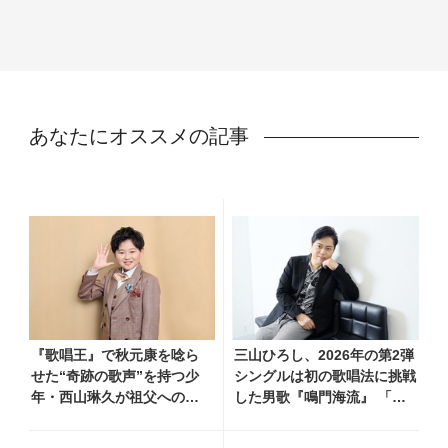
あなたにオススメの記事
『歌唱王』で秋元康を唸ら
三山ひろし、2026年の第2弾
せた“奇跡の歌声”を持つ少
シングルは初の歌唱法に挑戦
年・西山琳久が祖父への想
した男歌『鳴門海流』 「進
いを込めた『おんじい』で7
化した三山の魅力を感じてい
月22日にデビュー！ 「秋元
ただけると思います」