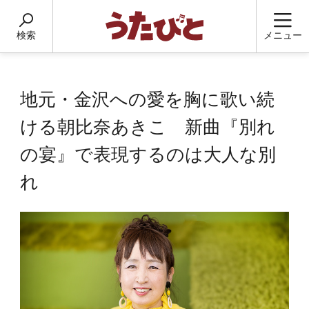
検索
メニュー
地元・金沢への愛を胸に歌い続
ける朝比奈あきこ 新曲『別れ
の宴』で表現するのは大人な別
れ