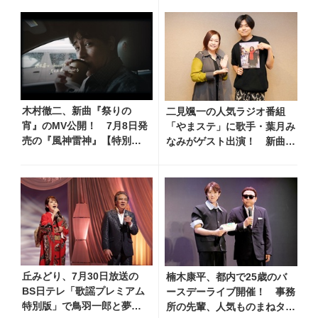
着
のリサイタル映像を期間限定
フルサイズ公開
木村徹二、新曲『祭りの
二見颯一の人気ラジオ番組
宵』のMV公開！ 7月8日発
「やまステ」に歌手・葉月み
売の『風神雷神』【特別
なみがゲスト出演！ 新曲
盤】に収録、デート気分を
『小樽終着駅』をPR
味わえる映像で淡い恋を描
く
丘みどり、7月30日放送の
楠木康平、都内で25歳のバ
BS日テレ「歌謡プレミアム
ースデーライブ開催！ 事務
特別版」で鳥羽一郎と夢の
所の先輩、人気ものまねタレ