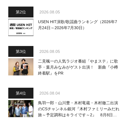
2026.08.05
USEN HIT演歌/歌謡曲ランキング（2026年7
月24日～2026年7月30日）
2026.08.05
二見颯一の人気ラジオ番組「やまステ」に歌
手・葉月みなみがゲスト出演！ 新曲『小樽
終着駅』をPR
2026.08.04
鳥羽一郎・山川豊・木村竜蔵・木村徹二出演
のCSチャンネル銀河『木村ファミリーみだれ
旅～予定調和はキライです～2』 8月8日
（土）放送回の収録の模様を密着レポート！