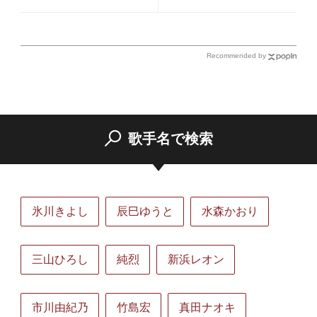
デュエット！ 「生きてて
ント・コージー冨田がお祝い
良かったなって思います」
に
Recommended by
歌手名で検索
氷川きよし
辰巳ゆうと
水森かおり
三山ひろし
純烈
新浜レオン
市川由紀乃
竹島宏
真田ナオキ