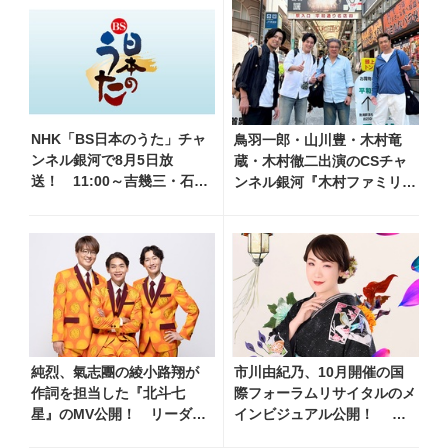
康さんが総合プロデュース
してくれた、 おじいちゃん
との絆を歌った曲を聴いて
ください！」
NHK「BS日本のうた」チャ
鳥羽一郎・山川豊・木村竜
ンネル銀河で8月5日放
蔵・木村徹二出演のCSチャ
送！ 11:00～吉幾三・石原
ンネル銀河『木村ファミリー
詢子・岩本公水他、18:00～
みだれ旅～予定調和はキライ
天童よしみ・坂本冬美他登
です～２』 7月25日（土）
場！ 各放送回の出演者・
放送回の収録の模様を密着レ
曲目情報
ポート！
純烈、氣志團の綾小路翔が
市川由紀乃、10月開催の国
作詞を担当した『北斗七
際フォーラムリサイタルのメ
星』のMV公開！ リーダ
インビジュアル公開！ リ
ー・酒井一圭のコメント到
サイタル開催を記念し、過去