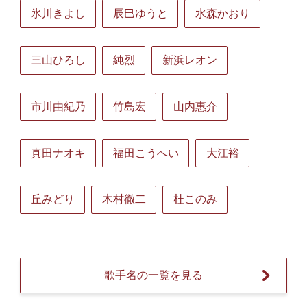
氷川きよし
辰巳ゆうと
水森かおり
三山ひろし
純烈
新浜レオン
市川由紀乃
竹島宏
山内惠介
真田ナオキ
福田こうへい
大江裕
丘みどり
木村徹二
杜このみ
歌手名の一覧を見る