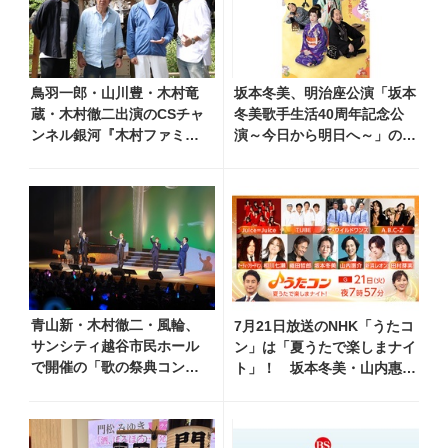
鳥羽一郎・山川豊・木村竜
坂本冬美、明治座公演「坂本
蔵・木村徹二出演のCSチャ
冬美歌手生活40周年記念公
ンネル銀河『木村ファミリ
演～今日から明日へ～」のメ
ーみだれ旅～予定調和はキ
インビジュアル公開！ 本人
ライです～2』 8月8日
コメントも到着
（土）放送回の収録の模様
を密着レポート！
青山新・木村徹二・風輪、
7月21日放送のNHK「うたコ
サンシティ越谷市民ホール
ン」は「夏うたで楽しまナイ
で開催の「歌の祭典コンサ
ト」！ 坂本冬美・山内惠
ート～夏の陣～」を独自レ
介・新浜レオン・TUBE・織
ポート！ オリジナル曲か
田哲郎ら豪華出演
ら昭和・平成の名曲まで心