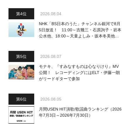
2026.08.04
NHK「BS日本のうた」チャンネル銀河で8月
5日放送！ 11:00～吉幾三・石原詢子・岩本
公水他、18:00～天童よしみ・坂本冬美他登
場！ 各放送回の出演者・曲目情報
2026.08.07
モナキ、『すみなすものは心なりけり』MV
公開！ レコーディングにはELT・伊藤一朗
がリードギターで参加
2026.08.05
月間USEN HIT演歌/歌謡曲ランキング（2026
年7月3日～2026年7月30日）