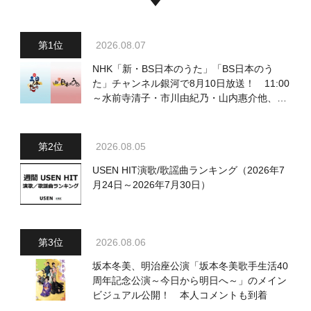
2026.08.07
NHK「新・BS日本のうた」「BS日本のう
た」チャンネル銀河で8月10日放送！ 11:00
～水前寺清子・市川由紀乃・山内惠介他、
18:00～小椋佳・石川さゆり他登場！ 各放
送回の出演者・曲目情報
2026.08.05
USEN HIT演歌/歌謡曲ランキング（2026年7
月24日～2026年7月30日）
2026.08.06
坂本冬美、明治座公演「坂本冬美歌手生活40
周年記念公演～今日から明日へ～」のメイン
ビジュアル公開！ 本人コメントも到着