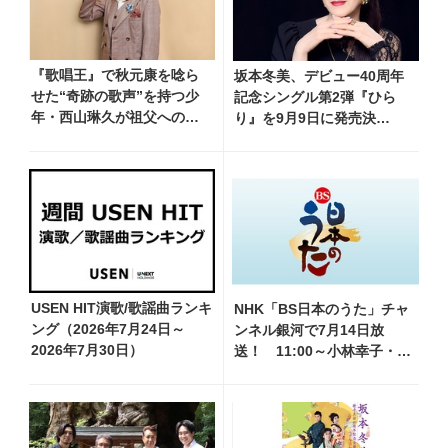
『歌唱王』で秋元康を唸ら
坂本冬美、デビュー40周年
せた“奇跡の歌声”を持つ少
記念シングル第2弾『ひら
年・西山琳久が祖父への想
り』を9月9日に発売決
いを込めた『おんじい』で7
定！ 石崎ひゅーいが書き下
月22日にデビュー！ 「秋元
ろし
康さんが総合プロデュース
してくれた、 おじいちゃん
との絆を歌った曲を聴いて
ください！」
USEN HIT演歌/歌謡曲ランキ
NHK「BS日本のうた」チャ
ング（2026年7月24日～
ンネル銀河で7月14日放
2026年7月30日）
送！ 11:00～小林幸子・新
沼謙治他、18:00～都はる
み・西郷輝彦他登場！ 各放
送回の出演者・曲目情報