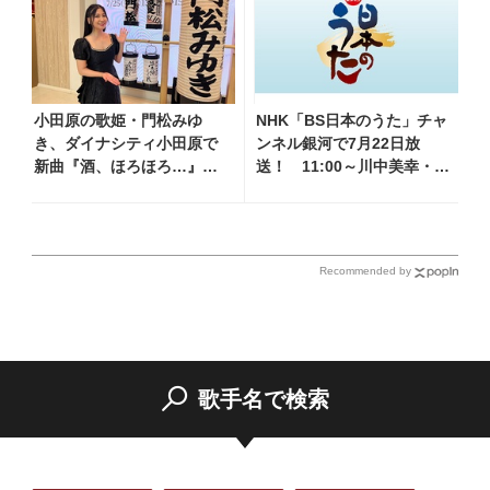
躍るステージを披露
小田原の歌姫・門松みゆ
NHK「BS日本のうた」チャ
き、ダイナシティ小田原で
ンネル銀河で7月22日放
新曲『酒、ほろほろ…』発
送！ 11:00～川中美幸・中
売記念ミニライブを開
村美律子他、18:00～大月み
催！ 地元の象徴「小田原
やこ・長山洋子他登場！ 各
提灯」に彩られた特別ステ
放送回の出演者・曲目情報
ージで熱唱
Recommended by
歌手名で検索