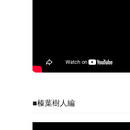
■榛葉樹人編