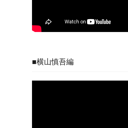
■横山慎吾編