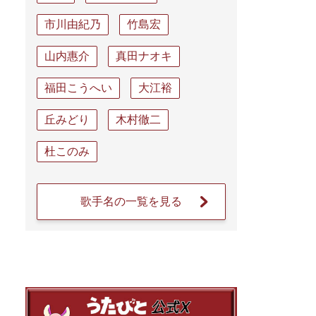
市川由紀乃
竹島宏
山内惠介
真田ナオキ
福田こうへい
大江裕
丘みどり
木村徹二
杜このみ
歌手名の一覧を見る