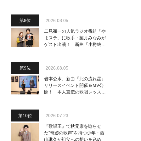
り他、18:00～ささきいさお・
氷川きよし他登場！ 各放送回
の出演者・曲目情報
2026.08.05
二見颯一の人気ラジオ番組「や
まステ」に歌手・葉月みなみが
ゲスト出演！ 新曲『小樽終着
駅』をPR
2026.08.05
岩本公水、新曲『北の流れ星』
リリースイベント開催＆MV公
開！ 本人直伝の歌唱レッスン
動画も公開
2026.07.23
『歌唱王』で秋元康を唸らせ
た“奇跡の歌声”を持つ少年・西
山琳久が祖父への想いを込めた