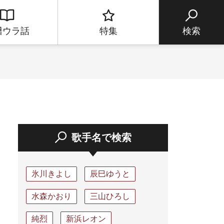
譜ウラ話
特集
検索
歌手名で検索
氷川きよし
辰巳ゆうと
水森かおり
三山ひろし
純烈
新浜レオン