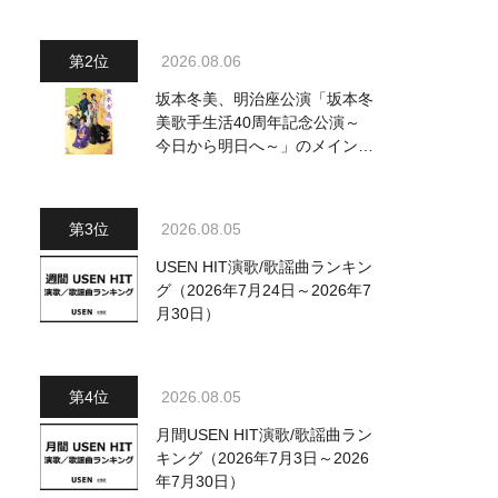
～水前寺清子・市川由紀乃・山
内惠介他、18:00～小椋佳・石
川さゆり他登場！ 各放送回の
2026.08.06
出演者・曲目情報
坂本冬美、明治座公演「坂本冬
美歌手生活40周年記念公演～
今日から明日へ～」のメインビ
ジュアル公開！ 本人コメント
も到着
2026.08.05
USEN HIT演歌/歌謡曲ランキン
グ（2026年7月24日～2026年7
月30日）
2026.08.05
月間USEN HIT演歌/歌謡曲ラン
キング（2026年7月3日～2026
年7月30日）