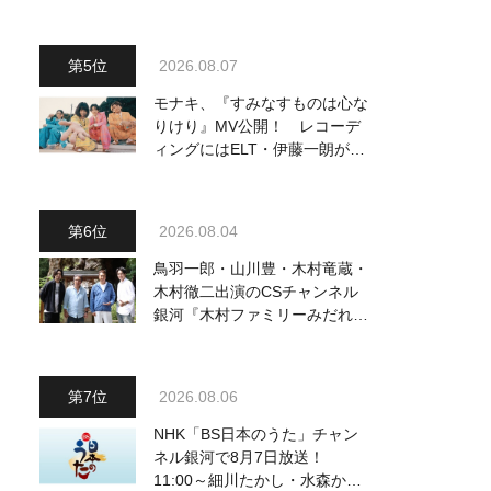
2026.08.07
モナキ、『すみなすものは心な
りけり』MV公開！ レコーデ
ィングにはELT・伊藤一朗がリ
ードギターで参加
2026.08.04
鳥羽一郎・山川豊・木村竜蔵・
木村徹二出演のCSチャンネル
銀河『木村ファミリーみだれ旅
～予定調和はキライです～
2』 8月8日（土）放送回の収
録の模様を密着レポート！
2026.08.06
NHK「BS日本のうた」チャン
ネル銀河で8月7日放送！
11:00～細川たかし・水森かお