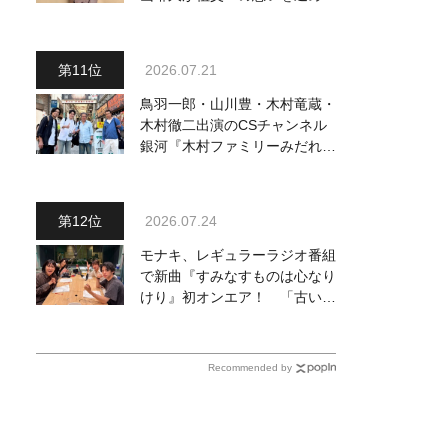
『おんじい』で7月22日にデビ
ュー！ 「秋元康さんが総合プ
ロデュースしてくれた、 おじ
2026.07.21
いちゃんとの絆を歌った曲を聴
いてください！」
鳥羽一郎・山川豊・木村竜蔵・
木村徹二出演のCSチャンネル
銀河『木村ファミリーみだれ旅
～予定調和はキライです～
２』 7月25日（土）放送回の
収録の模様を密着レポート！
2026.07.24
モナキ、レギュラーラジオ番組
で新曲『すみなすものは心なり
けり』初オンエア！ 「古い言
葉と新しい言葉の融合で、今ま
でにない面白さのある一曲」
Recommended by