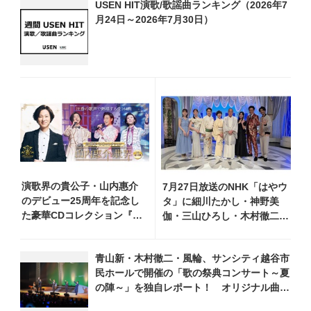
USEN HIT演歌/歌謡曲ランキング（2026年7
月24日～2026年7月30日）
演歌界の貴公子・山内惠介
7月27日放送のNHK「はやウ
のデビュー25周年を記念し
タ」に細川たかし・神野美
た豪華CDコレクション『山
伽・三山ひろし・木村徹二・
内惠介の世界』発売開
門松みゆきら出演決定
始！ オリジナル曲から演
青山新・木村徹二・風輪、サンシティ越谷市
歌・名曲カバー、今作限定
民ホールで開催の「歌の祭典コンサート～夏
のコンサート音源まで全164
の陣～」を独自レポート！ オリジナル曲か
曲収録
ら昭和・平成の名曲まで心躍るステージを披