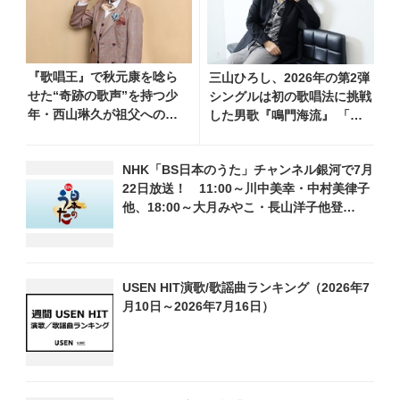
『歌唱王』で秋元康を唸ら
三山ひろし、2026年の第2弾
せた“奇跡の歌声”を持つ少
シングルは初の歌唱法に挑戦
年・西山琳久が祖父への想
した男歌『鳴門海流』 「進
いを込めた『おんじい』で7
化した三山の魅力を感じてい
月22日にデビュー！ 「秋元
ただけると思います」
NHK「BS日本のうた」チャンネル銀河で7月
康さんが総合プロデュース
22日放送！ 11:00～川中美幸・中村美律子
してくれた、 おじいちゃん
他、18:00～大月みやこ・長山洋子他登
との絆を歌った曲を聴いて
場！ 各放送回の出演者・曲目情報
ください！」
USEN HIT演歌/歌謡曲ランキング（2026年7
月10日～2026年7月16日）