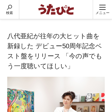
検索
メニュー
八代亜紀が往年の大ヒット曲を
新録した デビュー50周年記念ベ
スト盤をリリース 「今の声でも
う一度聴いてほしい」