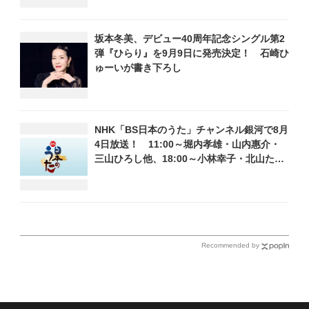
露
坂本冬美、デビュー40周年記念シングル第2
弾『ひらり』を9月9日に発売決定！ 石崎ひ
ゅーいが書き下ろし
NHK「BS日本のうた」チャンネル銀河で8月
4日放送！ 11:00～堀内孝雄・山内惠介・
三山ひろし他、18:00～小林幸子・北山たけ
し・松原健之他登場！ 各放送回の出演者・
曲目情報
Recommended by