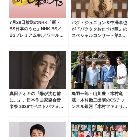
7月26日放送のNHK「新・
パク・ジュニョン＆中澤卓也
BS日本のうた」NHK BS／
が『パクタクおたすけ隊』の
BSプレミアム4K／ワール
スペシャルコンサート第2弾
ド・プレミアムで再放送決
を開催！「2人の化学反応を
定！ 山本譲二、小林幸
楽しんでほしい」
子、長山洋子 他登場、曲目
や見どころをお届け
真田ナオキの『陽が沈む前
鳥羽一郎・山川豊・木村竜
に…』、日本作曲家協会音
蔵・木村徹二出演のCSチャ
楽祭 2026でベストパフォー
ンネル銀河『木村ファミリー
マンス賞を受賞！ 709（ナ
みだれ旅～予定調和はキライ
オキ）の日を記念し、追撃
です～2』 8月8日（土）放
盤リリースへ向けた企画を
送回の収録の模様を密着レポ
一挙公開
ート！