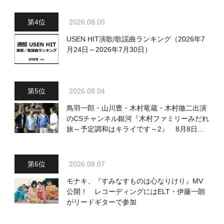
2026.08.05
USEN HIT演歌/歌謡曲ランキング（2026年7
月24日～2026年7月30日）
2026.08.04
鳥羽一郎・山川豊・木村竜蔵・木村徹二出演
のCSチャンネル銀河『木村ファミリーみだれ
旅～予定調和はキライです～2』 8月8日
（土）放送回の収録の模様を密着レポート！
2026.08.07
モナキ、『すみなすものは心なりけり』MV
公開！ レコーディングにはELT・伊藤一朗
がリードギターで参加