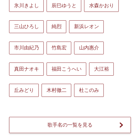
氷川きよし
辰巳ゆうと
水森かおり
三山ひろし
純烈
新浜レオン
市川由紀乃
竹島宏
山内惠介
真田ナオキ
福田こうへい
大江裕
丘みどり
木村徹二
杜このみ
歌手名の一覧を見る