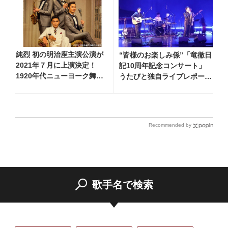
純烈 初の明治座主演公演が
“皆様のお楽しみ係”「竜徹日
2021年７月に上演決定！
記10周年記念コンサート」
1920年代ニューヨーク舞台
うたびと独自ライブレポー
のコメディ＆豪華コンサー
ト！ 即完でごめん。来春は
ト
もっと大きなホールであいま
しょう！
Recommended by
歌手名で検索