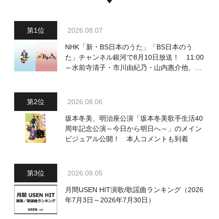
2026.08.07
NHK「新・BS日本のうた」「BS日本のう
た」チャンネル銀河で8月10日放送！ 11:00
～水前寺清子・市川由紀乃・山内惠介他、
18:00～小椋佳・石川さゆり他登場！ 各放
送回の出演者・曲目情報
2026.08.06
坂本冬美、明治座公演「坂本冬美歌手生活40
周年記念公演～今日から明日へ～」のメイン
ビジュアル公開！ 本人コメントも到着
2026.08.05
月間USEN HIT演歌/歌謡曲ランキング（2026
年7月3日～2026年7月30日）