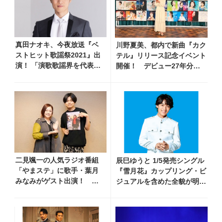
真田ナオキ、今夜放送『ベ
川野夏美、都内で新曲『カク
ストヒット歌謡祭2021』出
テル』リリース記念イベント
演！ 「演歌歌謡界を代表す
開催！ デビュー27年分の
る気持ちで」と意気込み語
全280曲を一挙配信解禁
る
二見颯一の人気ラジオ番組
辰巳ゆうと 1/5発売シングル
「やまステ」に歌手・葉月
『雪月花』カップリング・ビ
みなみがゲスト出演！ 新
ジュアルを含めた全貌が明ら
曲『小樽終着駅』をPR
かに！