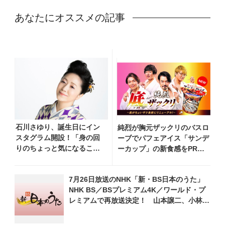
あなたにオススメの記事
石川さゆり、誕生日にイン
純烈が胸元ザックリのバスロ
スタグラム開設！「身の回
ーブでパフェアイス「サンデ
りのちょっと気になること
ーカップ」の新食感をPRす
を発信していきます」
る映像が公開
7月26日放送のNHK「新・BS日本のうた」
NHK BS／BSプレミアム4K／ワールド・プ
レミアムで再放送決定！ 山本譲二、小林幸
子、長山洋子 他登場、曲目や見どころをお
届け