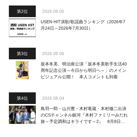
送回の出演者・曲目情報
2026.08.05
USEN HIT演歌/歌謡曲ランキング（2026年7
月24日～2026年7月30日）
2026.08.06
坂本冬美、明治座公演「坂本冬美歌手生活40
周年記念公演～今日から明日へ～」のメイン
ビジュアル公開！ 本人コメントも到着
2026.08.04
鳥羽一郎・山川豊・木村竜蔵・木村徹二出演
のCSチャンネル銀河『木村ファミリーみだれ
旅～予定調和はキライです～2』 8月8日
（土）放送回の収録の模様を密着レポート！