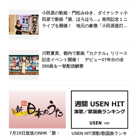
小田原の歌姫・門松みゆき、ダイナシティ小
田原で新曲『酒、ほろほろ…』発売記念ミニ
ライブを開催！ 地元の象徴「小田原提灯」
に彩られた特別ステージで熱唱
川野夏美、都内で新曲『カクテル』リリース
記念イベント開催！ デビュー27年分の全
280曲を一挙配信解禁
7月19日放送のNHK「新・
USEN HIT演歌/歌謡曲ランキ