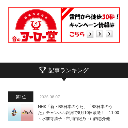
記事ランキング
2026.08.07
NHK「新・BS日本のうた」「BS日本のう
た」チャンネル銀河で8月10日放送！ 11:00
～水前寺清子・市川由紀乃・山内惠介他、
18:00～小椋佳・石川さゆり他登場！ 各放