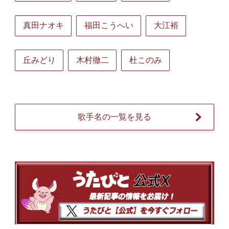
真田ナオキ
福田こうへい
大江裕
丘みどり
木村徹二
杜このみ
歌手名の一覧を見る