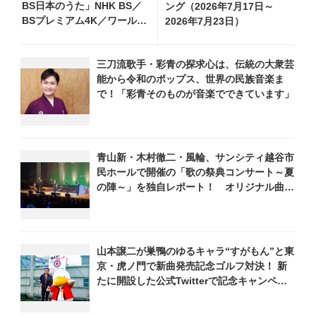
BS日本のうた」NHK BS／
ング（2026年7月17日～
BSプレミアム4K／ワール
2026年7月23日）
ド・プレミアムで再放送決
定！ 市川由紀乃、三山ひ
三刀流歌手・彩青の探求心は、伝統の大衆芸
ろし、福田こうへい 他登
能から令和のポップス、世界の民族音楽ま
場、曲目や見どころをお届
で！「彩青そのものが音楽でできています」
け
青山新・木村徹二・風輪、サンシティ越谷市
民ホールで開催の「歌の祭典コンサート～夏
の陣～」を独自レポート！ オリジナル曲か
ら昭和・平成の名曲まで心躍るステージを披
露
山本譲二が巣鴨のゆるキャラ“すがもん”と東
京・虎ノ門で新曲発売記念ゴルフ対決！ 新
たに開設した公式Twitterで記念キャンペー
ンも