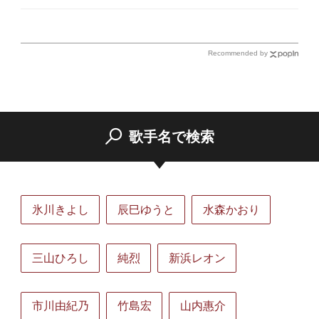
Recommended by
歌手名で検索
氷川きよし
辰巳ゆうと
水森かおり
三山ひろし
純烈
新浜レオン
市川由紀乃
竹島宏
山内惠介