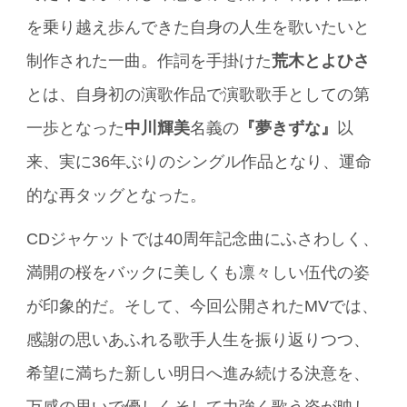
を乗り越え歩んできた自身の人生を歌いたいと
制作された一曲。作詞を手掛けた
荒木とよひさ
とは、自身初の演歌作品で演歌歌手としての第
一歩となった
中川輝美
名義の
『夢きずな』
以
来、実に36年ぶりのシングル作品となり、運命
的な再タッグとなった。
CDジャケットでは40周年記念曲にふさわしく、
満開の桜をバックに美しくも凛々しい伍代の姿
が印象的だ。そして、今回公開されたMVでは、
感謝の思いあふれる歌手人生を振り返りつつ、
希望に満ちた新しい明日へ進み続ける決意を、