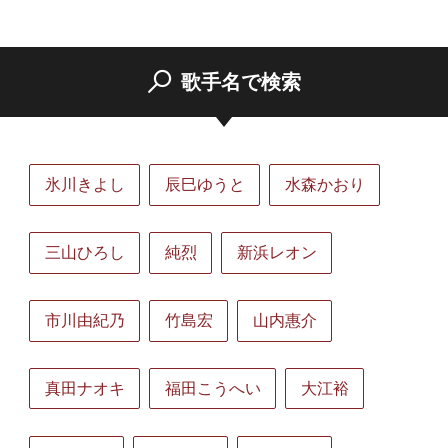
歌手名で検索
氷川きよし
辰巳ゆうと
水森かおり
三山ひろし
純烈
新浜レオン
市川由紀乃
竹島宏
山内惠介
真田ナオキ
福田こうへい
大江裕