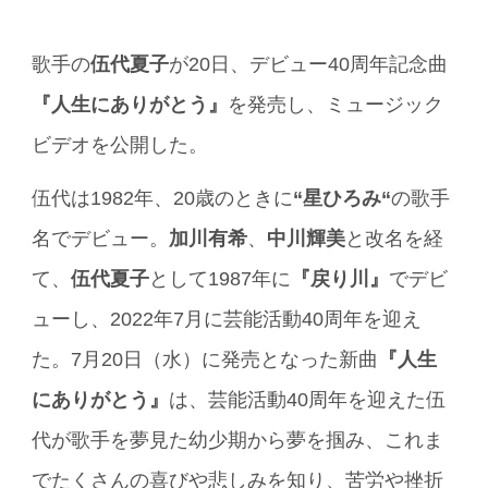
歌手の
伍代夏子
が20日、デビュー40周年記念曲
『人生にありがとう』
を発売し、ミュージック
ビデオを公開した。
伍代は1982年、20歳のときに
“星ひろみ“
の歌手
名でデビュー。
加川有希
、
中川輝美
と改名を経
て、
伍代夏子
として1987年に
『戻り川』
でデビ
ューし、2022年7月に芸能活動40周年を迎え
た。7月20日（水）に発売となった新曲
『人生
にありがとう』
は、芸能活動40周年を迎えた伍
代が歌手を夢見た幼少期から夢を掴み、これま
でたくさんの喜びや悲しみを知り、苦労や挫折