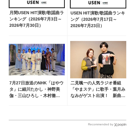
月間USEN HIT演歌/歌謡曲ラ
USEN HIT演歌/歌謡曲ランキ
ンキング（2026年7月3日～
ング（2026年7月17日～
2026年7月30日）
2026年7月23日）
7月27日放送のNHK「はやウ
二見颯一の人気ラジオ番組
タ」に細川たかし・神野美
「やまステ」に歌手・葉月み
伽・三山ひろし・木村徹
なみがゲスト出演！ 新曲
二・門松みゆきら出演決定
『小樽終着駅』をPR
Recommended by