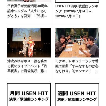
伍代夏子が芸能活動40周年
USEN HIT演歌/歌謡曲ランキ
記念シングル『人生にあり
ング（2026年7月24日～
がとう』を発売 「逆境に
2026年7月30日）
奮い立つタイプ、主人から
もしょっちゅう『男らしい
ねえ』と言われています」
津吹みゆがホスト役を務め
モナキ、レギュラーラジオ番
る夏のライブイベント「浅
組で新曲『すみなすものは心
草夏宵」に岩佐美咲、藤井
なりけり』初オンエア！
香愛がゲスト出演、浴衣姿
「古い言葉と新しい言葉の融
で熱唱！ 岩佐美咲が出演
合で、今までにない面白さの
の1日目の模様をお届け
ある一曲」