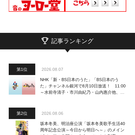
記事ランキング
2026.08.07
NHK「新・BS日本のうた」「BS日本のう
た」チャンネル銀河で8月10日放送！ 11:00
～水前寺清子・市川由紀乃・山内惠介他、
18:00～小椋佳・石川さゆり他登場！ 各放
送回の出演者・曲目情報
2026.08.06
坂本冬美、明治座公演「坂本冬美歌手生活40
周年記念公演～今日から明日へ～」のメイン