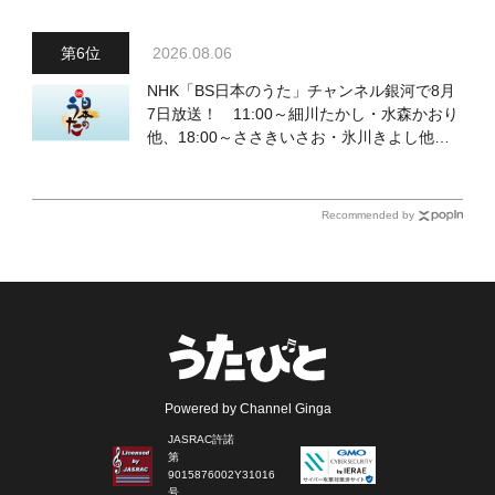
2026.08.06
NHK「BS日本のうた」チャンネル銀河で8月
7日放送！ 11:00～細川たかし・水森かおり
他、18:00～ささきいさお・氷川きよし他登
場！ 各放送回の出演者・曲目情報
Recommended by
Powered by Channel Ginga
JASRAC許諾
第
9015876002Y31016
号