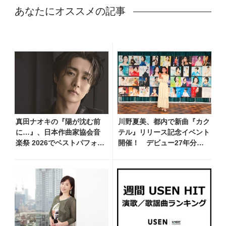
あなたにオススメの記事
真田ナオキの『陽が沈む前
川野夏美、都内で新曲『カク
に…』、日本作曲家協会音
テル』リリース記念イベント
楽祭 2026でベストパフォー
開催！ デビュー27年分の
マンス賞を受賞！ 709（ナ
全280曲を一挙配信解禁
オキ）の日を記念し、追撃
盤リリースへ向けた企画を
一挙公開