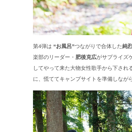
第4弾は
“お風呂”
つながりで合体した
純
楽部のリーダー・
肥後克広
がサプライ
してやって来た大物女性歌手から下される
に、慌ててキャンプサイトを準備しなか