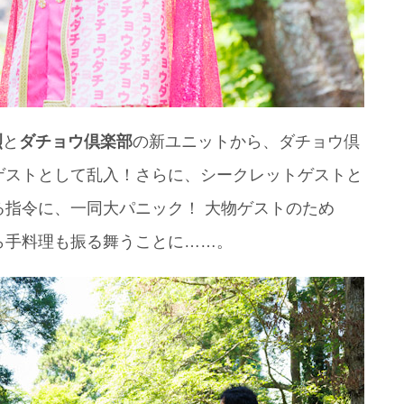
烈
と
ダチョウ倶楽部
の新ユニットから、ダチョウ倶
ズゲストとして乱入！さらに、シークレットゲストと
指令に、一同大パニック！ 大物ゲストのため
゙ら手料理も振る舞うことに……。