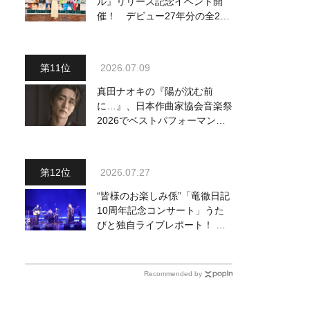
ル』リリース記念イベント開
催！ デビュー27年分の全280
曲を一挙配信解禁
2026.07.09
真田ナオキの『陽が沈む前
に…』、日本作曲家協会音楽祭
2026でベストパフォーマンス
賞を受賞！ 709（ナオキ）の
日を記念し、追撃盤リリースへ
向けた企画を一挙公開
2026.07.27
“皆様のお楽しみ係”「竜徹日記
10周年記念コンサート」うた
びと独自ライブレポート！ 即
完でごめん。来春はもっと大き
なホールであいましょう！
Recommended by