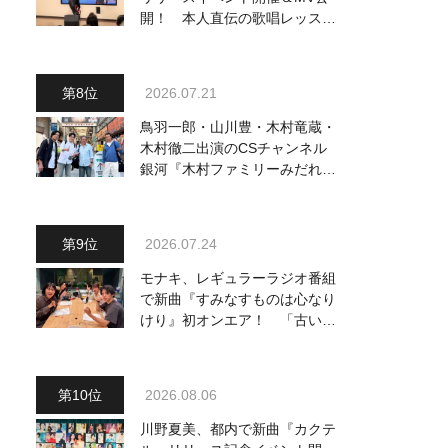
開！ 本人直伝の歌唱レッスン
動画も公開
2026.07.21
鳥羽一郎・山川豊・木村竜蔵・
木村徹二出演のCSチャンネル
銀河『木村ファミリーみだれ旅
～予定調和はキライです～
２』 7月25日（土）放送回の
収録の模様を密着レポート！
2026.07.24
モナキ、レギュラーラジオ番組
で新曲『すみなすものは心なり
けり』初オンエア！ 「古い言
葉と新しい言葉の融合で、今ま
でにない面白さのある一曲」
2026.08.06
川野夏美、都内で新曲『カクテ