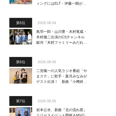
ィングにはELT・伊藤一朗がリ
ードギターで参加
2026.08.04
鳥羽一郎・山川豊・木村竜蔵・
木村徹二出演のCSチャンネル
銀河『木村ファミリーみだれ旅
～予定調和はキライです～
2』 8月8日（土）放送回の収
録の模様を密着レポート！
2026.08.05
二見颯一の人気ラジオ番組「や
まステ」に歌手・葉月みなみが
ゲスト出演！ 新曲『小樽終着
駅』をPR
2026.08.05
岩本公水、新曲『北の流れ星』
リリースイベント開催＆MV公