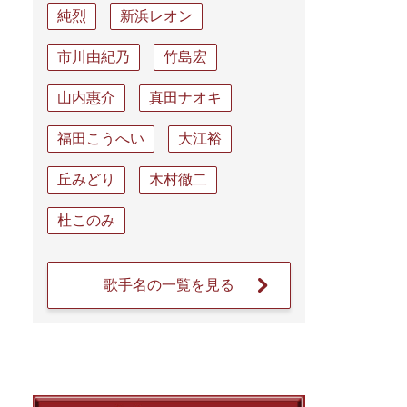
純烈
新浜レオン
市川由紀乃
竹島宏
山内惠介
真田ナオキ
福田こうへい
大江裕
丘みどり
木村徹二
杜このみ
歌手名の一覧を見る