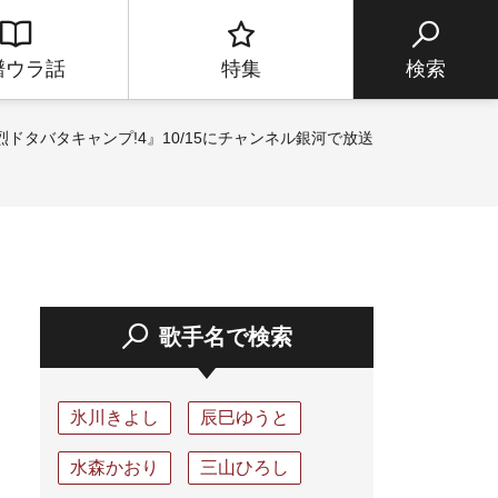
譜ウラ話
特集
検索
ドタバタキャンプ!4』10/15にチャンネル銀河で放送
歌手名で検索
氷川きよし
辰巳ゆうと
水森かおり
三山ひろし