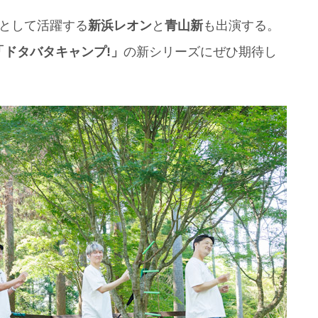
頭として活躍する
新浜レオン
と
青山新
も出演する。
「ドタバタキャンプ!」
の新シリーズにぜひ期待し