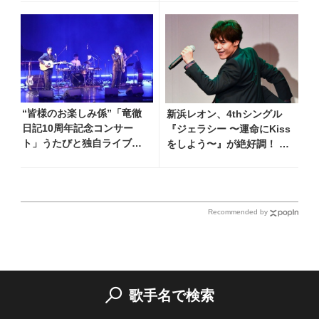
ライです～２』 7月25日
クトに参加！！
（土）放送回の収録の模様
を密着レポート！
“皆様のお楽しみ係”「竜徹
新浜レオン、4thシングル
日記10周年記念コンサー
『ジェラシー 〜運命にKiss
ト」うたびと独自ライブレ
をしよう〜』が絶好調！ 同
ポート！ 即完でごめん。来
シングル収録の新曲『捕まえ
春はもっと大きなホールで
て、今夜。』を発売記念イベ
あいましょう！
ントで初披露!!
Recommended by
歌手名で検索