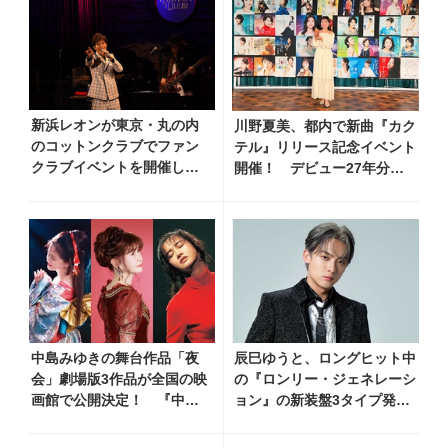
新浜レオンが東京・丸の内
川野夏美、都内で新曲『カク
のコットンクラブでファン
テル』リリース記念イベント
クラブイベントを開催し新
開催！ デビュー27年分の
曲初披露！ 松井五郎＆長戸
全280曲を一挙配信解禁
大幸の初タッグによる極上
の幸せソング!!
中島みゆきの舞台作品「夜
辰巳ゆうと、ロングヒット中
会」劇場版3作品が全国の映
の『ロンリー・ジェネレーシ
画館で公開決定！ 『中島
ョン』の新装盤3タイプ発売
みゆき 劇場版「夜会」セレ
決定！ 新ビジュアル＆新カ
クション』として2026年12
ップリング曲を発表