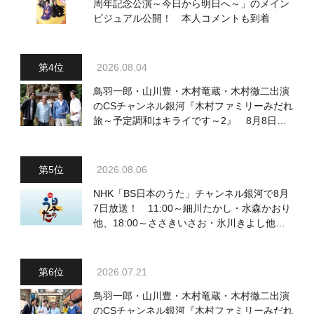
周年記念公演～今日から明日へ～」のメイン
ビジュアル公開！ 本人コメントも到着
2026.08.04
鳥羽一郎・山川豊・木村竜蔵・木村徹二出演
のCSチャンネル銀河『木村ファミリーみだれ
旅～予定調和はキライです～2』 8月8日
（土）放送回の収録の模様を密着レポート！
2026.08.06
NHK「BS日本のうた」チャンネル銀河で8月
7日放送！ 11:00～細川たかし・水森かおり
他、18:00～ささきいさお・氷川きよし他登
場！ 各放送回の出演者・曲目情報
2026.07.21
鳥羽一郎・山川豊・木村竜蔵・木村徹二出演
のCSチャンネル銀河『木村ファミリーみだれ