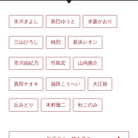
氷川きよし
辰巳ゆうと
水森かおり
三山ひろし
純烈
新浜レオン
市川由紀乃
竹島宏
山内惠介
真田ナオキ
福田こうへい
大江裕
丘みどり
木村徹二
杜このみ