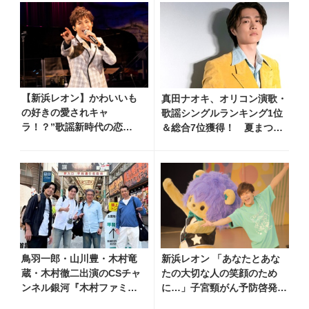
月より上映
【新浜レオン】かわいいも
真田ナオキ、オリコン演歌・
の好きの愛されキャ
歌謡シングルランキング1位
ラ！？”歌謡新時代の恋
＆総合7位獲得！ 夏まつり
人”に魅了される理由
全国行脚から秋の浅草公会堂
2Daysへ勢い加速
鳥羽一郎・山川豊・木村竜
新浜レオン 「あなたとあな
蔵・木村徹二出演のCSチャ
たの大切な人の笑顔のため
ンネル銀河『木村ファミリ
に…」子宮頸がん予防啓発を
ーみだれ旅～予定調和はキ
行うハロースマイルプロジェ