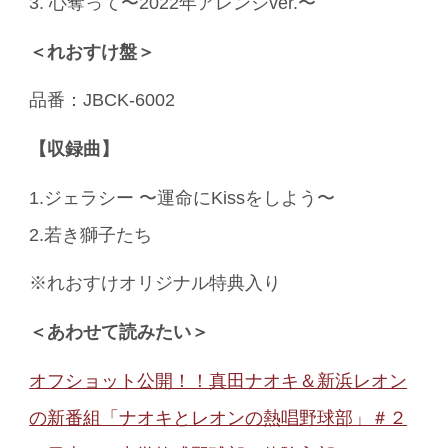
3. 心奪って〜2022年アレンジver.〜
＜れおすけ盤＞
品番：JBCK-6002
【収録曲】
1.ジェラシー 〜運命にKissをしよう〜
2.若き獅子たち
※れおすけオリジナル特典入り
＜あわせて読みたい＞
オフショット公開！！真田ナオキ＆新浜レオン
の新番組「ナオキとレオンの熱唱野球部」＃２