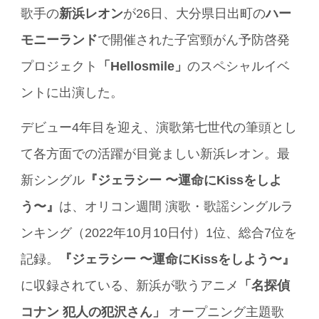
歌手の
新浜レオン
が26日、大分県日出町の
ハー
モニーランド
で開催された子宮頸がん予防啓発
プロジェクト
「Hellosmile」
のスペシャルイベ
ントに出演した。
デビュー4年目を迎え、演歌第七世代の筆頭とし
て各方面での活躍が目覚ましい新浜レオン。最
新シングル
『ジェラシー 〜運命にKissをしよ
う〜』
は、オリコン週間 演歌・歌謡シングルラ
ンキング（2022年10月10日付）1位、総合7位を
記録。
『ジェラシー 〜運命にKissをしよう〜』
に収録されている、新浜が歌うアニメ
「名探偵
コナン 犯人の犯沢さん」
オープニング主題歌