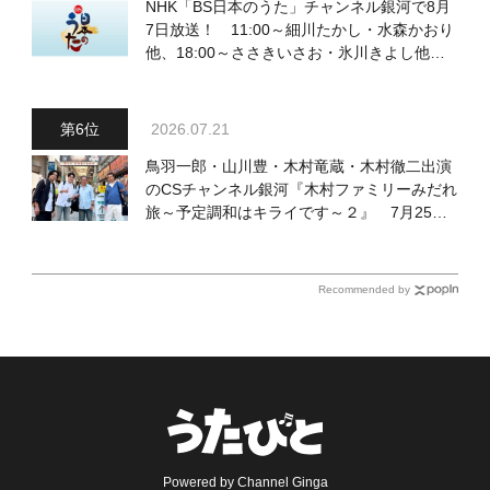
NHK「BS日本のうた」チャンネル銀河で8月
7日放送！ 11:00～細川たかし・水森かおり
他、18:00～ささきいさお・氷川きよし他登
場！ 各放送回の出演者・曲目情報
2026.07.21
鳥羽一郎・山川豊・木村竜蔵・木村徹二出演
のCSチャンネル銀河『木村ファミリーみだれ
旅～予定調和はキライです～２』 7月25日
（土）放送回の収録の模様を密着レポート！
Recommended by
Powered by Channel Ginga