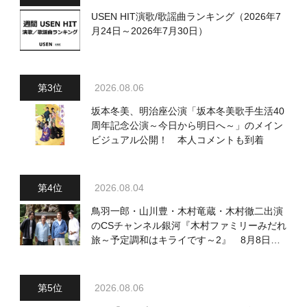
USEN HIT演歌/歌謡曲ランキング（2026年7
月24日～2026年7月30日）
2026.08.06
坂本冬美、明治座公演「坂本冬美歌手生活40
周年記念公演～今日から明日へ～」のメイン
ビジュアル公開！ 本人コメントも到着
2026.08.04
鳥羽一郎・山川豊・木村竜蔵・木村徹二出演
のCSチャンネル銀河『木村ファミリーみだれ
旅～予定調和はキライです～2』 8月8日
（土）放送回の収録の模様を密着レポート！
2026.08.06