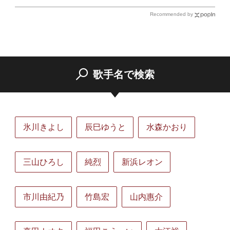
Recommended by
歌手名で検索
氷川きよし
辰巳ゆうと
水森かおり
三山ひろし
純烈
新浜レオン
市川由紀乃
竹島宏
山内惠介