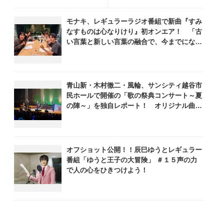
挑戦！「いつもテレビから
介・新浜レオン・TUBE・織
聞こえてくる声を間近で聞
田哲郎ら豪華出演
モナキ、レギュラーラジオ番組で新曲『すみ
くのが不思議な感覚でし
なすものは心なりけり』初オンエア！ 「古
た」
い言葉と新しい言葉の融合で、今までにない
面白さのある一曲」
青山新・木村徹二・風輪、サンシティ越谷市
民ホールで開催の「歌の祭典コンサート～夏
の陣～」を独自レポート！ オリジナル曲か
ら昭和・平成の名曲まで心躍るステージを披
露
オフショット公開！！辰巳ゆうとレギュラー
番組「ゆうと王子の大冒険」 ＃１５声の力
で人の心をひきつけよう！