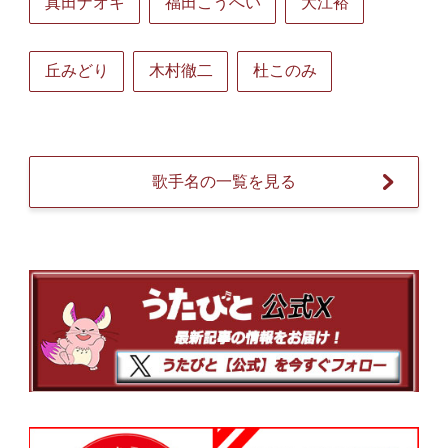
真田ナオキ
福田こうへい
大江裕
丘みどり
木村徹二
杜このみ
歌手名の一覧を見る