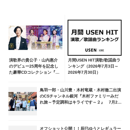
演歌界の貴公子・山内惠介
月間USEN HIT演歌/歌謡曲ラ
のデビュー25周年を記念し
ンキング（2026年7月3日～
た豪華CDコレクション『山
2026年7月30日）
内惠介の世界』発売開
始！ オリジナル曲から演
鳥羽一郎・山川豊・木村竜蔵・木村徹二出演
歌・名曲カバー、今作限定
のCSチャンネル銀河『木村ファミリーみだ
のコンサート音源まで全164
れ旅～予定調和はキライです～２』 7月25
曲収録
日（土）放送回の収録の模様を密着レポー
ト！
オフショット公開！！辰巳ゆうとレギュラー