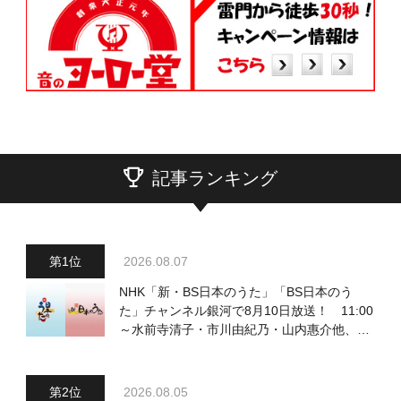
記事ランキング
2026.08.07
NHK「新・BS日本のうた」「BS日本のう
た」チャンネル銀河で8月10日放送！ 11:00
～水前寺清子・市川由紀乃・山内惠介他、
18:00～小椋佳・石川さゆり他登場！ 各放
送回の出演者・曲目情報
2026.08.05