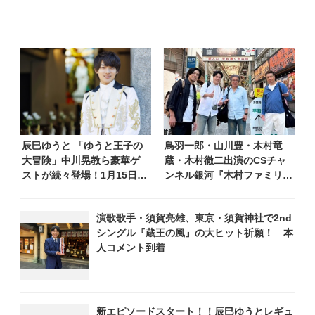
辰巳ゆうと 「ゆうと王子の
鳥羽一郎・山川豊・木村竜
大冒険」中川晃教ら豪華ゲ
蔵・木村徹二出演のCSチャ
ストが続々登場！1月15日よ
ンネル銀河『木村ファミリー
りチャンネル銀河で新エピ
みだれ旅～予定調和はキライ
ソード放送開始
です～２』 7月25日（土）
演歌歌手・須賀亮雄、東京・須賀神社で2nd
放送回の収録の模様を密着レ
シングル『蔵王の風』の大ヒット祈願！ 本
ポート！
人コメント到着
新エピソードスタート！！辰巳ゆうとレギュ