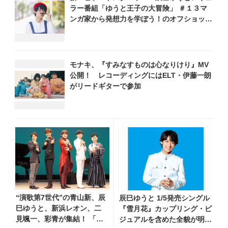
ラー番組「ゆうと王子の大冒険」 ＃１３マ
ンガ家から発想力を学ぼう！のオフショット
公開
モナキ、『すみなすものは心なりけり』MV
公開！ レコーディングにはELT・伊藤一朗
がリードギターで参加
“演歌第7世代”の青山新、辰
辰巳ゆうと 1/5発売シングル
巳ゆうと、新浜レオン、二
『雪月花』カップリング・ビ
見颯一、彩青が集結！ 「我
ジュアルを含めた全貌が明ら