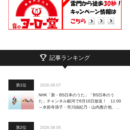
記事ランキング
2026.08.07
NHK「新・BS日本のうた」「BS日本のう
た」チャンネル銀河で8月10日放送！ 11:00
～水前寺清子・市川由紀乃・山内惠介他、
18:00～小椋佳・石川さゆり他登場！ 各放
送回の出演者・曲目情報
2026.08.05