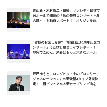
ら演歌第7世代！スペシャル
かに！
コンサート」を開催
青山新・木村徹二・風輪、サンシティ越谷市
民ホールで開催の「歌の祭典コンサート～夏
の陣～」を独自レポート！ オリジナル曲か
ら昭和・平成の名曲まで心躍るステージを披
露
“皆様のお楽しみ係”「竜徹日記10周年記念コ
ンサート」うたびと独自ライブレポート！
即完でごめん。来春はもっと大きなホールで
あいましょう！
辰巳ゆうと、ロングヒット中の『ロンリー・
ジェネレーション』の新装盤3タイプ発売決
定！ 新ビジュアル＆新カップリング曲を発
表