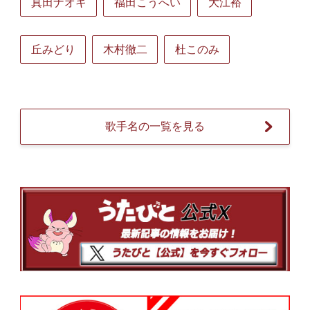
真田ナオキ
福田こうへい
大江裕
丘みどり
木村徹二
杜このみ
歌手名の一覧を見る