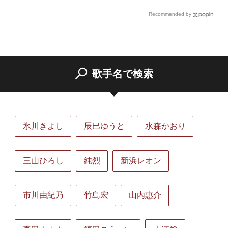
Recommended by
歌手名で検索
氷川きよし
辰巳ゆうと
水森かおり
三山ひろし
純烈
新浜レオン
市川由紀乃
竹島宏
山内惠介