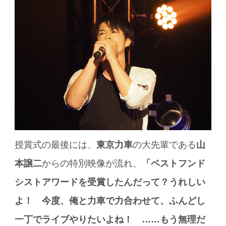
授賞式の最後には、
東京力車
の大先輩である
山
本譲二
からの特別映像が流れ、
「ベストフンド
シストアワードを受賞したんだって？うれしい
よ！ 今度、俺と力車で力合わせて、ふんどし
一丁でライブやりたいよね！ ……もう無理だ