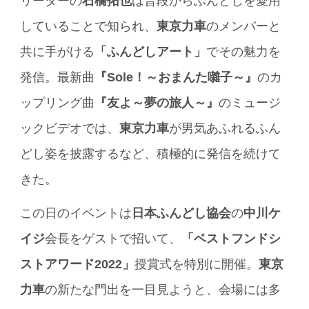
リーダーの
石橋拓也
は普段からふんどしを愛用
していることで知られ、
東京力車
のメンバーと
共に手がける
「ふんどしアート」
でその魅力を
発信。最新曲
『Sole！～おまんた囃子～』
のカ
ップリング曲
『友よ～夢の旅人～』
のミュージ
ックビデオでは、
東京力車
が男気あふれるふん
どし姿を披露するなど、積極的に発信を続けて
きた。
この日のイベントは
日本ふんどし協会
の
中川ケ
イジ
会長をゲストで招いて、
「ベストフンドシ
ストアワード2022」
授賞式を特別に開催。
東京
力車
の新たな門出を一目見ようと、会場には多