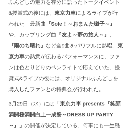
ふんどしの魅力を存分に語ったトークイベント
&授賞式の後には、
東京力車
によるライブが行
われた。最新曲
『Sole！～おまんた囃子～』
や、カップリング曲
『友よ～夢の旅人～』
、
『雨のち晴れ』
など全9曲をパワフルに熱唱。
東
京力車
の熱意が伝わるパフォーマンスに、ファ
ンは色とりどりのペンライトで応えていた。授
賞式&ライブの後には、オリジナルふんどしを
購入したファンとの特典会が行われた。
3月29日（水）には
「東京力車 presents『笑顔
満開桜満開白上一成祭～DRESS UP PARTY
～』」
の開催が決定している。何事にも一生懸