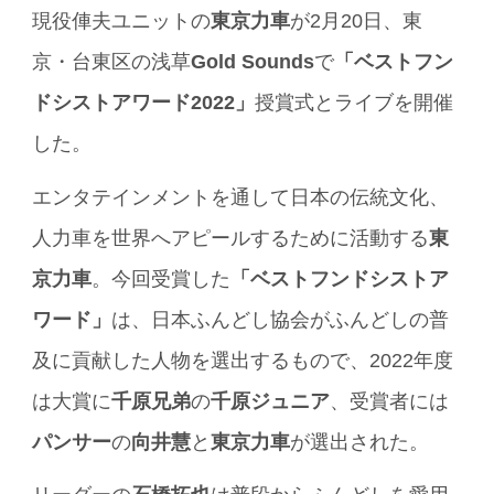
現役俥夫ユニットの
東京力車
が2月20日、東
京・台東区の浅草
Gold Sounds
で
「ベストフン
ドシストアワード2022」
授賞式とライブを開催
した。
エンタテインメントを通して日本の伝統文化、
人力車を世界へアピールするために活動する
東
京力車
。今回受賞した
「ベストフンドシストア
ワード」
は、日本ふんどし協会がふんどしの普
及に貢献した人物を選出するもので、2022年度
は大賞に
千原兄弟
の
千原ジュニア
、受賞者には
パンサー
の
向井慧
と
東京力車
が選出された。