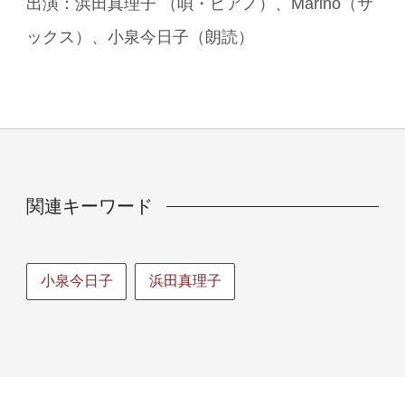
出演：浜田真理子 （唄・ピアノ）、Marino（サ
ックス）、小泉今日子（朗読）
関連キーワード
小泉今日子
浜田真理子