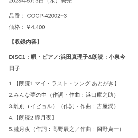
2023年5月3日（水）発売
品番： COCP-42002~3
価格：￥4,400
【収録内容】
DISC1：唄・ピアノ:浜田真理子&朗読：小泉今
日子
1.【朗読1 マイ・ラスト・ソング あとがき】
2.みんな夢の中（作詞・作曲：浜口庫之助）
3.離別（イビョル）（作詞・作曲：吉屋潤）
4.【朗読2 朧月夜】
5.朧月夜（作詞：高野辰之／作曲：岡野貞一）