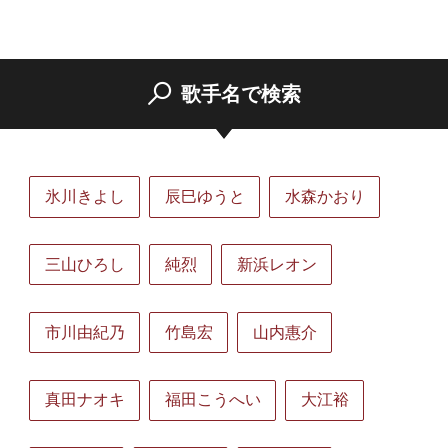
歌手名で検索
氷川きよし
辰巳ゆうと
水森かおり
三山ひろし
純烈
新浜レオン
市川由紀乃
竹島宏
山内惠介
真田ナオキ
福田こうへい
大江裕