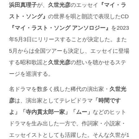
浜田真理子
が、
久世光彦
のエッセイ
『マイ・ラ
スト・ソング』
の世界を唄と朗読で表現したCD
『マイ・ラスト・ソング アンソロジー』
を2023
年5月3日にリリースすることが決定した。また
5月からは全国ツアーも決定し、エッセイに登場
する昭和歌謡と
久世光彦
の想いを聴かせるステ
ージを巡演する。
名ドラマを数多く残した稀代の演出家・
久世光
彦
は、演出家としてテレビドラマ
「時間です
よ」「寺内貫太郎一家」「ムー」
などのヒット
ドラマを生み出した一方で、作詞家・小説家・
エッセイストとしても活躍した。そんな久世が1