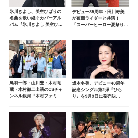
氷川きよし、美空ひばりの
デビュー35周年・田川寿美
名曲を歌い継ぐカバーアル
が仮面ライダーと共演！
バム『氷川きよし 美空ひば
「スーパーヒーロー夏祭り
りを歌う』9月2日発売決
2026」で『仮面ライダー音
定！ 最新ビジュアルも公
頭』を披露し「最高です！
開
全国の盆踊りに呼んでくださ
い！」
鳥羽一郎・山川豊・木村竜
坂本冬美、デビュー40周年
蔵・木村徹二出演のCSチャ
記念シングル第2弾『ひら
ンネル銀河『木村ファミリ
り』を9月9日に発売決
ーみだれ旅～予定調和はキ
定！ 石崎ひゅーいが書き下
ライです～２』 7月25日
ろし
（土）放送回の収録の模様
を密着レポート！