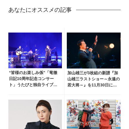
あなたにオススメの記事
“皆様のお楽しみ係”「竜徹
加山雄三が3枚組の新譜『加
日記10周年記念コンサー
山雄三ラストショー～永遠の
ト」うたびと独自ライブレ
若大将～』を11月30日に発
ポート！ 即完でごめん。来
売 新曲『海が男にしてくれ
春はもっと大きなホールで
た』MVも公開！
あいましょう！