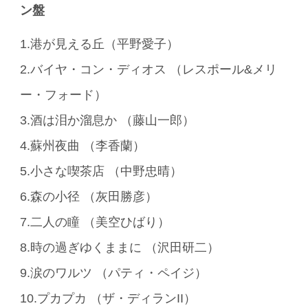
ン盤
1.港が見える丘（平野愛子）
2.バイヤ・コン・ディオス （レスポール&メリ
ー・フォード）
3.酒は泪か溜息か （藤山一郎）
4.蘇州夜曲 （李香蘭）
5.小さな喫茶店 （中野忠晴）
6.森の小径 （灰田勝彦）
7.二人の瞳 （美空ひばり）
8.時の過ぎゆくままに （沢田研二）
9.涙のワルツ （パティ・ペイジ）
10.プカプカ （ザ・ディランII）