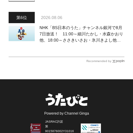
2026.08.06
NHK「BS日本のうた」チャンネル銀河で8月
7日放送！ 11:00～細川たかし・水森かおり
他、18:00～ささきいさお・氷川きよし他登
場！ 各放送回の出演者・曲目情報
Recommended by
Powered by Channel Ginga
JASRAC許諾
第
9015876002Y31016