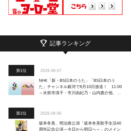
記事ランキング
2026.08.07
NHK「新・BS日本のうた」「BS日本のう
た」チャンネル銀河で8月10日放送！ 11:00
～水前寺清子・市川由紀乃・山内惠介他、
18:00～小椋佳・石川さゆり他登場！ 各放
送回の出演者・曲目情報
2026.08.06
坂本冬美、明治座公演「坂本冬美歌手生活40
周年記念公演～今日から明日へ～」のメイン