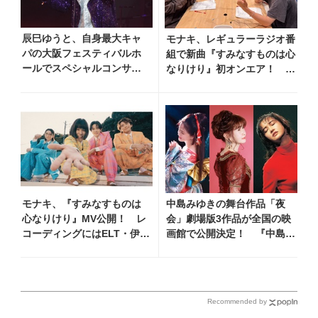
辰巳ゆうと、自身最大キャ
モナキ、レギュラーラジオ番
パの大阪フェスティバルホ
組で新曲『すみなすものは心
ールでスペシャルコンサー
なりけり』初オンエア！
トツアー開催！ チケット
「古い言葉と新しい言葉の融
は完売＆円広志が応援に、
合で、今までにない面白さの
11月17日に同ホールで追加
ある一曲」
公演が決定
モナキ、『すみなすものは
中島みゆきの舞台作品「夜
心なりけり』MV公開！ レ
会」劇場版3作品が全国の映
コーディングにはELT・伊藤
画館で公開決定！ 『中島み
一朗がリードギターで参加
ゆき 劇場版「夜会」セレク
ション』として2026年12月
より上映
Recommended by