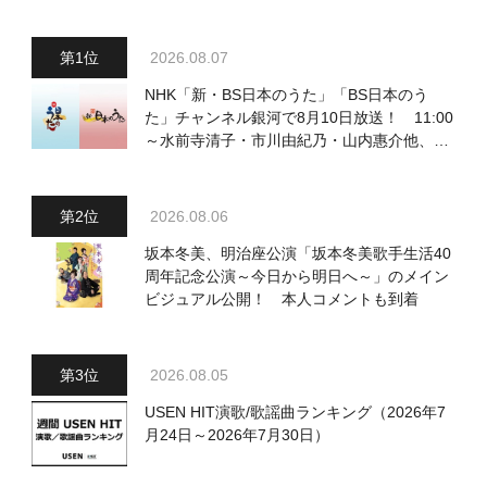
2026.08.07
NHK「新・BS日本のうた」「BS日本のう
た」チャンネル銀河で8月10日放送！ 11:00
～水前寺清子・市川由紀乃・山内惠介他、
18:00～小椋佳・石川さゆり他登場！ 各放
送回の出演者・曲目情報
2026.08.06
坂本冬美、明治座公演「坂本冬美歌手生活40
周年記念公演～今日から明日へ～」のメイン
ビジュアル公開！ 本人コメントも到着
2026.08.05
USEN HIT演歌/歌謡曲ランキング（2026年7
月24日～2026年7月30日）