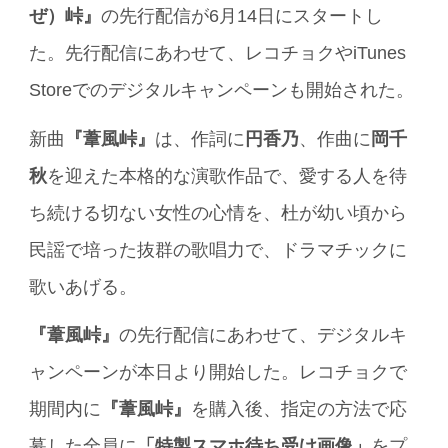
ぜ）峠』
の先行配信が6月14日にスタートし
た。先行配信にあわせて、レコチョクやiTunes
Storeでのデジタルキャンペーンも開始された。
新曲
『葦風峠』
は、作詞に
円香乃
、作曲に
岡千
秋
を迎えた本格的な演歌作品で、愛する人を待
ち続ける切ない女性の心情を、杜が幼い頃から
民謡で培った抜群の歌唱力で、ドラマチックに
歌いあげる。
『葦風峠』
の先行配信にあわせて、デジタルキ
ャンペーンが本日より開始した。レコチョクで
期間内に
『葦風峠』
を購入後、指定の方法で応
募した全員に
「特製スマホ待ち受け画像」
をプ