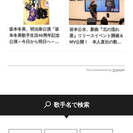
坂本冬美、明治座公演「坂
岩本公水、新曲『北の流れ
本冬美歌手生活40周年記念
星』リリースイベント開催＆
公演～今日から明日へ～」
MV公開！ 本人直伝の歌唱
のメインビジュアル公
レッスン動画も公開
開！ 本人コメントも到着
Recommended by
歌手名で検索