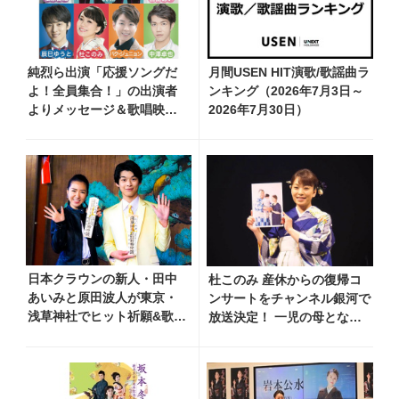
純烈ら出演「応援ソングだ
月間USEN HIT演歌/歌謡曲ラ
よ！全員集合！」の出演者
ンキング（2026年7月3日～
よりメッセージ＆歌唱映像
2026年7月30日）
が到着！ 東京延期公演は
11/15(日)に決定
日本クラウンの新人・田中
杜このみ 産休からの復帰コ
あいみと原田波人が東京・
ンサートをチャンネル銀河で
浅草神社でヒット祈願&歌唱
放送決定！ 一児の母となり
奉納、はとバスツアーで東
「娘のために誇れるような歌
京見学 「いつか武道館と東
手になりたい」と決意を新た
京ドームで歌いたい」
に