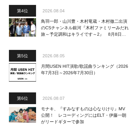
2026.08.04
鳥羽一郎・山川豊・木村竜蔵・木村徹二出演
のCSチャンネル銀河『木村ファミリーみだれ
旅～予定調和はキライです～2』 8月8日
（土）放送回の収録の模様を密着レポート！
2026.08.05
月間USEN HIT演歌/歌謡曲ランキング（2026
年7月3日～2026年7月30日）
2026.08.07
モナキ、『すみなすものは心なりけり』MV
公開！ レコーディングにはELT・伊藤一朗
がリードギターで参加