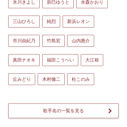
氷川きよし
辰巳ゆうと
水森かおり
三山ひろし
純烈
新浜レオン
市川由紀乃
竹島宏
山内惠介
真田ナオキ
福田こうへい
大江裕
丘みどり
木村徹二
杜このみ
歌手名の一覧を見る