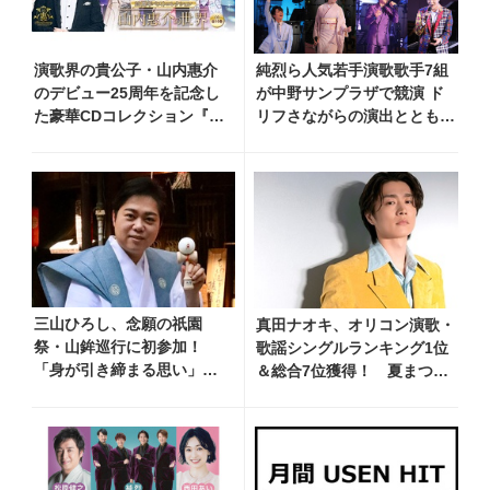
演歌界の貴公子・山内惠介
純烈ら人気若手演歌歌手7組
のデビュー25周年を記念し
が中野サンプラザで競演 ド
た豪華CDコレクション『山
リフさながらの演出とともに
内惠介の世界』発売開
懐かしのアイドルソングを歌
始！ オリジナル曲から演
い継ぐ
歌・名曲カバー、今作限定
のコンサート音源まで全164
曲収録
三山ひろし、念願の祇園
真田ナオキ、オリコン演歌・
祭・山鉾巡行に初参加！
歌謡シングルランキング1位
「身が引き締まる思い」と
＆総合7位獲得！ 夏まつり
感想語る
全国行脚から秋の浅草公会堂
2Daysへ勢い加速