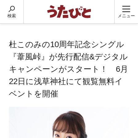
検索
メニュー
杜このみの10周年記念シングル
『葦風峠』が先行配信&デジタル
キャンペーンがスタート！ 6月
22日に浅草神社にて観覧無料イ
ベントを開催