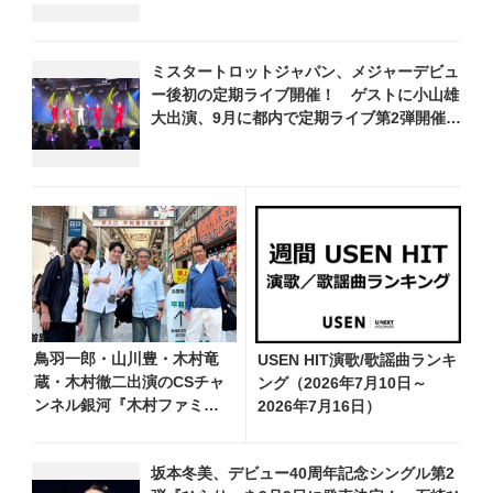
ミスタートロットジャパン、メジャーデビュ
ー後初の定期ライブ開催！ ゲストに小山雄
大出演、9月に都内で定期ライブ第2弾開催決
定
鳥羽一郎・山川豊・木村竜
USEN HIT演歌/歌謡曲ランキ
蔵・木村徹二出演のCSチャ
ング（2026年7月10日～
ンネル銀河『木村ファミリ
2026年7月16日）
ーみだれ旅～予定調和はキ
ライです～２』 7月25日
坂本冬美、デビュー40周年記念シングル第2
（土）放送回の収録の模様