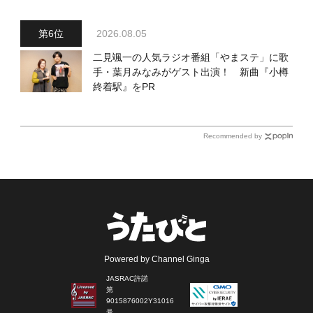
2026.08.05
二見颯一の人気ラジオ番組「やまステ」に歌
手・葉月みなみがゲスト出演！ 新曲『小樽
終着駅』をPR
Recommended by
Powered by Channel Ginga
JASRAC許諾
第
9015876002Y31016
号