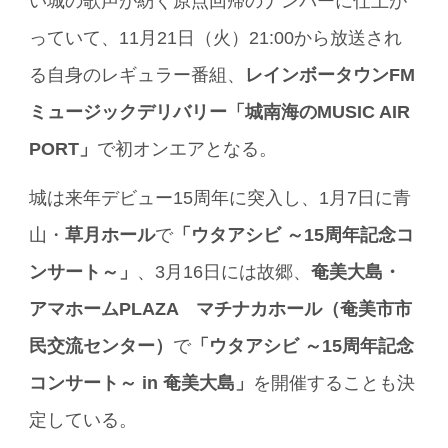
い城の歌声が紡ぐ原点回帰のナンバーに仕上が
っていて、11月21日（火）21:00から放送され
る自身のレギュラー番組、
レインボータウンFM
ミュージックデリバリー「城南海のMUSIC AIR
PORT」
で初オンエアとなる。
城は来年デビュー15周年に突入し、1月7日に青
山・
草月ホール
で
「ウタアシビ ～15周年記念コ
ンサート～」
、3月16日には故郷、
奄美大島・
アマホームPLAZA マチナカホール（奄美市市
民交流センター）
で
「ウタアシビ ～15周年記念
コンサート～ in 奄美大島」
を開催することも決
定している。