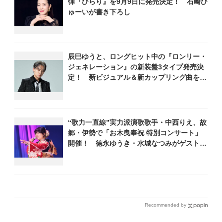
弾『ひらり』を9月9日に発売決定！ 石崎ひ
を密着レポート！
ゅーいが書き下ろし
辰巳ゆうと、ロングヒット中の『ロンリー・
ジェネレーション』の新装盤3タイプ発売決
定！ 新ビジュアル＆新カップリング曲を発
表
“歌力一直線”実力派演歌歌手・中西りえ、故
郷・伊勢で「お木曳奉祝 特別コンサート」
開催！ 徳永ゆうき・水城なつみがゲスト出
演
Recommended by