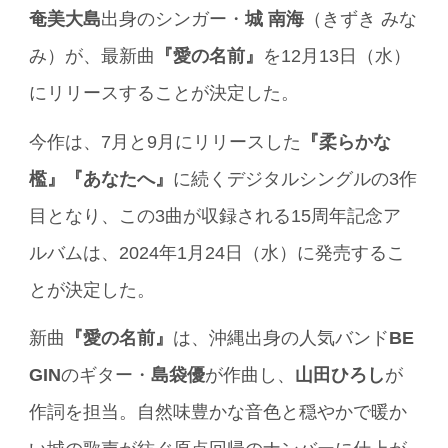
奄美大島
出身のシンガー・
城 南海
（きずき みな
み）が、最新曲
『愛の名前』
を12月13日（水）
にリリースすることが決定した。
今作は、7月と9月にリリースした
『柔らかな
檻』『あなたへ』
に続くデジタルシングルの3作
目となり、この3曲が収録される15周年記念ア
ルバムは、2024年1月24日（水）に発売するこ
とが決定した。
新曲
『愛の名前』
は、沖縄出身の人気バンド
BE
GIN
のギター・
島袋優
が作曲し、
山田ひろし
が
作詞を担当。自然味豊かな音色と穏やかで暖か