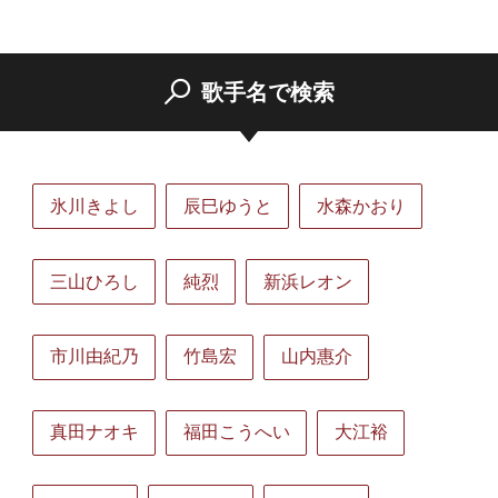
歌手名で検索
氷川きよし
辰巳ゆうと
水森かおり
三山ひろし
純烈
新浜レオン
市川由紀乃
竹島宏
山内惠介
真田ナオキ
福田こうへい
大江裕