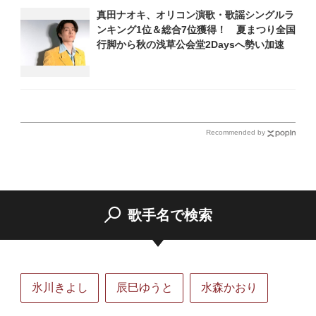
真田ナオキ、オリコン演歌・歌謡シングルラ
ンキング1位＆総合7位獲得！ 夏まつり全国
行脚から秋の浅草公会堂2Daysへ勢い加速
Recommended by
歌手名で検索
氷川きよし
辰巳ゆうと
水森かおり