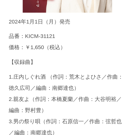
2024年1月1日（月）発売
品番：KICM-31121
価格：￥1,650（税込）
【収録曲】
1.庄内しぐれ酒 （作詞：荒木とよひさ／作曲：
徳久広司／編曲：南郷達也）
2.親友よ（作詞：本橋夏蘭／作曲：大谷明裕／
編曲：野村豊）
3.男の祭り唄（作詞：石原信一／作曲：弦哲也
／編曲：南郷達也）