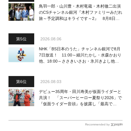
鳥羽一郎・山川豊・木村竜蔵・木村徹二出演
のCSチャンネル銀河『木村ファミリーみだれ
旅～予定調和はキライです～2』 8月8日
（土）放送回の収録の模様を密着レポート！
2026.08.06
NHK「BS日本のうた」チャンネル銀河で8月
7日放送！ 11:00～細川たかし・水森かおり
他、18:00～ささきいさお・氷川きよし他登
場！ 各放送回の出演者・曲目情報
2026.08.03
デビュー35周年・田川寿美が仮面ライダーと
共演！ 「スーパーヒーロー夏祭り2026」で
『仮面ライダー音頭』を披露し「最高で
す！ 全国の盆踊りに呼んでください！」
Recommended by