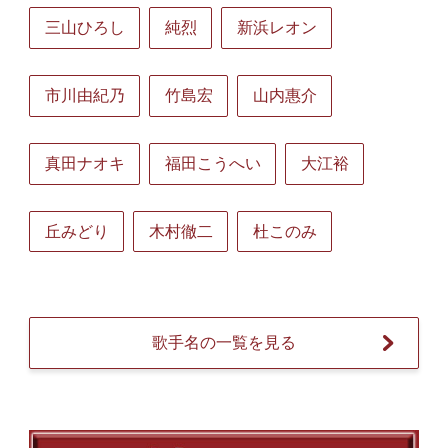
三山ひろし
純烈
新浜レオン
市川由紀乃
竹島宏
山内惠介
真田ナオキ
福田こうへい
大江裕
丘みどり
木村徹二
杜このみ
歌手名の一覧を見る