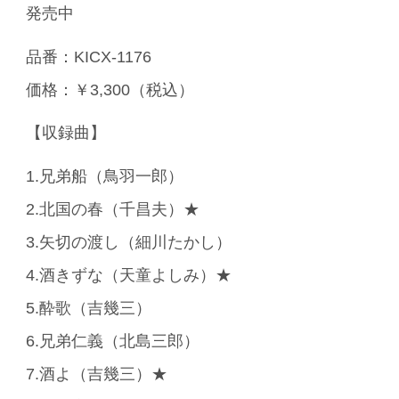
発売中
品番：KICX-1176
価格：￥3,300（税込）
【収録曲】
1.兄弟船（鳥羽一郎）
2.北国の春（千昌夫）★
3.矢切の渡し（細川たかし）
4.酒きずな（天童よしみ）★
5.酔歌（吉幾三）
6.兄弟仁義（北島三郎）
7.酒よ（吉幾三）★