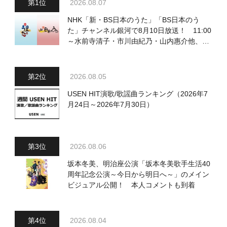
2026.08.07
NHK「新・BS日本のうた」「BS日本のう
た」チャンネル銀河で8月10日放送！ 11:00
～水前寺清子・市川由紀乃・山内惠介他、
18:00～小椋佳・石川さゆり他登場！ 各放
送回の出演者・曲目情報
2026.08.05
USEN HIT演歌/歌謡曲ランキング（2026年7
月24日～2026年7月30日）
2026.08.06
坂本冬美、明治座公演「坂本冬美歌手生活40
周年記念公演～今日から明日へ～」のメイン
ビジュアル公開！ 本人コメントも到着
2026.08.04