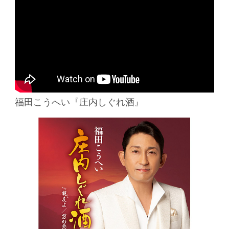
福田こうへい『庄内しぐれ酒』