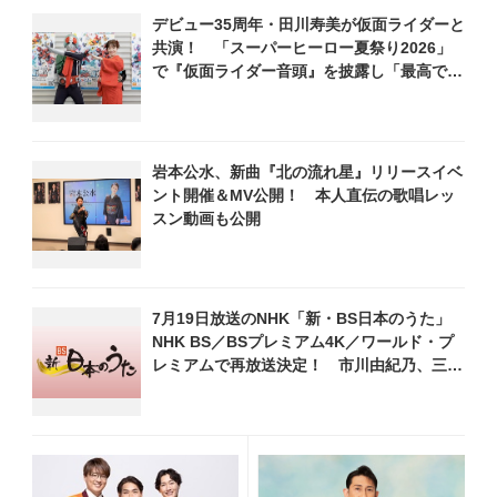
大な景色が見事に融合
作詞、徳久広司作曲の郷愁感
デビュー35周年・田川寿美が仮面ライダーと
あふれる新作
共演！ 「スーパーヒーロー夏祭り2026」
で『仮面ライダー音頭』を披露し「最高で
す！ 全国の盆踊りに呼んでください！」
岩本公水、新曲『北の流れ星』リリースイベ
ント開催＆MV公開！ 本人直伝の歌唱レッ
スン動画も公開
7月19日放送のNHK「新・BS日本のうた」
NHK BS／BSプレミアム4K／ワールド・プ
レミアムで再放送決定！ 市川由紀乃、三山
ひろし、福田こうへい 他登場、曲目や見ど
ころをお届け