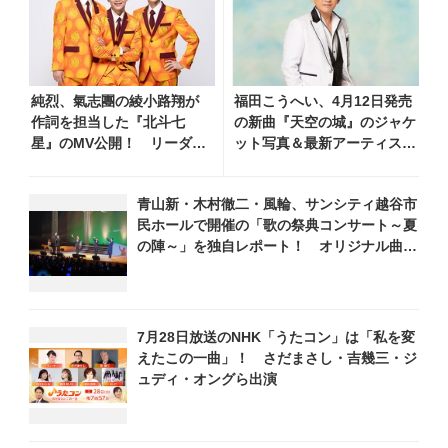
純烈、氣志團の綾小路翔が
福田こうへい、4月12日発売
作詞を担当した『北斗七
の新曲『天空の城』のジャケ
星』のMV公開！ リーダ
ット写真＆最新アーティスト
ー・酒井一圭のコメント到
写真を公開！ 新歌舞伎座で
着
の座長公演収録の新譜も3月
青山新・木村徹二・風輪、サンシティ越谷市
22日に発売
民ホールで開催の「歌の祭典コンサート～夏
の陣～」を独自レポート！ オリジナル曲か
ら昭和・平成の名曲まで心躍るステージを披
露
7月28日放送のNHK「うたコン」は「私を変
えたこの一曲」！ さだまさし・吉幾三・ジ
ュディ・オングら出演