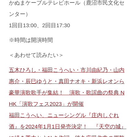
かぬまケーブルテレビホール（鹿沼市民文化セ
ンター）
1回目13:00、2回目17:30
※時間は開演時間
＜あわせて読みたい＞
五木ひろし・福田こうへい・市川由紀乃・山内
惠介・辰巳ゆうと・真田ナオキ・新浜レオンら
豪華演歌歌手が集結！ 演歌・歌謡曲の祭典 N
HK「演歌フェス2023」が開催
福田こうへい、ニューシングル『庄内しぐれ
酒』を2024年1月1日発売決定！ 『天空の城』