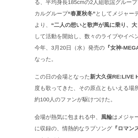
る、平均身長185cmの2人組歌謡グループ
カルグループ
“春夏秋冬”
としてメジャーデ
より、
“二人の想いと歌声が風に乗り、大
して活動を開始し、数々のライブやイベ
今年、3月20日（水）発売の
『女神-MEGA
なった。
この日の会場となった
新大久保RE:LIVE 
度も歌ってきた、その原点ともいえる場
約100人のファンが駆けつけた。
会場が熱気に包まれる中、
風輪
はメジャ
に収録の、情熱的なラブソング
『ロマン