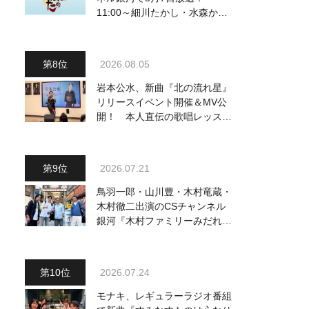
11:00～細川たかし・水森かお
り他、18:00～ささきいさお・
氷川きよし他登場！ 各放送回
の出演者・曲目情報
2026.08.05
岩本公水、新曲『北の流れ星』
リリースイベント開催＆MV公
開！ 本人直伝の歌唱レッスン
動画も公開
2026.07.21
鳥羽一郎・山川豊・木村竜蔵・
木村徹二出演のCSチャンネル
銀河『木村ファミリーみだれ旅
～予定調和はキライです～
２』 7月25日（土）放送回の
収録の模様を密着レポート！
2026.07.24
モナキ、レギュラーラジオ番組