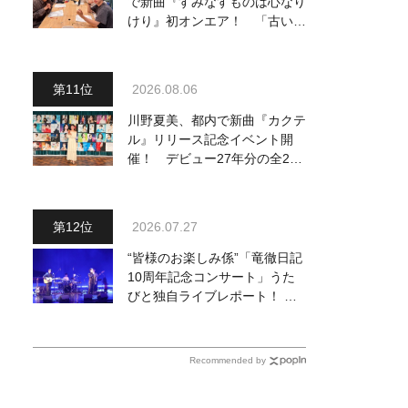
で新曲『すみなすものは心なり
けり』初オンエア！ 「古い言
葉と新しい言葉の融合で、今ま
でにない面白さのある一曲」
2026.08.06
川野夏美、都内で新曲『カクテ
ル』リリース記念イベント開
催！ デビュー27年分の全280
曲を一挙配信解禁
2026.07.27
“皆様のお楽しみ係”「竜徹日記
10周年記念コンサート」うた
びと独自ライブレポート！ 即
完でごめん。来春はもっと大き
なホールであいましょう！
Recommended by