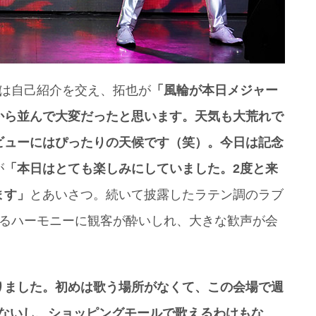
人は自己紹介を交え、拓也が
「風輪が本日メジャー
から並んで大変だったと思います。天気も大荒れで
ビューにはぴったりの天候です（笑）。今日は記念
が
「本日はとても楽しみにしていました。2度と来
ます」
とあいさつ。続いて披露したラテン調のラブ
でるハーモニーに観客が酔いしれ、大きな歓声が会
りました。初めは歌う場所がなくて、この会場で週
もないし、ショッピングモールで歌えるわけもな