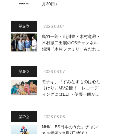
月30日）
2026.08.04
鳥羽一郎・山川豊・木村竜蔵・
木村徹二出演のCSチャンネル
銀河『木村ファミリーみだれ旅
～予定調和はキライです～
2』 8月8日（土）放送回の収
録の模様を密着レポート！
2026.08.07
モナキ、『すみなすものは心な
りけり』MV公開！ レコーデ
ィングにはELT・伊藤一朗がリ
ードギターで参加
2026.08.06
NHK「BS日本のうた」チャン
ネル銀河で8月7日放送！