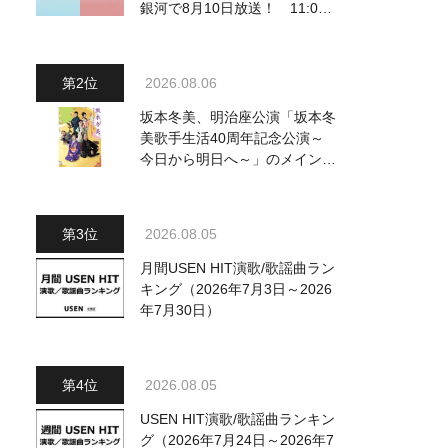
銀河で8月10日放送！ 11:00
～水前寺清子・市川由紀乃・山
内惠介他、18:00～小椋佳・石
川さゆり他登場！ 各放送回の
2026.08.06
出演者・曲目情報
坂本冬美、明治座公演「坂本冬
美歌手生活40周年記念公演～
今日から明日へ～」のメインビ
ジュアル公開！ 本人コメント
も到着
2026.08.05
月間USEN HIT演歌/歌謡曲ラン
キング（2026年7月3日～2026
年7月30日）
2026.08.05
USEN HIT演歌/歌謡曲ランキン
グ（2026年7月24日～2026年7