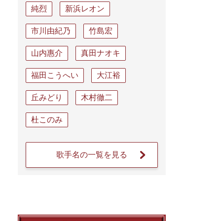
純烈
新浜レオン
市川由紀乃
竹島宏
山内惠介
真田ナオキ
福田こうへい
大江裕
丘みどり
木村徹二
杜このみ
歌手名の一覧を見る