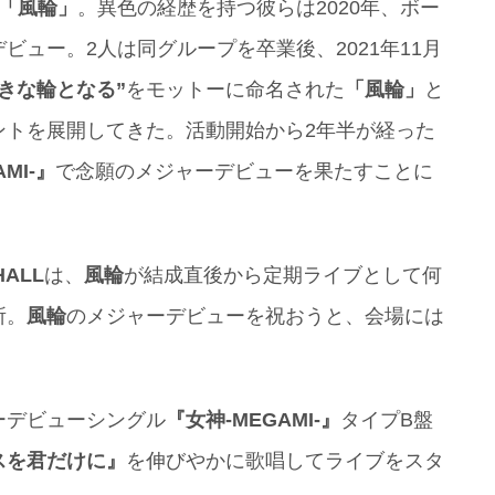
「風輪」
。異色の経歴を持つ彼らは2020年、ボー
ビュー。2人は同グループを卒業後、2021年11月
きな輪となる”
をモットーに命名された
「風輪」
と
ントを展開してきた。活動開始から2年半が経った
MI-』
で念願のメジャーデビューを果たすことに
HALL
は、
風輪
が結成直後から定期ライブとして何
所。
風輪
のメジャーデビューを祝おうと、会場には
ーデビューシングル
『女神-MEGAMI-』
タイプB盤
スを君だけに』
を伸びやかに歌唱してライブをスタ