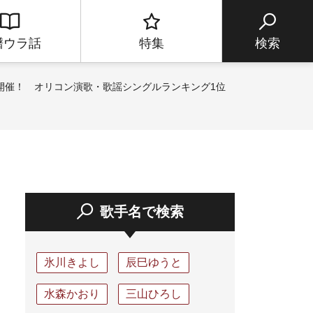
譜ウラ話
特集
検索
ブを開催！ オリコン演歌・歌謡シングルランキング1位
歌手名で検索
氷川きよし
辰巳ゆうと
水森かおり
三山ひろし