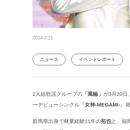
2024.3.21
ニュース
イベントレポート
2人組歌謡グループの
「風輪」
が3月20
ーデビューシングル『
女神-MEGAMI-
』
群馬県出身で林業経験11年の
拓也
と、福