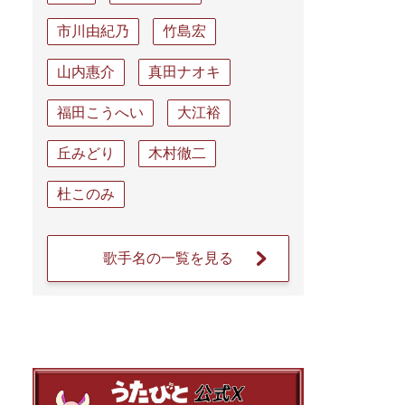
市川由紀乃
竹島宏
山内惠介
真田ナオキ
福田こうへい
大江裕
丘みどり
木村徹二
杜このみ
歌手名の一覧を見る