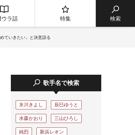
譜ウラ話
特集
検索
求めていきたい」と決意語る
歌手名で検索
氷川きよし
辰巳ゆうと
水森かおり
三山ひろし
純烈
新浜レオン