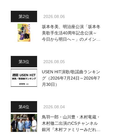
～水前寺清子・市川由紀乃・山
内惠介他、18:00～小椋佳・石
川さゆり他登場！ 各放送回の
2026.08.06
出演者・曲目情報
坂本冬美、明治座公演「坂本冬
美歌手生活40周年記念公演～
今日から明日へ～」のメインビ
ジュアル公開！ 本人コメント
も到着
2026.08.05
USEN HIT演歌/歌謡曲ランキン
グ（2026年7月24日～2026年7
月30日）
2026.08.04
鳥羽一郎・山川豊・木村竜蔵・
木村徹二出演のCSチャンネル
銀河『木村ファミリーみだれ旅