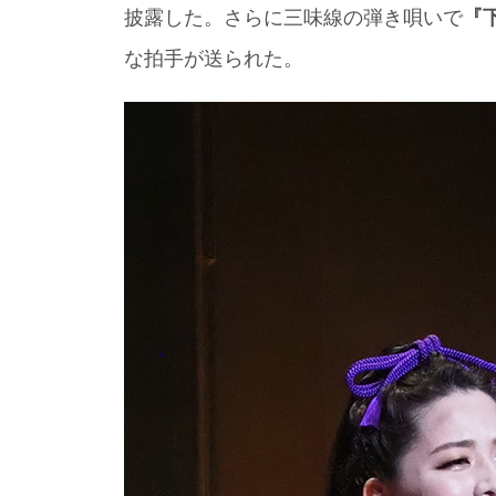
披露した。さらに三味線の弾き唄いで
『
な拍手が送られた。