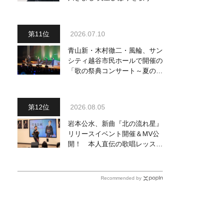
月2日発売決定！ 最新ビジュ
アルも公開
2026.07.10
青山新・木村徹二・風輪、サン
シティ越谷市民ホールで開催の
「歌の祭典コンサート～夏の陣
～」を独自レポート！ オリジ
ナル曲から昭和・平成の名曲ま
で心躍るステージを披露
2026.08.05
岩本公水、新曲『北の流れ星』
リリースイベント開催＆MV公
開！ 本人直伝の歌唱レッスン
動画も公開
Recommended by