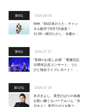
曲を一挙配信解禁
2026.08.06
NHK「BS日本のうた」チャン
ネル銀河で8月7日放送！
11:00～細川たかし・水森かお
り他、18:00～ささきいさお・
氷川きよし他登場！ 各放送回
の出演者・曲目情報
2026.07.27
“皆様のお楽しみ係”「竜徹日記
10周年記念コンサート」うた
びと独自ライブレポート！ 即
完でごめん。来春はもっと大き
なホールであいましょう！
2026.07.26
氷川きよし、美空ひばりの名曲
を歌い継ぐカバーアルバム『氷
川きよし 美空ひばりを歌う』9