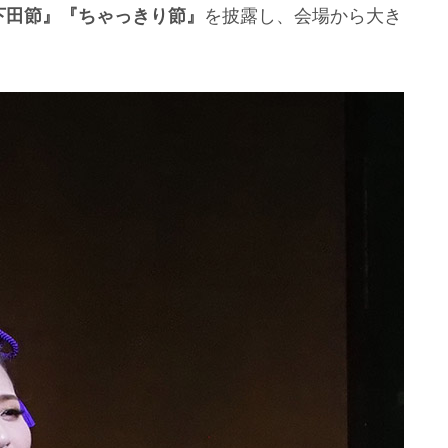
下田節』『ちゃっきり節』
を披露し、会場から大き