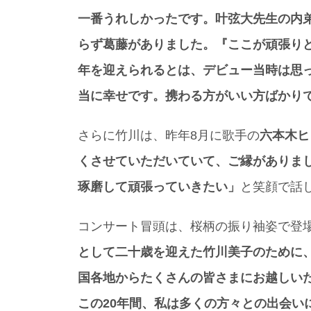
一番うれしかったです。叶弦大先生の内
らず葛藤がありました。『ここが頑張りど
年を迎えられるとは、デビュー当時は思っ
当に幸せです。携わる方がいい方ばかり
さらに竹川は、昨年8月に歌手の
六本木ヒ
くさせていただいていて、ご縁がありま
琢磨して頑張っていきたい」
と笑顔で話
コンサート冒頭は、桜柄の振り袖姿で登
として二十歳を迎えた竹川美子のために
国各地からたくさんの皆さまにお越しい
この20年間、私は多くの方々との出会い