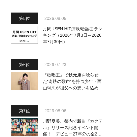
～予定調和はキライです～
2』 8月8日（土）放送回の収
録の模様を密着レポート！
2026.08.05
月間USEN HIT演歌/歌謡曲ラン
キング（2026年7月3日～2026
年7月30日）
2026.07.23
『歌唱王』で秋元康を唸らせ
た“奇跡の歌声”を持つ少年・西
山琳久が祖父への想いを込めた
『おんじい』で7月22日にデビ
ュー！ 「秋元康さんが総合プ
ロデュースしてくれた、 おじ
2026.08.06
いちゃんとの絆を歌った曲を聴
いてください！」
川野夏美、都内で新曲『カクテ
ル』リリース記念イベント開
催！ デビュー27年分の全280