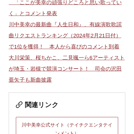
「ここが美幸の頑張りどころと思い歌ってい
く」とコメント発表
川中美幸の最新曲『人生日和』、有線演歌歌謡
曲リクエストランキング（2024年2月21日付）
で1位を獲得！ 本人から喜びのコメント到着
大川栄策、桜ちかこ、二見颯一ら6アーティスト
が埼玉・岩槻で競演コンサート！ 司会の沢田
亜矢子も新曲披露
関連リンク
川中美幸公式サイト（テイチクエンタテイ
ンメント）