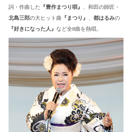
詞・作曲した
『豊作まつり唄』
、和田の師匠・
北島三郎
の大ヒット曲
『まつり』
、
都はるみ
の
『好きになった人』
など全8曲を熱唱。