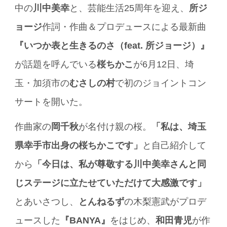
中の
川中美幸
と、芸能生活25周年を迎え、
所ジ
ョージ
作詞・作曲＆プロデュースによる最新曲
『いつか表と生きるのさ（feat. 所ジョージ）』
が話題を呼んでいる
桜ちかこ
が6月12日、埼
玉・加須市の
むさしの村
で初のジョイントコン
サートを開いた。
作曲家の
岡千秋
が名付け親の桜。
「私は、埼玉
県幸手市出身の桜ちかこです」
と自己紹介して
から
「今日は、私が尊敬する川中美幸さんと同
じステージに立たせていただけて大感激です」
とあいさつし、
とんねるず
の木梨憲武がプロデ
ュースした
『BANYA』
をはじめ、
和田青児
が作