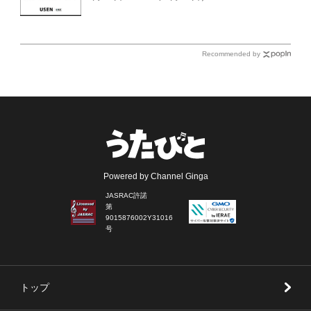
Recommended by
Powered by Channel Ginga
JASRAC許諾
第
9015876002Y31016
号
トップ