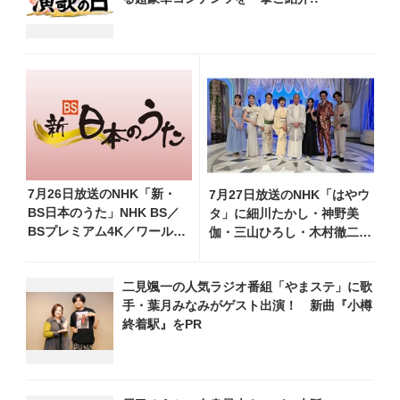
7月26日放送のNHK「新・
7月27日放送のNHK「はやウ
BS日本のうた」NHK BS／
タ」に細川たかし・神野美
BSプレミアム4K／ワール
伽・三山ひろし・木村徹二・
ド・プレミアムで再放送決
門松みゆきら出演決定
定！ 山本譲二、小林幸
二見颯一の人気ラジオ番組「やまステ」に歌
子、長山洋子 他登場、曲目
手・葉月みなみがゲスト出演！ 新曲『小樽
や見どころをお届け
終着駅』をPR