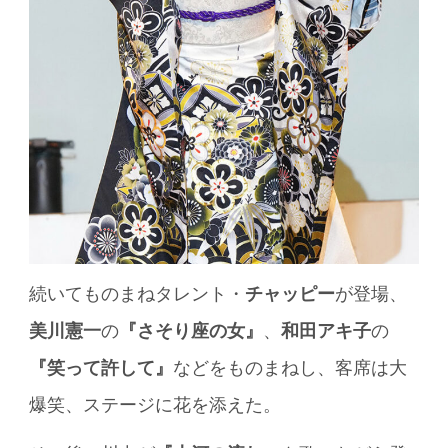
続いてものまねタレント・
チャッピー
が登場、
美川憲一
の
『さそり座の女』
、
和田アキ子
の
『笑って許して』
などをものまねし、客席は大
爆笑、ステージに花を添えた。