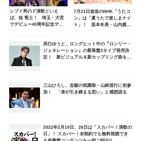
シブイ男のド演歌といえ
7月21日放送のNHK「うたコ
ば、桂 竜士！ 埼玉・大宮
ン」は「夏うたで楽しまナイ
でデビュー40周年記念ディ
ト」！ 坂本冬美・山内惠
ナーショーを開催、満員の
介・新浜レオン・TUBE・織
ファンの前で全20曲披露！
田哲郎ら豪華出演
辰巳ゆうと、ロングヒット中の『ロンリー・
ジェネレーション』の新装盤3タイプ発売決
定！ 新ビジュアル＆新カップリング曲を発
表
三山ひろし、念願の祇園祭・山鉾巡行に初参
加！ 「身が引き締まる思い」と感想語る
2022年2月19日、26日は「スカパー！演歌の
日」！ スカパー！未契約でも無料視聴でき
る超豪華コンテンツを一挙ご紹介!!