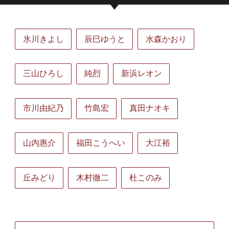
氷川きよし
辰巳ゆうと
水森かおり
三山ひろし
純烈
新浜レオン
市川由紀乃
竹島宏
真田ナオキ
山内惠介
福田こうへい
大江裕
丘みどり
木村徹二
杜このみ