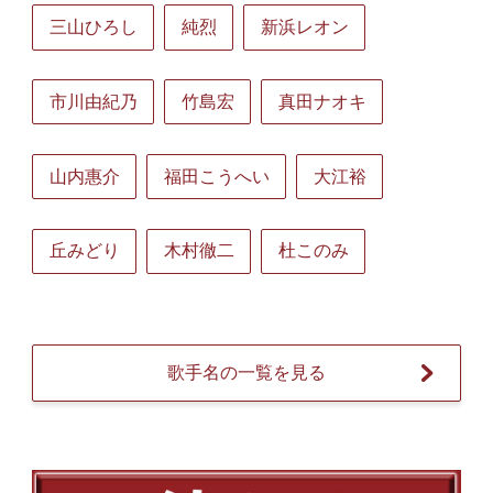
三山ひろし
純烈
新浜レオン
市川由紀乃
竹島宏
真田ナオキ
山内惠介
福田こうへい
大江裕
丘みどり
木村徹二
杜このみ
歌手名の一覧を見る