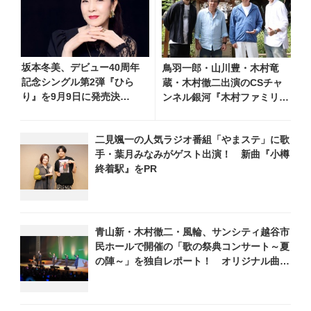
坂本冬美、デビュー40周年
鳥羽一郎・山川豊・木村竜
記念シングル第2弾『ひら
蔵・木村徹二出演のCSチャ
り』を9月9日に発売決
ンネル銀河『木村ファミリー
定！ 石崎ひゅーいが書き
みだれ旅～予定調和はキライ
下ろし
です～2』 8月8日（土）放
二見颯一の人気ラジオ番組「やまステ」に歌
送回の収録の模様を密着レポ
手・葉月みなみがゲスト出演！ 新曲『小樽
ート！
終着駅』をPR
青山新・木村徹二・風輪、サンシティ越谷市
民ホールで開催の「歌の祭典コンサート～夏
の陣～」を独自レポート！ オリジナル曲か
ら昭和・平成の名曲まで心躍るステージを披
露