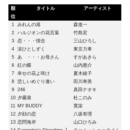
順
タイトル
アーティスト
位
1
みれんの港
森進一
2
ハルジオンの花言葉
竹島宏
3
恋・・・情念
三山ひろし
4
涙ひとしずく
東京力車
5
あゝ・・・お母さん
すがあきら
6
紅の蝶
山内惠介
7
幸せの花よ咲け
夏木綾子
8
悲しいめぐり逢い
田川寿美
9
246
真田ナオキ
10
夕霧港
杜このみ
11
MY BUDDY
寛栄
12
夕顔の恋
八坂有理
13
恋問海岸
山口ひろみ