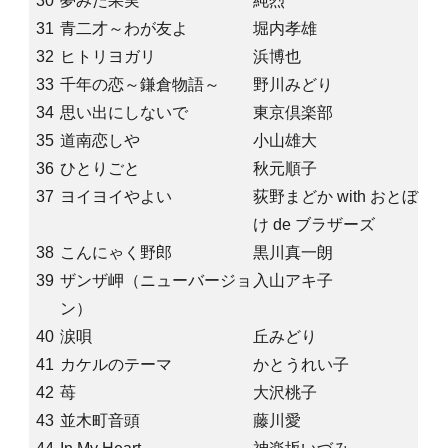
30
夢みた果実
純烈
31
青二才～わが友よ
堀内孝雄
32
ヒトリヨガリ
浜博也
33
千年の恋～鎌倉物語～
野川みどり
34
思い出にしないで
東京倶楽部
35
道南恋しや
小山雄大
36
ひとりごと
秋元順子
37
ヨイヨイやよい
荻野まどか with おとぼ
け de ブラザーズ
38
こんにゃく野郎
黒川真一朗
39
ザンザ岬（ニューバージョ
入山アキ子
ン）
40
涙唄
丘みどり
41
カケルのテーマ
かとうれい子
42
苺
大沢桃子
43
並木町音頭
藤川愛