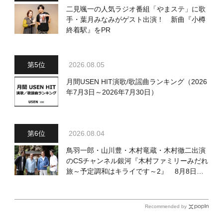
二見颯一の人気ラジオ番組「やまステ」に歌
手・葉月みなみがゲスト出演！ 新曲『小樽
終着駅』をPR
2026.08.05
月間USEN HIT演歌/歌謡曲ランキング（2026
年7月3日～2026年7月30日）
2026.08.04
鳥羽一郎・山川豊・木村竜蔵・木村徹二出演
のCSチャンネル銀河『木村ファミリーみだれ
旅～予定調和はキライです～2』 8月8日
（土）放送回の収録の模様を密着レポート！
Recommended by