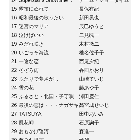
14
Superstar’s Showtime︕
チーム・ショータイム
15
霧笛にぬれて
長保有紀
16
昭和最後の歌うたい
新田晃也
17
迷宮のマリア
辰巳ゆうと
18
泣けばいい
二見颯一
19
みだれ咲き
木村徹二
20
いごっそ海流
椎名佐千子
21
一途な恋
西尾夕紀
22
そぞろ雨
香西かおり
23
ふたりで夢さがし
山崎ていじ
24
雪の花
藤あや子
25
ふるさと・北国・子守唄
澤田慶仁
26
最後の恋は・・・ナガサキ
髙宮城せいじ
27
TATSUYA
田中あいみ
28
風花岬
石原詢子
29
おもかげ運河
森進一