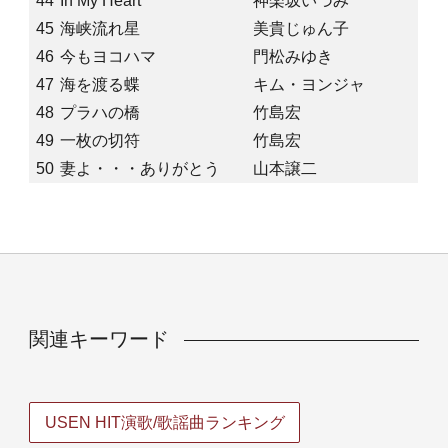
44
In My Heart
神楽坂いづみ
45
海峡流れ星
美貴じゅん子
46
今もヨコハマ
門松みゆき
47
海を渡る蝶
キム・ヨンジャ
48
プラハの橋
竹島宏
49
一枚の切符
竹島宏
50
妻よ・・・ありがとう
山本譲二
関連キーワード
USEN HIT演歌/歌謡曲ランキング