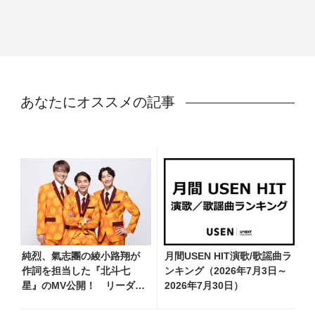
あなたにオススメの記事
純烈、氣志團の綾小路翔が
月間USEN HIT演歌/歌謡曲ラ
作詞を担当した『北斗七
ンキング（2026年7月3日～
星』のMV公開！ リーダ
2026年7月30日）
ー・酒井一圭のコメント到
着