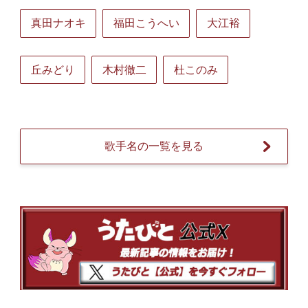
真田ナオキ
福田こうへい
大江裕
丘みどり
木村徹二
杜このみ
歌手名の一覧を見る