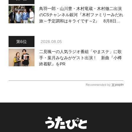
鳥羽一郎・山川豊・木村竜蔵・木村徹二出演
のCSチャンネル銀河『木村ファミリーみだれ
旅～予定調和はキライです～2』 8月8日
（土）放送回の収録の模様を密着レポート！
2026.08.05
二見颯一の人気ラジオ番組「やまステ」に歌
手・葉月みなみがゲスト出演！ 新曲『小樽
終着駅』をPR
Recommended by