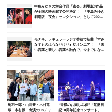
中島みゆきの舞台作品「夜会」劇場版3作品
が全国の映画館で公開決定！ 『中島みゆき
劇場版「夜会」セレクション』として2026
年12月より上映
モナキ、レギュラーラジオ番組で新曲『すみ
なすものは心なりけり』初オンエア！ 「古
い言葉と新しい言葉の融合で、今までにない
面白さのある一曲」
鳥羽一郎・山川豊・木村竜
“皆様のお楽しみ係”「竜徹日
蔵・木村徹二出演のCSチャ
記10周年記念コンサート」