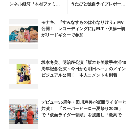
ンネル銀河『木村ファミリ
うたびと独自ライブレポー
ーみだれ旅～予定調和はキ
ト！ 即完でごめん。来春は
ライです～２』 7月25日
もっと大きなホールであいま
モナキ、『すみなすものは心なりけり』MV
（土）放送回の収録の模様
しょう！
公開！ レコーディングにはELT・伊藤一朗
を密着レポート！
がリードギターで参加
坂本冬美、明治座公演「坂本冬美歌手生活40
周年記念公演～今日から明日へ～」のメイン
ビジュアル公開！ 本人コメントも到着
デビュー35周年・田川寿美が仮面ライダーと
共演！ 「スーパーヒーロー夏祭り2026」
で『仮面ライダー音頭』を披露し「最高で
す！ 全国の盆踊りに呼んでください！」