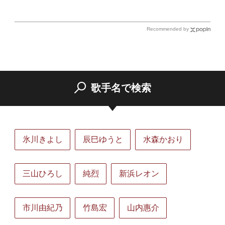
Recommended by
歌手名で検索
氷川きよし
辰巳ゆうと
水森かおり
三山ひろし
純烈
新浜レオン
市川由紀乃
竹島宏
山内惠介